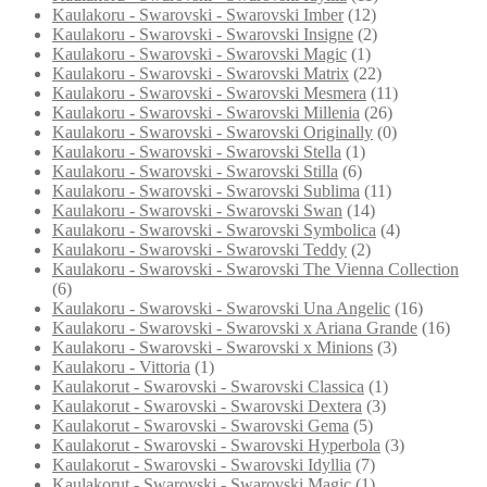
Kaulakoru - Swarovski - Swarovski Imber
(12)
Kaulakoru - Swarovski - Swarovski Insigne
(2)
Kaulakoru - Swarovski - Swarovski Magic
(1)
Kaulakoru - Swarovski - Swarovski Matrix
(22)
Kaulakoru - Swarovski - Swarovski Mesmera
(11)
Kaulakoru - Swarovski - Swarovski Millenia
(26)
Kaulakoru - Swarovski - Swarovski Originally
(0)
Kaulakoru - Swarovski - Swarovski Stella
(1)
Kaulakoru - Swarovski - Swarovski Stilla
(6)
Kaulakoru - Swarovski - Swarovski Sublima
(11)
Kaulakoru - Swarovski - Swarovski Swan
(14)
Kaulakoru - Swarovski - Swarovski Symbolica
(4)
Kaulakoru - Swarovski - Swarovski Teddy
(2)
Kaulakoru - Swarovski - Swarovski The Vienna Collection
(6)
Kaulakoru - Swarovski - Swarovski Una Angelic
(16)
Kaulakoru - Swarovski - Swarovski x Ariana Grande
(16)
Kaulakoru - Swarovski - Swarovski x Minions
(3)
Kaulakoru - Vittoria
(1)
Kaulakorut - Swarovski - Swarovski Classica
(1)
Kaulakorut - Swarovski - Swarovski Dextera
(3)
Kaulakorut - Swarovski - Swarovski Gema
(5)
Kaulakorut - Swarovski - Swarovski Hyperbola
(3)
Kaulakorut - Swarovski - Swarovski Idyllia
(7)
Kaulakorut - Swarovski - Swarovski Magic
(1)