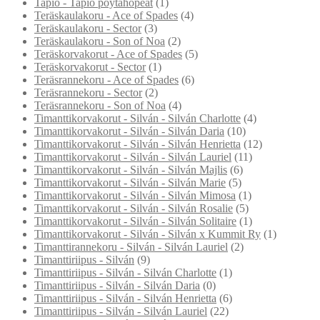
Tapio - Tapio pöytähopeat
(1)
Teräskaulakoru - Ace of Spades
(4)
Teräskaulakoru - Sector
(3)
Teräskaulakoru - Son of Noa
(2)
Teräskorvakorut - Ace of Spades
(5)
Teräskorvakorut - Sector
(1)
Teräsrannekoru - Ace of Spades
(6)
Teräsrannekoru - Sector
(2)
Teräsrannekoru - Son of Noa
(4)
Timanttikorvakorut - Silván - Silván Charlotte
(4)
Timanttikorvakorut - Silván - Silván Daria
(10)
Timanttikorvakorut - Silván - Silván Henrietta
(12)
Timanttikorvakorut - Silván - Silván Lauriel
(11)
Timanttikorvakorut - Silván - Silván Majlis
(6)
Timanttikorvakorut - Silván - Silván Marie
(5)
Timanttikorvakorut - Silván - Silván Mimosa
(1)
Timanttikorvakorut - Silván - Silván Rosalie
(5)
Timanttikorvakorut - Silván - Silván Solitaire
(1)
Timanttikorvakorut - Silván - Silván x Kummit Ry
(1)
Timanttirannekoru - Silván - Silván Lauriel
(2)
Timanttiriipus - Silván
(9)
Timanttiriipus - Silván - Silván Charlotte
(1)
Timanttiriipus - Silván - Silván Daria
(0)
Timanttiriipus - Silván - Silván Henrietta
(6)
Timanttiriipus - Silván - Silván Lauriel
(22)