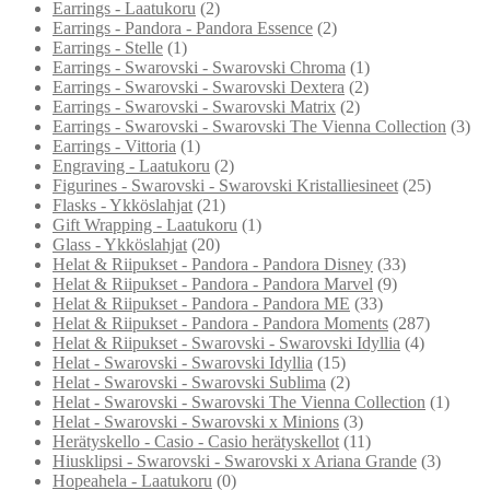
Earrings - Laatukoru
(2)
Earrings - Pandora - Pandora Essence
(2)
Earrings - Stelle
(1)
Earrings - Swarovski - Swarovski Chroma
(1)
Earrings - Swarovski - Swarovski Dextera
(2)
Earrings - Swarovski - Swarovski Matrix
(2)
Earrings - Swarovski - Swarovski The Vienna Collection
(3)
Earrings - Vittoria
(1)
Engraving - Laatukoru
(2)
Figurines - Swarovski - Swarovski Kristalliesineet
(25)
Flasks - Ykköslahjat
(21)
Gift Wrapping - Laatukoru
(1)
Glass - Ykköslahjat
(20)
Helat & Riipukset - Pandora - Pandora Disney
(33)
Helat & Riipukset - Pandora - Pandora Marvel
(9)
Helat & Riipukset - Pandora - Pandora ME
(33)
Helat & Riipukset - Pandora - Pandora Moments
(287)
Helat & Riipukset - Swarovski - Swarovski Idyllia
(4)
Helat - Swarovski - Swarovski Idyllia
(15)
Helat - Swarovski - Swarovski Sublima
(2)
Helat - Swarovski - Swarovski The Vienna Collection
(1)
Helat - Swarovski - Swarovski x Minions
(3)
Herätyskello - Casio - Casio herätyskellot
(11)
Hiusklipsi - Swarovski - Swarovski x Ariana Grande
(3)
Hopeahela - Laatukoru
(0)