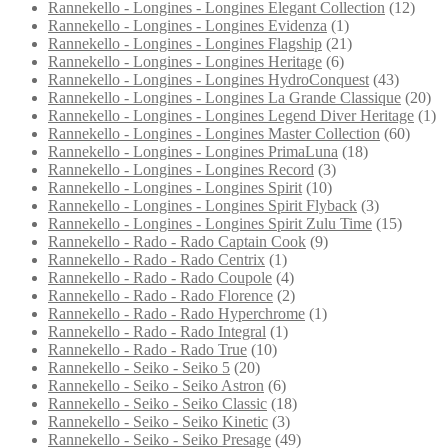
Rannekello - Longines - Longines Elegant Collection
(12)
Rannekello - Longines - Longines Evidenza
(1)
Rannekello - Longines - Longines Flagship
(21)
Rannekello - Longines - Longines Heritage
(6)
Rannekello - Longines - Longines HydroConquest
(43)
Rannekello - Longines - Longines La Grande Classique
(20)
Rannekello - Longines - Longines Legend Diver Heritage
(1)
Rannekello - Longines - Longines Master Collection
(60)
Rannekello - Longines - Longines PrimaLuna
(18)
Rannekello - Longines - Longines Record
(3)
Rannekello - Longines - Longines Spirit
(10)
Rannekello - Longines - Longines Spirit Flyback
(3)
Rannekello - Longines - Longines Spirit Zulu Time
(15)
Rannekello - Rado - Rado Captain Cook
(9)
Rannekello - Rado - Rado Centrix
(1)
Rannekello - Rado - Rado Coupole
(4)
Rannekello - Rado - Rado Florence
(2)
Rannekello - Rado - Rado Hyperchrome
(1)
Rannekello - Rado - Rado Integral
(1)
Rannekello - Rado - Rado True
(10)
Rannekello - Seiko - Seiko 5
(20)
Rannekello - Seiko - Seiko Astron
(6)
Rannekello - Seiko - Seiko Classic
(18)
Rannekello - Seiko - Seiko Kinetic
(3)
Rannekello - Seiko - Seiko Presage
(49)