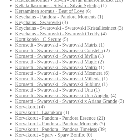
Keltakultasormus - Silván - Silván Syleilijä
(1)
Keraaminen sormus - Beat of Love
(6)
Keychains - Pandora - Pandora Moments
(1)
Keychains - Swarovski
(3)
Keychains - Swarovski - Swarovski Kristalliesineet
(3)
Keychains - Swarovski - Swarovski Teddy
(4)
Korttikotelo - C-Secure
(5)
Korusetit - Swarovski - Swarovski Matrix
(1)
Korusetti - Swarovski - Swarovski Constella
(2)
Korusetti - Swarovski - Swarovski Idyllia
(1)
Korusetti - Swarovski - Swarovski Magic
(2)
Korusetti - Swarovski - Swarovski Matrix
(1)
Korusetti - Swarovski - Swarovski Mesmera
(6)
Korusetti - Swarovski - Swarovski Millenia
(1)
Korusetti - Swarovski - Swarovski Sublima
(1)
Korusetti - Swarovski - Swarovski Una
(1)
Korusetti - Swarovski - Swarovski Una Angelic
(4)
Korusetti - Swarovski - Swarovski x Ariana Grande
(3)
Korvakorut
(4)
Korvakorut - Laatukoru
(1)
Korvakorut - Pandora - Pandora Essence
(21)
Korvakorut - Pandora - Pandora Moments
(5)
Korvakorut - Pandora - Pandora Timeless
(39)
Korvakorut - Sparv - Sparv Bonfire
(0)