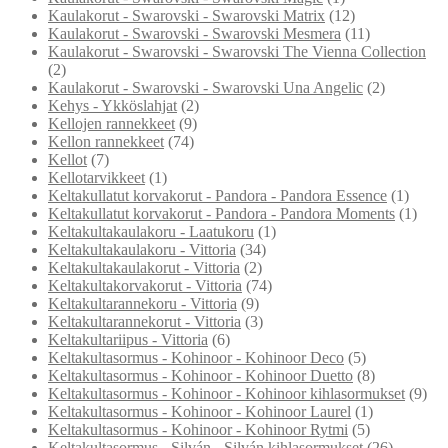
Kaulakorut - Swarovski - Swarovski Matrix
(12)
Kaulakorut - Swarovski - Swarovski Mesmera
(11)
Kaulakorut - Swarovski - Swarovski The Vienna Collection
(2)
Kaulakorut - Swarovski - Swarovski Una Angelic
(2)
Kehys - Ykköslahjat
(2)
Kellojen rannekkeet
(9)
Kellon rannekkeet
(74)
Kellot
(7)
Kellotarvikkeet
(1)
Keltakullatut korvakorut - Pandora - Pandora Essence
(1)
Keltakullatut korvakorut - Pandora - Pandora Moments
(1)
Keltakultakaulakoru - Laatukoru
(1)
Keltakultakaulakoru - Vittoria
(34)
Keltakultakaulakorut - Vittoria
(2)
Keltakultakorvakorut - Vittoria
(74)
Keltakultarannekoru - Vittoria
(9)
Keltakultarannekorut - Vittoria
(3)
Keltakultariipus - Vittoria
(6)
Keltakultasormus - Kohinoor - Kohinoor Deco
(5)
Keltakultasormus - Kohinoor - Kohinoor Duetto
(8)
Keltakultasormus - Kohinoor - Kohinoor kihlasormukset
(9)
Keltakultasormus - Kohinoor - Kohinoor Laurel
(1)
Keltakultasormus - Kohinoor - Kohinoor Rytmi
(5)
Keltakultasormus - Silván - Silván kihlasormukset
(26)