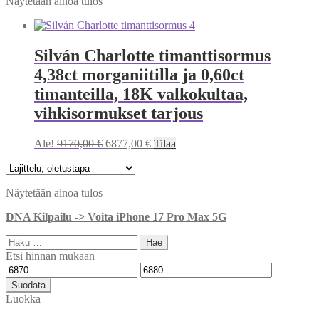
Näytetään ainoa tulos
Silván Charlotte timanttisormus
4,38ct morganiitilla ja 0,60ct
timanteilla, 18K valkokultaa,
vihkisormukset tarjous
Alkuperäinen
Nykyinen
Ale!
9170,00
€
6877,00
€
Tilaa
hinta
hinta
oli:
on:
9170,00 €.
6877,00 €.
Näytetään ainoa tulos
DNA Kilpailu -> Voita iPhone 17 Pro Max 5G
Haku:
Etsi hinnan mukaan
Minimihinta
Maksimihinta
Suodata
Luokka