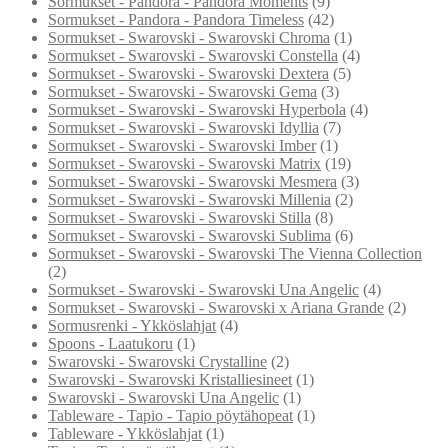
Sormukset - Pandora - Pandora Moments
(9)
Sormukset - Pandora - Pandora Timeless
(42)
Sormukset - Swarovski - Swarovski Chroma
(1)
Sormukset - Swarovski - Swarovski Constella
(4)
Sormukset - Swarovski - Swarovski Dextera
(5)
Sormukset - Swarovski - Swarovski Gema
(3)
Sormukset - Swarovski - Swarovski Hyperbola
(4)
Sormukset - Swarovski - Swarovski Idyllia
(7)
Sormukset - Swarovski - Swarovski Imber
(1)
Sormukset - Swarovski - Swarovski Matrix
(19)
Sormukset - Swarovski - Swarovski Mesmera
(3)
Sormukset - Swarovski - Swarovski Millenia
(2)
Sormukset - Swarovski - Swarovski Stilla
(8)
Sormukset - Swarovski - Swarovski Sublima
(6)
Sormukset - Swarovski - Swarovski The Vienna Collection
(2)
Sormukset - Swarovski - Swarovski Una Angelic
(4)
Sormukset - Swarovski - Swarovski x Ariana Grande
(2)
Sormusrenki - Ykköslahjat
(4)
Spoons - Laatukoru
(1)
Swarovski - Swarovski Crystalline
(2)
Swarovski - Swarovski Kristalliesineet
(1)
Swarovski - Swarovski Una Angelic
(1)
Tableware - Tapio - Tapio pöytähopeat
(1)
Tableware - Ykköslahjat
(1)