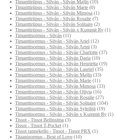
Timanttiriipus - Silván - Silván Majlis
(10)
Timanttiriipus - Silván - Silván Marie
(0)
Timanttiriipus - Silván - Silván Mimosa
(1)
Timanttiriipus - Silván - Silván Rosalie
(7)
Timanttiriipus - Silván - Silván Solitaire
(2)
Timanttiriipus - Silván - Silván x Kummit Ry
(1)
Timanttisormus - Silván
(11)
Timanttisormus - Silván - Silván Ariel
(12)
Timanttisormus - Silván - Silván Armi
(3)
Timanttisormus - Silván - Silván Charlotte
(37)
Timanttisormus - Silván - Silván Daria
(10)
Timanttisormus - Silván - Silván Henrietta
(19)
Timanttisormus - Silván - Silván Lauriel
(35)
Timanttisormus - Silván - Silván Majlis
(33)
Timanttisormus - Silván - Silván Marie
(11)
Timanttisormus - Silván - Silván Mimosa
(33)
Timanttisormus - Silván - Silván Olivia
(16)
Timanttisormus - Silván - Silván Rosalie
(27)
Timanttisormus - Silván - Silván Solitaire
(104)
Timanttisormus - Silván - Silván Syleilijä
(19)
Timanttisormus - Silván - Silván x Kummit Ry
(1)
Tissot - Tissot Bellissima
(3)
Tissot - Tissot T-Pocket
(1)
Tissot rannekello - Tissot - Tissot PRX
(1)
Titaanisormus - Beat of Love
(10)