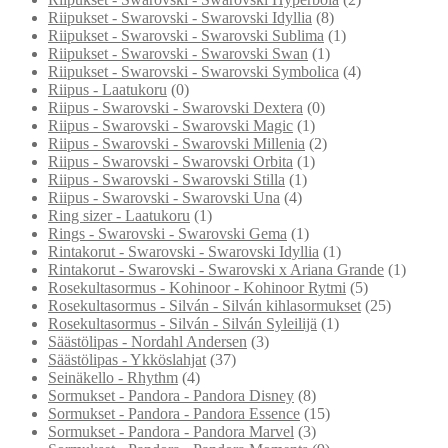
Riipukset - Swarovski - Swarovski Idyllia
(8)
Riipukset - Swarovski - Swarovski Sublima
(1)
Riipukset - Swarovski - Swarovski Swan
(1)
Riipukset - Swarovski - Swarovski Symbolica
(4)
Riipus - Laatukoru
(0)
Riipus - Swarovski - Swarovski Dextera
(0)
Riipus - Swarovski - Swarovski Magic
(1)
Riipus - Swarovski - Swarovski Millenia
(2)
Riipus - Swarovski - Swarovski Orbita
(1)
Riipus - Swarovski - Swarovski Stilla
(1)
Riipus - Swarovski - Swarovski Una
(4)
Ring sizer - Laatukoru
(1)
Rings - Swarovski - Swarovski Gema
(1)
Rintakorut - Swarovski - Swarovski Idyllia
(1)
Rintakorut - Swarovski - Swarovski x Ariana Grande
(1)
Rosekultasormus - Kohinoor - Kohinoor Rytmi
(5)
Rosekultasormus - Silván - Silván kihlasormukset
(25)
Rosekultasormus - Silván - Silván Syleilijä
(1)
Säästölipas - Nordahl Andersen
(3)
Säästölipas - Ykköslahjat
(37)
Seinäkello - Rhythm
(4)
Sormukset - Pandora - Pandora Disney
(8)
Sormukset - Pandora - Pandora Essence
(15)
Sormukset - Pandora - Pandora Marvel
(3)