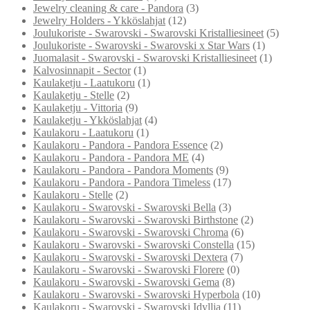
Jewelry cleaning & care - Pandora
(3)
Jewelry Holders - Ykköslahjat
(12)
Joulukoriste - Swarovski - Swarovski Kristalliesineet
(5)
Joulukoriste - Swarovski - Swarovski x Star Wars
(1)
Juomalasit - Swarovski - Swarovski Kristalliesineet
(1)
Kalvosinnapit - Sector
(1)
Kaulaketju - Laatukoru
(1)
Kaulaketju - Stelle
(2)
Kaulaketju - Vittoria
(9)
Kaulaketju - Ykköslahjat
(4)
Kaulakoru - Laatukoru
(1)
Kaulakoru - Pandora - Pandora Essence
(2)
Kaulakoru - Pandora - Pandora ME
(4)
Kaulakoru - Pandora - Pandora Moments
(9)
Kaulakoru - Pandora - Pandora Timeless
(17)
Kaulakoru - Stelle
(2)
Kaulakoru - Swarovski - Swarovski Bella
(3)
Kaulakoru - Swarovski - Swarovski Birthstone
(2)
Kaulakoru - Swarovski - Swarovski Chroma
(6)
Kaulakoru - Swarovski - Swarovski Constella
(15)
Kaulakoru - Swarovski - Swarovski Dextera
(7)
Kaulakoru - Swarovski - Swarovski Florere
(0)
Kaulakoru - Swarovski - Swarovski Gema
(8)
Kaulakoru - Swarovski - Swarovski Hyperbola
(10)
Kaulakoru - Swarovski - Swarovski Idyllia
(11)