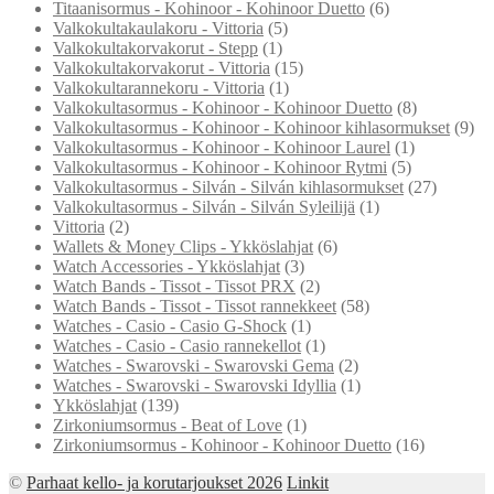
Titaanisormus - Kohinoor - Kohinoor Duetto
(6)
Valkokultakaulakoru - Vittoria
(5)
Valkokultakorvakorut - Stepp
(1)
Valkokultakorvakorut - Vittoria
(15)
Valkokultarannekoru - Vittoria
(1)
Valkokultasormus - Kohinoor - Kohinoor Duetto
(8)
Valkokultasormus - Kohinoor - Kohinoor kihlasormukset
(9)
Valkokultasormus - Kohinoor - Kohinoor Laurel
(1)
Valkokultasormus - Kohinoor - Kohinoor Rytmi
(5)
Valkokultasormus - Silván - Silván kihlasormukset
(27)
Valkokultasormus - Silván - Silván Syleilijä
(1)
Vittoria
(2)
Wallets & Money Clips - Ykköslahjat
(6)
Watch Accessories - Ykköslahjat
(3)
Watch Bands - Tissot - Tissot PRX
(2)
Watch Bands - Tissot - Tissot rannekkeet
(58)
Watches - Casio - Casio G-Shock
(1)
Watches - Casio - Casio rannekellot
(1)
Watches - Swarovski - Swarovski Gema
(2)
Watches - Swarovski - Swarovski Idyllia
(1)
Ykköslahjat
(139)
Zirkoniumsormus - Beat of Love
(1)
Zirkoniumsormus - Kohinoor - Kohinoor Duetto
(16)
©
Parhaat kello- ja korutarjoukset 2026
Linkit