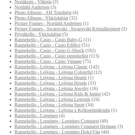
Nenäkoru - Vittoria
(2)
Nordahl Andersen
(3)
Photo Albums - AH Tunsberg
(4)
Photo Albums - Ykköslahjat
(32)
Picture Frames - Nordahl Andersen
(1)
Picture Frames - Swarovski - Swarovski Kristalliesineet
(2)
Pöytäkello - Ykköslahjat
(5)
Rannekello - Casio - Casio Baby-G
(11)
Rannekello - Casio - Casio Edifice
(51)
Rannekello - Casio - Casio G-Shock
(192)
Rannekello - Casio - Casio rannekellot
(113)
Rannekello - Casio - Casio Vintage
(75)
Rannekello - Leijona - Leijona Classic
(142)
Rannekello - Leijona - Leijona Colourful
(12)
Rannekello - Leijona - Leijona Heartz
(1)
Rannekello - Leijona - Leijona Hoods
(33)
Rannekello - Leijona - Leijona Jewelry
(16)
Rannekello - Leijona - Leijona Kids & Junior
(42)
Rannekello - Leijona - Leijona Legends
(24)
Rannekello - Leijona - Leijona Sport
(34)
Rannekello - Leijona - Leijona x Kelloseppäkoulu
(1)
Rannekello - Longines
(4)
Rannekello - Longines - Longines Conquest
(49)
Rannekello - Longines - Longines Conquest Heritage
(3)
Rannekello - Longines - Longines DolceVita
(44)