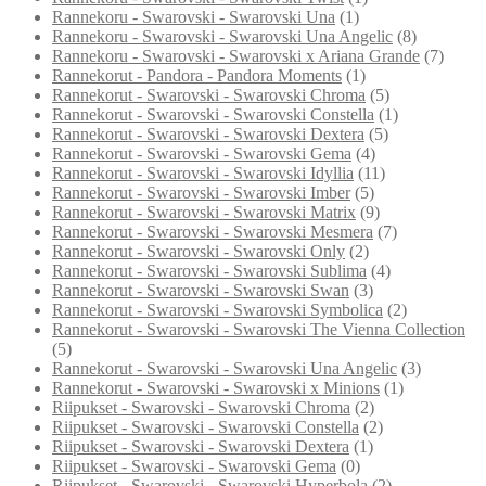
Rannekoru - Swarovski - Swarovski Una
(1)
Rannekoru - Swarovski - Swarovski Una Angelic
(8)
Rannekoru - Swarovski - Swarovski x Ariana Grande
(7)
Rannekorut - Pandora - Pandora Moments
(1)
Rannekorut - Swarovski - Swarovski Chroma
(5)
Rannekorut - Swarovski - Swarovski Constella
(1)
Rannekorut - Swarovski - Swarovski Dextera
(5)
Rannekorut - Swarovski - Swarovski Gema
(4)
Rannekorut - Swarovski - Swarovski Idyllia
(11)
Rannekorut - Swarovski - Swarovski Imber
(5)
Rannekorut - Swarovski - Swarovski Matrix
(9)
Rannekorut - Swarovski - Swarovski Mesmera
(7)
Rannekorut - Swarovski - Swarovski Only
(2)
Rannekorut - Swarovski - Swarovski Sublima
(4)
Rannekorut - Swarovski - Swarovski Swan
(3)
Rannekorut - Swarovski - Swarovski Symbolica
(2)
Rannekorut - Swarovski - Swarovski The Vienna Collection
(5)
Rannekorut - Swarovski - Swarovski Una Angelic
(3)
Rannekorut - Swarovski - Swarovski x Minions
(1)
Riipukset - Swarovski - Swarovski Chroma
(2)
Riipukset - Swarovski - Swarovski Constella
(2)
Riipukset - Swarovski - Swarovski Dextera
(1)
Riipukset - Swarovski - Swarovski Gema
(0)
Riipukset - Swarovski - Swarovski Hyperbola
(2)