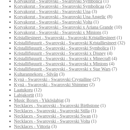
Korvakorut - Swarovski - Swarovski Symbolica
(1)
Korvakorut - Swarovski - Swarovski Symbolicaa
(2)
Korvakorut - Swarovski - Swarovski Una
(3)
Korvakorut - Swarovski - Swarovski Una Angelic
(8)
Korvakorut - Swarovski - Swarovski Volta
(1)
Korvakorut - Swarovski - Swarovski x Ariana Grande
(10)
Korvakorut - Swarovski - Swarovski x Minions
(1)
Kristalliesineet - Swarovski - Swarovski Kristalliesineet
(1)
Kristallifiguurit - Swarovski - Swarovski Kristalliesineet
(32)
Kristallifiguurit - Swarovski - Swarovski Symbolica
(1)
Kristallifiguurit - Swarovski - Swarovski x Disney
(4)
Kristallifiguurit - Swarovski - Swarovski x Minecraft
(4)
Kristallifiguurit - Swarovski - Swarovski x Minions
(4)
Kristallifiguurit - Swarovski - Swarovski x Star Wars
(7)
Kultarannekoru - Silván
(3)
Kynä - Swarovski - Swarovski Crystalline
(27)
Kynä - Swarovski - Swarovski Shimmer
(2)
Laatukoru
(12)
Lahjakortit
(11)
Music Boxes - Ykköslahjat
(3)
Necklaces - Swarovski - Swarovski Birthstone
(1)
Necklaces - Swarovski - Swarovski Stilla
(1)
Necklaces - Swarovski - Swarovski Swan
(1)
Necklaces - Swarovski - Swarovski Volta
(1)
Necklaces - Vittoria
(3)