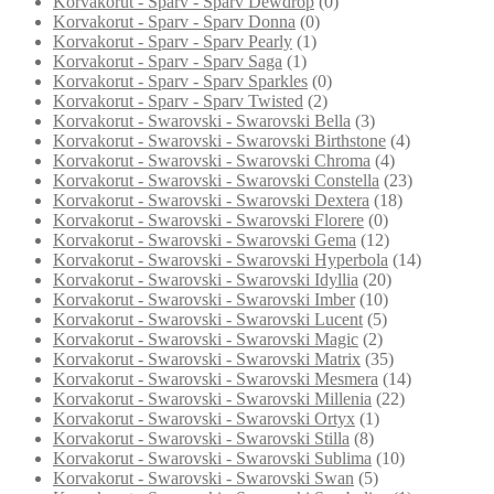
Korvakorut - Sparv - Sparv Dewdrop
(0)
Korvakorut - Sparv - Sparv Donna
(0)
Korvakorut - Sparv - Sparv Pearly
(1)
Korvakorut - Sparv - Sparv Saga
(1)
Korvakorut - Sparv - Sparv Sparkles
(0)
Korvakorut - Sparv - Sparv Twisted
(2)
Korvakorut - Swarovski - Swarovski Bella
(3)
Korvakorut - Swarovski - Swarovski Birthstone
(4)
Korvakorut - Swarovski - Swarovski Chroma
(4)
Korvakorut - Swarovski - Swarovski Constella
(23)
Korvakorut - Swarovski - Swarovski Dextera
(18)
Korvakorut - Swarovski - Swarovski Florere
(0)
Korvakorut - Swarovski - Swarovski Gema
(12)
Korvakorut - Swarovski - Swarovski Hyperbola
(14)
Korvakorut - Swarovski - Swarovski Idyllia
(20)
Korvakorut - Swarovski - Swarovski Imber
(10)
Korvakorut - Swarovski - Swarovski Lucent
(5)
Korvakorut - Swarovski - Swarovski Magic
(2)
Korvakorut - Swarovski - Swarovski Matrix
(35)
Korvakorut - Swarovski - Swarovski Mesmera
(14)
Korvakorut - Swarovski - Swarovski Millenia
(22)
Korvakorut - Swarovski - Swarovski Ortyx
(1)
Korvakorut - Swarovski - Swarovski Stilla
(8)
Korvakorut - Swarovski - Swarovski Sublima
(10)
Korvakorut - Swarovski - Swarovski Swan
(5)