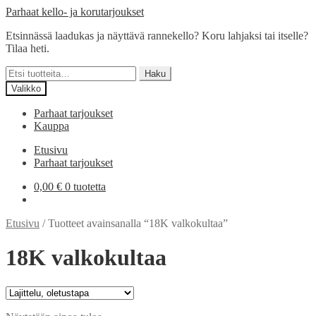
Siirry
Siirry
Parhaat kello- ja korutarjoukset
navigointiin
sisältöön
Etsinnässä laadukas ja näyttävä rannekello? Koru lahjaksi tai itselle?
Tilaa heti.
Etsi:
Haku
Valikko
Parhaat tarjoukset
Kauppa
Etusivu
Parhaat tarjoukset
0,00
€
0 tuotetta
Etusivu
/
Tuotteet avainsanalla “18K valkokultaa”
18K valkokultaa