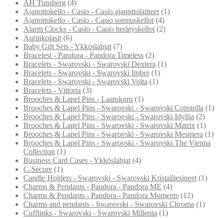
AH Tunsberg
(4)
Ajanottokello - Casio - Casio ajanottolaitteet
(1)
Ajanottokello - Casio - Casio sormuskellot
(4)
Alarm Clocks - Casio - Casio herätyskellot
(2)
Aurinkolasit
(6)
Baby Gift Sets - Ykköslahjat
(7)
Bracelest - Pandora - Pandora Timeless
(2)
Bracelets - Swarovski - Swarovski Dextera
(1)
Bracelets - Swarovski - Swarovski Imber
(1)
Bracelets - Swarovski - Swarovski Volta
(1)
Bracelets - Vittoria
(3)
Brooches & Lapel Pins - Laatukoru
(1)
Brooches & Lapel Pins - Swarovski - Swarovski Constella
(1)
Brooches & Lapel Pins - Swarovski - Swarovski Idyllia
(2)
Brooches & Lapel Pins - Swarovski - Swarovski Matrix
(1)
Brooches & Lapel Pins - Swarovski - Swarovski Mesmera
(1)
Brooches & Lapel Pins - Swarovski - Swarovski The Vienna
Collection
(1)
Business Card Cases - Ykköslahjat
(4)
C-Secure
(1)
Candle Holders - Swarovski - Swarovski Kristalliesineet
(1)
Charms & Pendants - Pandora - Pandora ME
(4)
Charms & Pendants - Pandora - Pandora Moments
(12)
Charms and pendants - Swarovski - Swarovski Chroma
(1)
Cufflinks - Swarovski - Swarovski Millenia
(1)