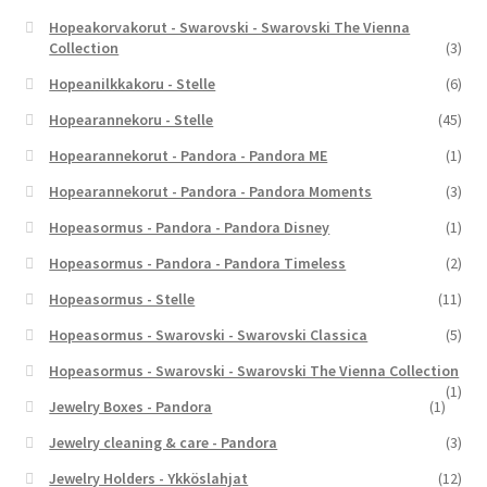
Hopeakorvakorut - Swarovski - Swarovski The Vienna
Collection
(3)
Hopeanilkkakoru - Stelle
(6)
Hopearannekoru - Stelle
(45)
Hopearannekorut - Pandora - Pandora ME
(1)
Hopearannekorut - Pandora - Pandora Moments
(3)
Hopeasormus - Pandora - Pandora Disney
(1)
Hopeasormus - Pandora - Pandora Timeless
(2)
Hopeasormus - Stelle
(11)
Hopeasormus - Swarovski - Swarovski Classica
(5)
Hopeasormus - Swarovski - Swarovski The Vienna Collection
(1)
Jewelry Boxes - Pandora
(1)
Jewelry cleaning & care - Pandora
(3)
Jewelry Holders - Ykköslahjat
(12)