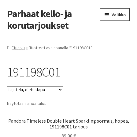
Parhaat kello- ja
Siirry
Siirry
Valikko
navigointiin
sisältöön
korutarjoukset
Etusivu
Etusivu
Tuotteet avainsanalla “191198C01”
Parhaat tarjoukset
191198C01
Näytetään ainoa tulos
Pandora Timeless Double Heart Sparkling sormus, hopea,
191198C01 tarjous
89,00
€