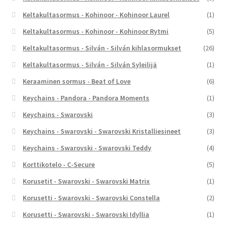
Keltakultasormus - Kohinoor - Kohinoor Laurel
(1)
Keltakultasormus - Kohinoor - Kohinoor Rytmi
(5)
Keltakultasormus - Silván - Silván kihlasormukset
(26)
Keltakultasormus - Silván - Silván Syleilijä
(1)
Keraaminen sormus - Beat of Love
(6)
Keychains - Pandora - Pandora Moments
(1)
Keychains - Swarovski
(3)
Keychains - Swarovski - Swarovski Kristalliesineet
(3)
Keychains - Swarovski - Swarovski Teddy
(4)
Korttikotelo - C-Secure
(5)
Korusetit - Swarovski - Swarovski Matrix
(1)
Korusetti - Swarovski - Swarovski Constella
(2)
Korusetti - Swarovski - Swarovski Idyllia
(1)