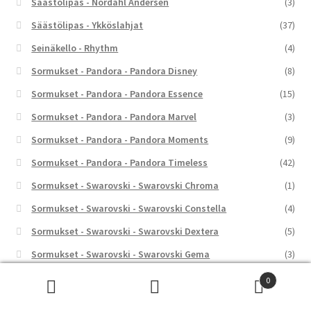
Säästölipas - Nordahl Andersen
(3)
Säästölipas - Ykköslahjat
(37)
Seinäkello - Rhythm
(4)
Sormukset - Pandora - Pandora Disney
(8)
Sormukset - Pandora - Pandora Essence
(15)
Sormukset - Pandora - Pandora Marvel
(3)
Sormukset - Pandora - Pandora Moments
(9)
Sormukset - Pandora - Pandora Timeless
(42)
Sormukset - Swarovski - Swarovski Chroma
(1)
Sormukset - Swarovski - Swarovski Constella
(4)
Sormukset - Swarovski - Swarovski Dextera
(5)
Sormukset - Swarovski - Swarovski Gema
(3)
Sormukset - Swarovski - Swarovski Hyperbola
(4)
0
Etsi:
Haku
Sormukset - Swarovski - Swarovski Idyllia
(7)