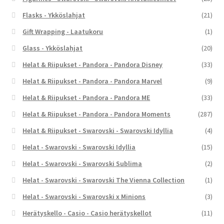
Flasks - Ykköslahjat
(21)
Gift Wrapping - Laatukoru
(1)
Glass - Ykköslahjat
(20)
Helat & Riipukset - Pandora - Pandora Disney
(33)
Helat & Riipukset - Pandora - Pandora Marvel
(9)
Helat & Riipukset - Pandora - Pandora ME
(33)
Helat & Riipukset - Pandora - Pandora Moments
(287)
Helat & Riipukset - Swarovski - Swarovski Idyllia
(4)
Helat - Swarovski - Swarovski Idyllia
(15)
Helat - Swarovski - Swarovski Sublima
(2)
Helat - Swarovski - Swarovski The Vienna Collection
(1)
Helat - Swarovski - Swarovski x Minions
(3)
Herätyskello - Casio - Casio herätyskellot
(11)