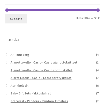
Min
Mak
Hinta:
80 €
—
90 €
Suodata
Luokka
AH Tunsberg
(4)
Ajanottokello - Casio - Casio ajanottolaitteet
(1)
Ajanottokello - Casio - Casio sormuskellot
(4)
Alarm Clocks - Casio - Casio herätyskellot
(2)
Aurinkolasit
(6)
Baby Gift Sets - Ykköslahjat
(7)
Bracelest - Pandora - Pandora Timeless
(2)