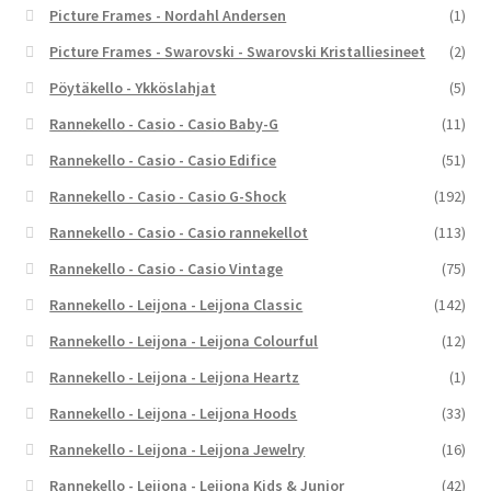
Picture Frames - Nordahl Andersen
(1)
Picture Frames - Swarovski - Swarovski Kristalliesineet
(2)
Pöytäkello - Ykköslahjat
(5)
Rannekello - Casio - Casio Baby-G
(11)
Rannekello - Casio - Casio Edifice
(51)
Rannekello - Casio - Casio G-Shock
(192)
Rannekello - Casio - Casio rannekellot
(113)
Rannekello - Casio - Casio Vintage
(75)
Rannekello - Leijona - Leijona Classic
(142)
Rannekello - Leijona - Leijona Colourful
(12)
Rannekello - Leijona - Leijona Heartz
(1)
Rannekello - Leijona - Leijona Hoods
(33)
Rannekello - Leijona - Leijona Jewelry
(16)
Rannekello - Leijona - Leijona Kids & Junior
(42)