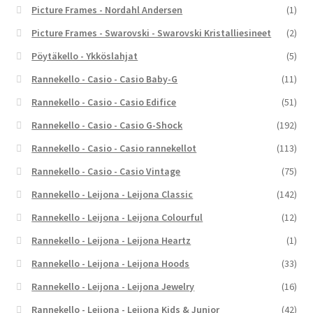
Picture Frames - Nordahl Andersen
(1)
Picture Frames - Swarovski - Swarovski Kristalliesineet
(2)
Pöytäkello - Ykköslahjat
(5)
Rannekello - Casio - Casio Baby-G
(11)
Rannekello - Casio - Casio Edifice
(51)
Rannekello - Casio - Casio G-Shock
(192)
Rannekello - Casio - Casio rannekellot
(113)
Rannekello - Casio - Casio Vintage
(75)
Rannekello - Leijona - Leijona Classic
(142)
Rannekello - Leijona - Leijona Colourful
(12)
Rannekello - Leijona - Leijona Heartz
(1)
Rannekello - Leijona - Leijona Hoods
(33)
Rannekello - Leijona - Leijona Jewelry
(16)
Rannekello - Leijona - Leijona Kids & Junior
(42)