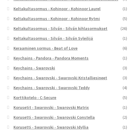
Keltakultasormus - Kohinoor - Kohinoor Laurel
(1)
Keltakultasormus - Kohinoor - Kohinoor Rytmi
(5)
Keltakultasormus - Silván - Silván kihlasormukset
(26)
Keltakultasormus - Silván - Silván Syleilijä
(1)
Keraaminen sormus - Beat of Love
(6)
Keychains - Pandora - Pandora Moments
(1)
Keychains - Swarovski
(3)
Keychains - Swarovski - Swarovski Kristalliesineet
(3)
Keychains - Swarovski - Swarovski Teddy
(4)
Korttikotelo - C-Secure
(5)
Korusetit - Swarovski - Swarovski Matrix
(1)
Korusetti - Swarovski - Swarovski Constella
(2)
Korusetti - Swarovski - Swarovski Idyllia
(1)