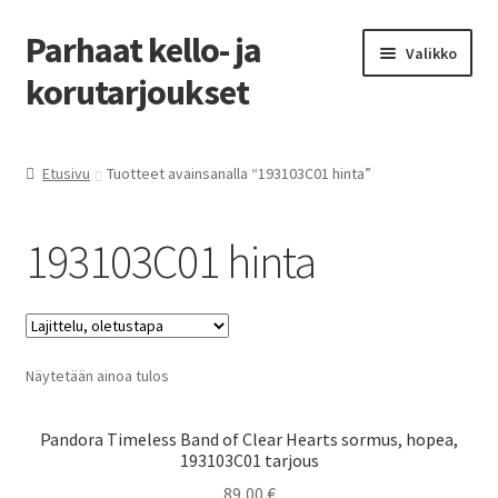
Parhaat kello- ja
Siirry
Siirry
Valikko
navigointiin
sisältöön
korutarjoukset
Etusivu
Etusivu
Tuotteet avainsanalla “193103C01 hinta”
Parhaat tarjoukset
193103C01 hinta
Näytetään ainoa tulos
Pandora Timeless Band of Clear Hearts sormus, hopea,
193103C01 tarjous
89,00
€