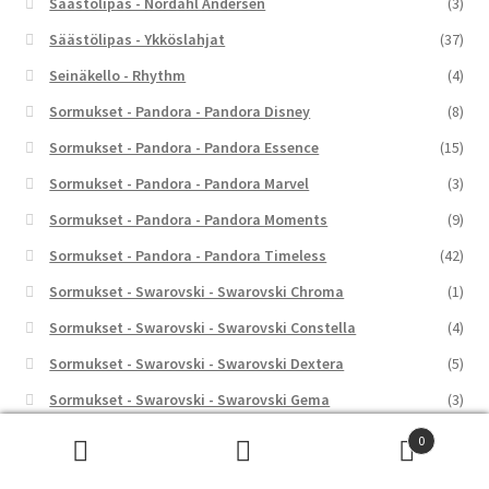
Säästölipas - Nordahl Andersen
(3)
Säästölipas - Ykköslahjat
(37)
Seinäkello - Rhythm
(4)
Sormukset - Pandora - Pandora Disney
(8)
Sormukset - Pandora - Pandora Essence
(15)
Sormukset - Pandora - Pandora Marvel
(3)
Sormukset - Pandora - Pandora Moments
(9)
Sormukset - Pandora - Pandora Timeless
(42)
Sormukset - Swarovski - Swarovski Chroma
(1)
Sormukset - Swarovski - Swarovski Constella
(4)
Sormukset - Swarovski - Swarovski Dextera
(5)
Sormukset - Swarovski - Swarovski Gema
(3)
Sormukset - Swarovski - Swarovski Hyperbola
(4)
0
Etsi:
Haku
Sormukset - Swarovski - Swarovski Idyllia
(7)