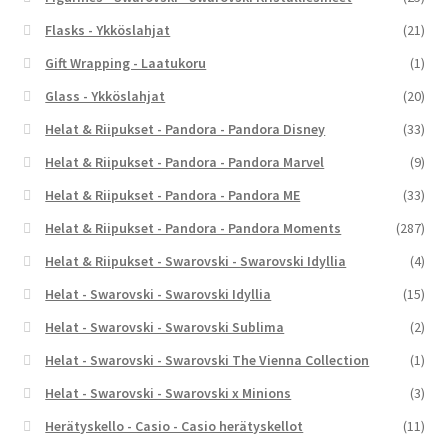
Flasks - Ykköslahjat
(21)
Gift Wrapping - Laatukoru
(1)
Glass - Ykköslahjat
(20)
Helat & Riipukset - Pandora - Pandora Disney
(33)
Helat & Riipukset - Pandora - Pandora Marvel
(9)
Helat & Riipukset - Pandora - Pandora ME
(33)
Helat & Riipukset - Pandora - Pandora Moments
(287)
Helat & Riipukset - Swarovski - Swarovski Idyllia
(4)
Helat - Swarovski - Swarovski Idyllia
(15)
Helat - Swarovski - Swarovski Sublima
(2)
Helat - Swarovski - Swarovski The Vienna Collection
(1)
Helat - Swarovski - Swarovski x Minions
(3)
Herätyskello - Casio - Casio herätyskellot
(11)