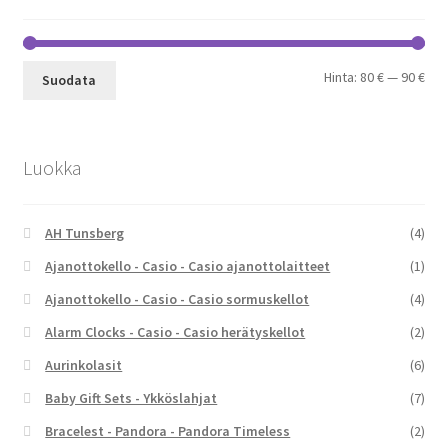
Min
Mak
Hinta:
80 €
—
90 €
Suodata
Luokka
AH Tunsberg
(4)
Ajanottokello - Casio - Casio ajanottolaitteet
(1)
Ajanottokello - Casio - Casio sormuskellot
(4)
Alarm Clocks - Casio - Casio herätyskellot
(2)
Aurinkolasit
(6)
Baby Gift Sets - Ykköslahjat
(7)
Bracelest - Pandora - Pandora Timeless
(2)