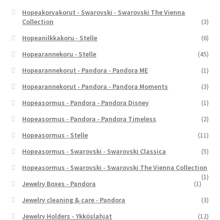
Hopeakorvakorut - Swarovski - Swarovski The Vienna
Collection
(3)
Hopeanilkkakoru - Stelle
(6)
Hopearannekoru - Stelle
(45)
Hopearannekorut - Pandora - Pandora ME
(1)
Hopearannekorut - Pandora - Pandora Moments
(3)
Hopeasormus - Pandora - Pandora Disney
(1)
Hopeasormus - Pandora - Pandora Timeless
(2)
Hopeasormus - Stelle
(11)
Hopeasormus - Swarovski - Swarovski Classica
(5)
Hopeasormus - Swarovski - Swarovski The Vienna Collection
(1)
Jewelry Boxes - Pandora
(1)
Jewelry cleaning & care - Pandora
(3)
Jewelry Holders - Ykköslahjat
(12)