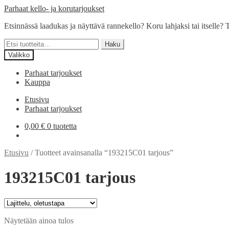
Siirry
Siirry
Parhaat kello- ja korutarjoukset
navigointiin
sisältöön
Etsinnässä laadukas ja näyttävä rannekello? Koru lahjaksi tai itselle? T
Etsi:
Haku
Valikko
Parhaat tarjoukset
Kauppa
Etusivu
Parhaat tarjoukset
0,00
€
0 tuotetta
Etusivu
/
Tuotteet avainsanalla “193215C01 tarjous”
193215C01 tarjous
Näytetään ainoa tulos