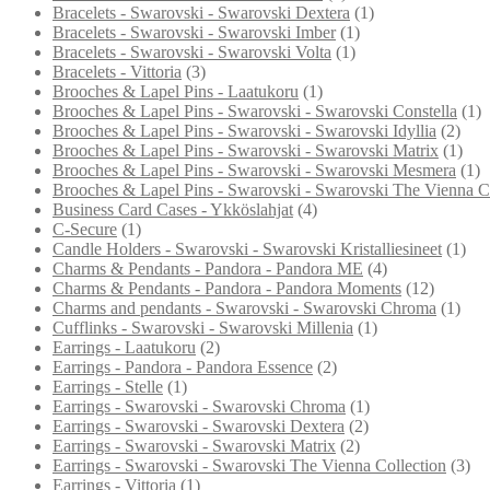
Bracelets - Swarovski - Swarovski Dextera
(1)
Bracelets - Swarovski - Swarovski Imber
(1)
Bracelets - Swarovski - Swarovski Volta
(1)
Bracelets - Vittoria
(3)
Brooches & Lapel Pins - Laatukoru
(1)
Brooches & Lapel Pins - Swarovski - Swarovski Constella
(1)
Brooches & Lapel Pins - Swarovski - Swarovski Idyllia
(2)
Brooches & Lapel Pins - Swarovski - Swarovski Matrix
(1)
Brooches & Lapel Pins - Swarovski - Swarovski Mesmera
(1)
Brooches & Lapel Pins - Swarovski - Swarovski The Vienna Co
Business Card Cases - Ykköslahjat
(4)
C-Secure
(1)
Candle Holders - Swarovski - Swarovski Kristalliesineet
(1)
Charms & Pendants - Pandora - Pandora ME
(4)
Charms & Pendants - Pandora - Pandora Moments
(12)
Charms and pendants - Swarovski - Swarovski Chroma
(1)
Cufflinks - Swarovski - Swarovski Millenia
(1)
Earrings - Laatukoru
(2)
Earrings - Pandora - Pandora Essence
(2)
Earrings - Stelle
(1)
Earrings - Swarovski - Swarovski Chroma
(1)
Earrings - Swarovski - Swarovski Dextera
(2)
Earrings - Swarovski - Swarovski Matrix
(2)
Earrings - Swarovski - Swarovski The Vienna Collection
(3)
Earrings - Vittoria
(1)