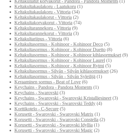
Keltakullatut korvakorut - Pandora - Pandora Moments
(1)
Keltakultakaulakoru - Laatukoru
(1)
Keltakultakaulakoru - Vittoria
(34)
Keltakultakaulakorut - Vittoria
(2)
Keltakultakorvakorut - Vittoria
(74)
Keltakultarannekoru - Vittoria
(9)
Keltakultarannekorut - Vittoria
(3)
Keltakultariipus - Vittoria
(6)
Keltakultasormus - Kohinoor - Kohinoor Deco
(5)
Keltakultasormus - Kohinoor - Kohinoor Duetto
(8)
Keltakultasormus - Kohinoor - Kohinoor kihlasormukset
(9)
Keltakultasormus - Kohinoor - Kohinoor Laurel
(1)
Keltakultasormus - Kohinoor - Kohinoor Rytmi
(5)
Keltakultasormus - Silván - Silván kihlasormukset
(26)
Keltakultasormus - Silván - Silván Syleilijä
(1)
Keraaminen sormus - Beat of Love
(6)
Keychains - Pandora - Pandora Moments
(1)
Keychains - Swarovski
(3)
Keychains - Swarovski - Swarovski Kristalliesineet
(3)
Keychains - Swarovski - Swarovski Teddy
(4)
Korttikotelo - C-Secure
(5)
Korusetit - Swarovski - Swarovski Matrix
(1)
Korusetti - Swarovski - Swarovski Constella
(2)
Korusetti - Swarovski - Swarovski Idyllia
(1)
Korusetti - Swarovski - Swarovski Magic
(2)