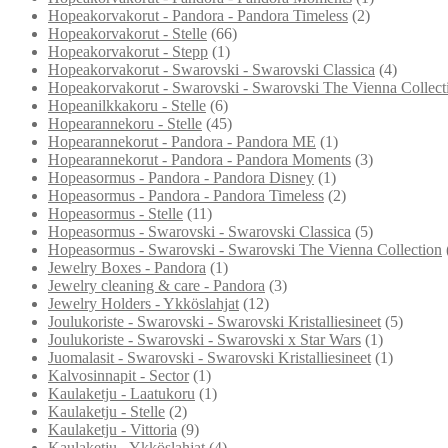
Hopeakorvakorut - Pandora - Pandora Timeless
(2)
Hopeakorvakorut - Stelle
(66)
Hopeakorvakorut - Stepp
(1)
Hopeakorvakorut - Swarovski - Swarovski Classica
(4)
Hopeakorvakorut - Swarovski - Swarovski The Vienna Collect
Hopeanilkkakoru - Stelle
(6)
Hopearannekoru - Stelle
(45)
Hopearannekorut - Pandora - Pandora ME
(1)
Hopearannekorut - Pandora - Pandora Moments
(3)
Hopeasormus - Pandora - Pandora Disney
(1)
Hopeasormus - Pandora - Pandora Timeless
(2)
Hopeasormus - Stelle
(11)
Hopeasormus - Swarovski - Swarovski Classica
(5)
Hopeasormus - Swarovski - Swarovski The Vienna Collection
Jewelry Boxes - Pandora
(1)
Jewelry cleaning & care - Pandora
(3)
Jewelry Holders - Ykköslahjat
(12)
Joulukoriste - Swarovski - Swarovski Kristalliesineet
(5)
Joulukoriste - Swarovski - Swarovski x Star Wars
(1)
Juomalasit - Swarovski - Swarovski Kristalliesineet
(1)
Kalvosinnapit - Sector
(1)
Kaulaketju - Laatukoru
(1)
Kaulaketju - Stelle
(2)
Kaulaketju - Vittoria
(9)
Kaulaketju - Ykköslahjat
(4)