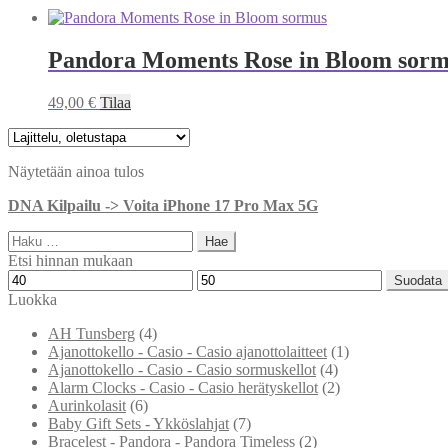
Pandora Moments Rose in Bloom sormu
49,00
€
Tilaa
Näytetään ainoa tulos
DNA Kilpailu -> Voita iPhone 17 Pro Max 5G
Haku:
Etsi hinnan mukaan
Minimihinta
Maksimihinta
Suodata
Luokka
AH Tunsberg
(4)
Ajanottokello - Casio - Casio ajanottolaitteet
(1)
Ajanottokello - Casio - Casio sormuskellot
(4)
Alarm Clocks - Casio - Casio herätyskellot
(2)
Aurinkolasit
(6)
Baby Gift Sets - Ykköslahjat
(7)
Bracelest - Pandora - Pandora Timeless
(2)