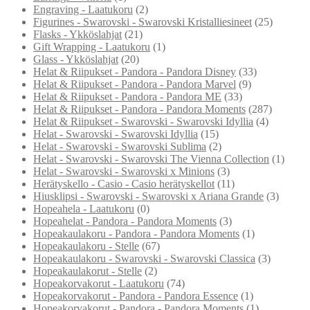
Engraving - Laatukoru
(2)
Figurines - Swarovski - Swarovski Kristalliesineet
(25)
Flasks - Ykköslahjat
(21)
Gift Wrapping - Laatukoru
(1)
Glass - Ykköslahjat
(20)
Helat & Riipukset - Pandora - Pandora Disney
(33)
Helat & Riipukset - Pandora - Pandora Marvel
(9)
Helat & Riipukset - Pandora - Pandora ME
(33)
Helat & Riipukset - Pandora - Pandora Moments
(287)
Helat & Riipukset - Swarovski - Swarovski Idyllia
(4)
Helat - Swarovski - Swarovski Idyllia
(15)
Helat - Swarovski - Swarovski Sublima
(2)
Helat - Swarovski - Swarovski The Vienna Collection
(1)
Helat - Swarovski - Swarovski x Minions
(3)
Herätyskello - Casio - Casio herätyskellot
(11)
Hiusklipsi - Swarovski - Swarovski x Ariana Grande
(3)
Hopeahela - Laatukoru
(0)
Hopeahelat - Pandora - Pandora Moments
(3)
Hopeakaulakoru - Pandora - Pandora Moments
(1)
Hopeakaulakoru - Stelle
(67)
Hopeakaulakoru - Swarovski - Swarovski Classica
(3)
Hopeakaulakorut - Stelle
(2)
Hopeakorvakorut - Laatukoru
(74)
Hopeakorvakorut - Pandora - Pandora Essence
(1)
Hopeakorvakorut - Pandora - Pandora Moments
(1)