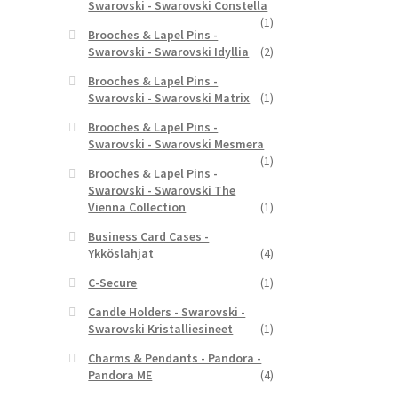
Swarovski - Swarovski Constella
(1)
Brooches & Lapel Pins -
Swarovski - Swarovski Idyllia
(2)
Brooches & Lapel Pins -
Swarovski - Swarovski Matrix
(1)
Brooches & Lapel Pins -
Swarovski - Swarovski Mesmera
(1)
Brooches & Lapel Pins -
Swarovski - Swarovski The
Vienna Collection
(1)
Business Card Cases -
Ykköslahjat
(4)
C-Secure
(1)
Candle Holders - Swarovski -
Swarovski Kristalliesineet
(1)
Charms & Pendants - Pandora -
Pandora ME
(4)