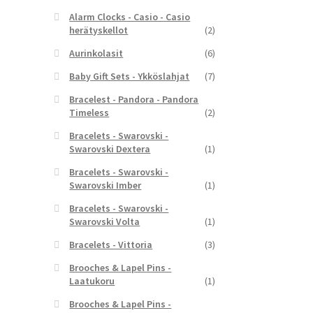
Alarm Clocks - Casio - Casio
herätyskellot
(2)
Aurinkolasit
(6)
Baby Gift Sets - Ykköslahjat
(7)
Bracelest - Pandora - Pandora
Timeless
(2)
Bracelets - Swarovski -
Swarovski Dextera
(1)
Bracelets - Swarovski -
Swarovski Imber
(1)
Bracelets - Swarovski -
Swarovski Volta
(1)
Bracelets - Vittoria
(3)
Brooches & Lapel Pins -
Laatukoru
(1)
Brooches & Lapel Pins -