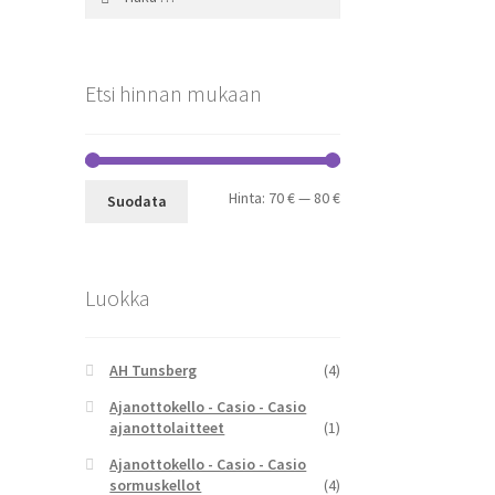
Etsi hinnan mukaan
Minimihinta
Maksimihinta
Hinta:
70 €
—
80 €
Suodata
Luokka
AH Tunsberg
(4)
Ajanottokello - Casio - Casio
ajanottolaitteet
(1)
Ajanottokello - Casio - Casio
sormuskellot
(4)