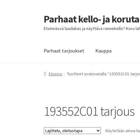
Parhaat kello- ja korut
Siirry
Siirry
navigointiin
sisältöön
Etsinnässä laadukas ja näyttävä rannekello? Koru lahja
Parhaat tarjoukset
Kauppa
Etusivu
Parhaat tarjoukset
Etusivu
Tuotteet avainsanalla “193552C01 tarjo
193552C01 tarjous
Näytetään ainoa tu