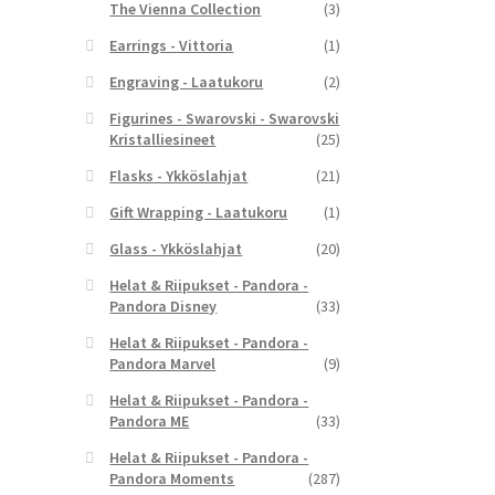
The Vienna Collection
(3)
Earrings - Vittoria
(1)
Engraving - Laatukoru
(2)
Figurines - Swarovski - Swarovski
Kristalliesineet
(25)
Flasks - Ykköslahjat
(21)
Gift Wrapping - Laatukoru
(1)
Glass - Ykköslahjat
(20)
Helat & Riipukset - Pandora -
Pandora Disney
(33)
Helat & Riipukset - Pandora -
Pandora Marvel
(9)
Helat & Riipukset - Pandora -
Pandora ME
(33)
Helat & Riipukset - Pandora -
Pandora Moments
(287)