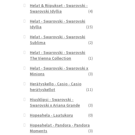
Helat & Riipukset - Swarovski -
Swarovski Idyllia
(4)
Helat - Swarovski - Swarovski
Idyllia
(15)
Helat - Swarovski - Swarovski
Sublima
(2)
Helat - Swarovski - Swarovski
The Vienna Collection
(1)
Helat - Swarovski - Swarovski x
Minions
(3)
Herätyskello - Casio - Casio
herätyskellot
(11)
Hiusklipsi - Swarovski -
Swarovski x Ariana Grande
(3)
Hopeahela - Laatukoru
(0)
Hopeahelat - Pandora - Pandora
Moments
(3)