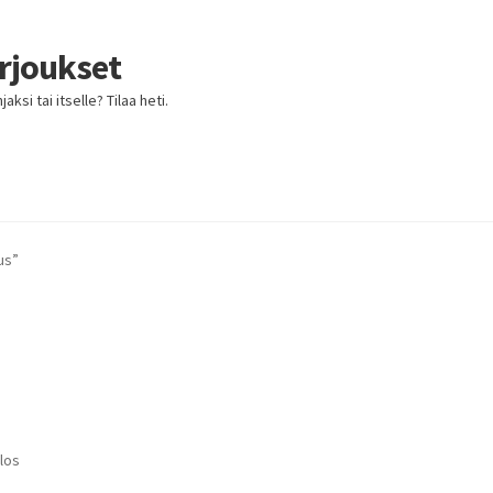
arjoukset
ksi tai itselle? Tilaa heti.
us”
los