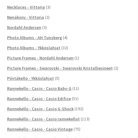
Necklaces - Vittoria
(3)
Nenäkoru - Vittoria
(2)
Nordahl Andersen
(3)
Photo Albums - AH Tunsberg
(4)
Photo Albums - Ykköslahjat
(32)
Picture Frames - Nordahl Andersen
(1)
Picture Frames - Swarovski - Swarovski Kristalliesineet
(2)
Pöytäkello - Ykköslahjat
(5)
Rannekello - Casio - Casio Baby-G
(11)
Rannekello - Casio - Casio Edifice
(51)
Rannekello - Casio - Casio G-Shock
(192)
Rannekello - Casio - Casio rannekellot
(113)
Rannekello - Casio - Casio Vintage
(75)