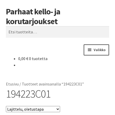
Parhaat kello- ja
Siirry
Siirry
Haku
navigointiin
sisältöön
korutarjoukset
Etsi:
Valikko
0,00
€
0 tuotetta
Etusivu
Parhaat tarjoukset
Etusivu
/
Tuotteet avainsanalla “194223C01”
194223C01