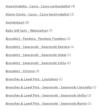
Ajanottokello - Casio - Casio sormuskellot
(4)
Alarm Clocks - Casio - Casio herätyskellot
(2)
Aurinkolasit
(6)
Baby Gift Sets - Ykköslahjat
(7)
Bracelest - Pandora - Pandora Timeless
(2)
Bracelets - Swarovski - Swarovski Dextera
(1)
Bracelets - Swarovski - Swarovski Imber
(1)
Bracelets - Swarovski - Swarovski Volta
(1)
Bracelets - Vittoria
(3)
Brooches & Lapel Pins - Laatukoru
(1)
Brooches & Lapel Pins - Swarovski - Swarovski Constella
(1)
Brooches & Lapel Pins - Swarovski - Swarovski Idyllia
(2)
Brooches & Lapel Pins - Swarovski - Swarovski Matrix
(1)