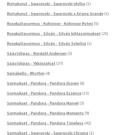
Rintakorut - Swarovski - Swarovski Idyllia
(1)
Rintakorut - Swarovski - Swarovski x Ariana Grande
(1)
Rosekultasormus - Kohinoor - Kohinoor Rytmi
(5)
Rosekultasormus - Silván - Silván kihlasormukset
(25)
Rosekultasormus - Silván - Silván Syleilijä
(1)
Säästölipas - Nordahl Andersen
(3)
Säästölipas - Ykköslahjat
(37)
Seinäkello - Rhythm
(4)
Sormukset - Pandora - Pandora Disney
(8)
Sormukset - Pandora - Pandora Essence
(15)
Sormukset - Pandora - Pandora Marvel
(3)
Sormukset - Pandora - Pandora Moments
(9)
Sormukset - Pandora - Pandora Timeless
(42)
Sormukset - Swarovski - Swarovski Chroma
(1)