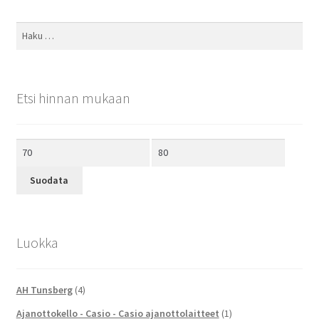
Haku:
Etsi hinnan mukaan
Minimihinta
Maksimihinta
Suodata
Luokka
AH Tunsberg
(4)
Ajanottokello - Casio - Casio ajanottolaitteet
(1)