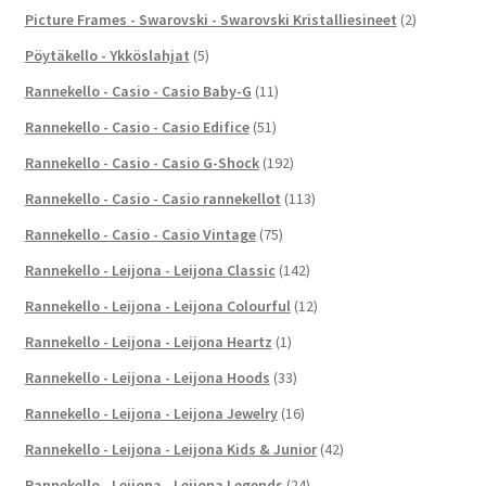
Picture Frames - Swarovski - Swarovski Kristalliesineet
(2)
Pöytäkello - Ykköslahjat
(5)
Rannekello - Casio - Casio Baby-G
(11)
Rannekello - Casio - Casio Edifice
(51)
Rannekello - Casio - Casio G-Shock
(192)
Rannekello - Casio - Casio rannekellot
(113)
Rannekello - Casio - Casio Vintage
(75)
Rannekello - Leijona - Leijona Classic
(142)
Rannekello - Leijona - Leijona Colourful
(12)
Rannekello - Leijona - Leijona Heartz
(1)
Rannekello - Leijona - Leijona Hoods
(33)
Rannekello - Leijona - Leijona Jewelry
(16)
Rannekello - Leijona - Leijona Kids & Junior
(42)
Rannekello - Leijona - Leijona Legends
(24)