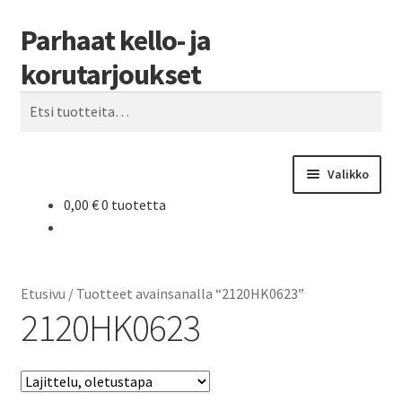
Parhaat kello- ja
Siirry
Siirry
Haku
navigointiin
sisältöön
korutarjoukset
Etsi:
Valikko
0,00
€
0 tuotetta
Etusivu
Parhaat tarjoukset
Etusivu
/
Tuotteet avainsanalla “2120HK0623”
2120HK0623