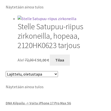
Näytetään ainoa tulos
Stelle Satupuu-riipus
zirkoneilla, hopeaa,
2120HK0623 tarjous
Alkuperäinen
Nykyinen
Ale!
72,00
€
50,00
€
Tilaa
hinta
hinta
oli:
on:
72,00 €.
50,00 €.
Näytetään ainoa tulos
DNA Kilpailu -> Voita iPhone 17 Pro Max 5G