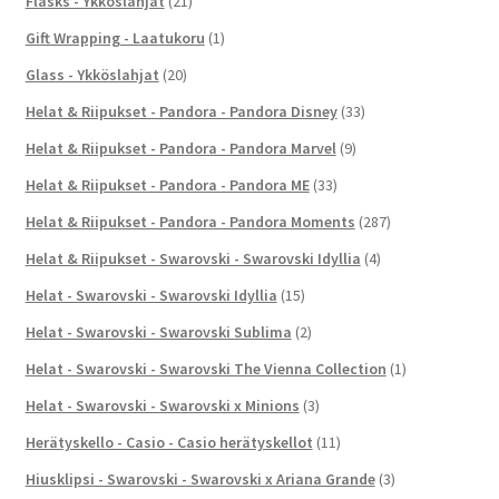
Flasks - Ykköslahjat
(21)
Gift Wrapping - Laatukoru
(1)
Glass - Ykköslahjat
(20)
Helat & Riipukset - Pandora - Pandora Disney
(33)
Helat & Riipukset - Pandora - Pandora Marvel
(9)
Helat & Riipukset - Pandora - Pandora ME
(33)
Helat & Riipukset - Pandora - Pandora Moments
(287)
Helat & Riipukset - Swarovski - Swarovski Idyllia
(4)
Helat - Swarovski - Swarovski Idyllia
(15)
Helat - Swarovski - Swarovski Sublima
(2)
Helat - Swarovski - Swarovski The Vienna Collection
(1)
Helat - Swarovski - Swarovski x Minions
(3)
Herätyskello - Casio - Casio herätyskellot
(11)
Hiusklipsi - Swarovski - Swarovski x Ariana Grande
(3)