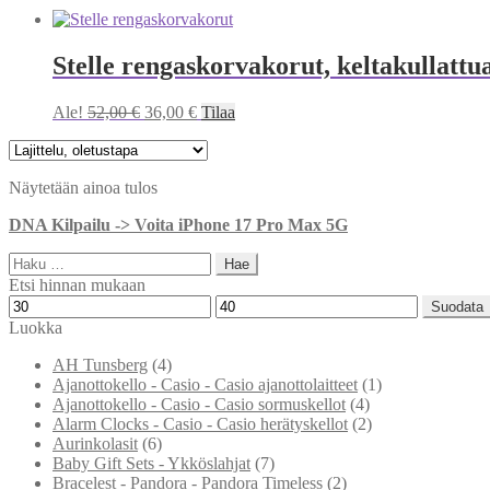
Stelle rengaskorvakorut, keltakullatt
Alkuperäinen
Nykyinen
Ale!
52,00
€
36,00
€
Tilaa
hinta
hinta
oli:
on:
52,00 €.
36,00 €.
Näytetään ainoa tulos
DNA Kilpailu -> Voita iPhone 17 Pro Max 5G
Haku:
Etsi hinnan mukaan
Minimihinta
Maksimihinta
Suodata
Luokka
AH Tunsberg
(4)
Ajanottokello - Casio - Casio ajanottolaitteet
(1)
Ajanottokello - Casio - Casio sormuskellot
(4)
Alarm Clocks - Casio - Casio herätyskellot
(2)
Aurinkolasit
(6)
Baby Gift Sets - Ykköslahjat
(7)
Bracelest - Pandora - Pandora Timeless
(2)