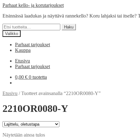
Siirry
Siirry
Parhaat kello- ja korutarjoukset
navigointiin
sisältöön
Etsinnässä laadukas ja näyttävä rannekello? Koru lahjaksi tai itselle? T
Etsi:
Haku
Valikko
Parhaat tarjoukset
Kauppa
Etusivu
Parhaat tarjoukset
0,00
€
0 tuotetta
Etusivu
/
Tuotteet avainsanalla “2210OR0080-Y”
2210OR0080-Y
Näytetään ainoa tulos