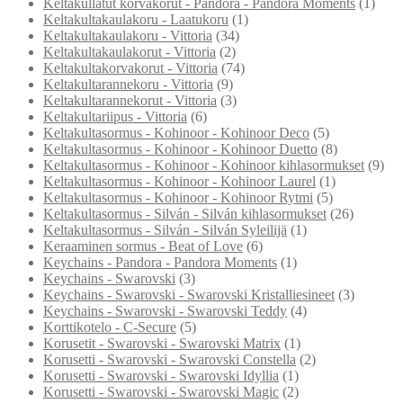
Keltakullatut korvakorut - Pandora - Pandora Moments
(1)
Keltakultakaulakoru - Laatukoru
(1)
Keltakultakaulakoru - Vittoria
(34)
Keltakultakaulakorut - Vittoria
(2)
Keltakultakorvakorut - Vittoria
(74)
Keltakultarannekoru - Vittoria
(9)
Keltakultarannekorut - Vittoria
(3)
Keltakultariipus - Vittoria
(6)
Keltakultasormus - Kohinoor - Kohinoor Deco
(5)
Keltakultasormus - Kohinoor - Kohinoor Duetto
(8)
Keltakultasormus - Kohinoor - Kohinoor kihlasormukset
(9)
Keltakultasormus - Kohinoor - Kohinoor Laurel
(1)
Keltakultasormus - Kohinoor - Kohinoor Rytmi
(5)
Keltakultasormus - Silván - Silván kihlasormukset
(26)
Keltakultasormus - Silván - Silván Syleilijä
(1)
Keraaminen sormus - Beat of Love
(6)
Keychains - Pandora - Pandora Moments
(1)
Keychains - Swarovski
(3)
Keychains - Swarovski - Swarovski Kristalliesineet
(3)
Keychains - Swarovski - Swarovski Teddy
(4)
Korttikotelo - C-Secure
(5)
Korusetit - Swarovski - Swarovski Matrix
(1)
Korusetti - Swarovski - Swarovski Constella
(2)
Korusetti - Swarovski - Swarovski Idyllia
(1)
Korusetti - Swarovski - Swarovski Magic
(2)