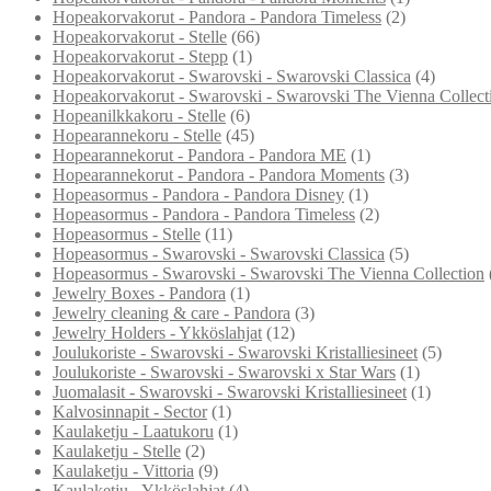
Hopeakorvakorut - Pandora - Pandora Timeless
(2)
Hopeakorvakorut - Stelle
(66)
Hopeakorvakorut - Stepp
(1)
Hopeakorvakorut - Swarovski - Swarovski Classica
(4)
Hopeakorvakorut - Swarovski - Swarovski The Vienna Collect
Hopeanilkkakoru - Stelle
(6)
Hopearannekoru - Stelle
(45)
Hopearannekorut - Pandora - Pandora ME
(1)
Hopearannekorut - Pandora - Pandora Moments
(3)
Hopeasormus - Pandora - Pandora Disney
(1)
Hopeasormus - Pandora - Pandora Timeless
(2)
Hopeasormus - Stelle
(11)
Hopeasormus - Swarovski - Swarovski Classica
(5)
Hopeasormus - Swarovski - Swarovski The Vienna Collection
Jewelry Boxes - Pandora
(1)
Jewelry cleaning & care - Pandora
(3)
Jewelry Holders - Ykköslahjat
(12)
Joulukoriste - Swarovski - Swarovski Kristalliesineet
(5)
Joulukoriste - Swarovski - Swarovski x Star Wars
(1)
Juomalasit - Swarovski - Swarovski Kristalliesineet
(1)
Kalvosinnapit - Sector
(1)
Kaulaketju - Laatukoru
(1)
Kaulaketju - Stelle
(2)
Kaulaketju - Vittoria
(9)
Kaulaketju - Ykköslahjat
(4)