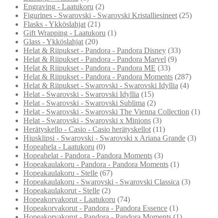
Engraving - Laatukoru
(2)
Figurines - Swarovski - Swarovski Kristalliesineet
(25)
Flasks - Ykköslahjat
(21)
Gift Wrapping - Laatukoru
(1)
Glass - Ykköslahjat
(20)
Helat & Riipukset - Pandora - Pandora Disney
(33)
Helat & Riipukset - Pandora - Pandora Marvel
(9)
Helat & Riipukset - Pandora - Pandora ME
(33)
Helat & Riipukset - Pandora - Pandora Moments
(287)
Helat & Riipukset - Swarovski - Swarovski Idyllia
(4)
Helat - Swarovski - Swarovski Idyllia
(15)
Helat - Swarovski - Swarovski Sublima
(2)
Helat - Swarovski - Swarovski The Vienna Collection
(1)
Helat - Swarovski - Swarovski x Minions
(3)
Herätyskello - Casio - Casio herätyskellot
(11)
Hiusklipsi - Swarovski - Swarovski x Ariana Grande
(3)
Hopeahela - Laatukoru
(0)
Hopeahelat - Pandora - Pandora Moments
(3)
Hopeakaulakoru - Pandora - Pandora Moments
(1)
Hopeakaulakoru - Stelle
(67)
Hopeakaulakoru - Swarovski - Swarovski Classica
(3)
Hopeakaulakorut - Stelle
(2)
Hopeakorvakorut - Laatukoru
(74)
Hopeakorvakorut - Pandora - Pandora Essence
(1)
Hopeakorvakorut - Pandora - Pandora Moments
(1)