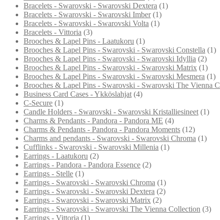
Bracelets - Swarovski - Swarovski Dextera
(1)
Bracelets - Swarovski - Swarovski Imber
(1)
Bracelets - Swarovski - Swarovski Volta
(1)
Bracelets - Vittoria
(3)
Brooches & Lapel Pins - Laatukoru
(1)
Brooches & Lapel Pins - Swarovski - Swarovski Constella
(1)
Brooches & Lapel Pins - Swarovski - Swarovski Idyllia
(2)
Brooches & Lapel Pins - Swarovski - Swarovski Matrix
(1)
Brooches & Lapel Pins - Swarovski - Swarovski Mesmera
(1)
Brooches & Lapel Pins - Swarovski - Swarovski The Vienna Co
Business Card Cases - Ykköslahjat
(4)
C-Secure
(1)
Candle Holders - Swarovski - Swarovski Kristalliesineet
(1)
Charms & Pendants - Pandora - Pandora ME
(4)
Charms & Pendants - Pandora - Pandora Moments
(12)
Charms and pendants - Swarovski - Swarovski Chroma
(1)
Cufflinks - Swarovski - Swarovski Millenia
(1)
Earrings - Laatukoru
(2)
Earrings - Pandora - Pandora Essence
(2)
Earrings - Stelle
(1)
Earrings - Swarovski - Swarovski Chroma
(1)
Earrings - Swarovski - Swarovski Dextera
(2)
Earrings - Swarovski - Swarovski Matrix
(2)
Earrings - Swarovski - Swarovski The Vienna Collection
(3)
Earrings - Vittoria
(1)