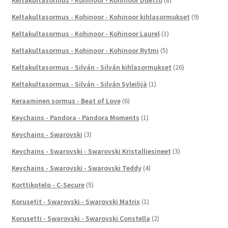
Keltakultasormus - Kohinoor - Kohinoor Duetto
(8)
Keltakultasormus - Kohinoor - Kohinoor kihlasormukset
(9)
Keltakultasormus - Kohinoor - Kohinoor Laurel
(1)
Keltakultasormus - Kohinoor - Kohinoor Rytmi
(5)
Keltakultasormus - Silván - Silván kihlasormukset
(26)
Keltakultasormus - Silván - Silván Syleilijä
(1)
Keraaminen sormus - Beat of Love
(6)
Keychains - Pandora - Pandora Moments
(1)
Keychains - Swarovski
(3)
Keychains - Swarovski - Swarovski Kristalliesineet
(3)
Keychains - Swarovski - Swarovski Teddy
(4)
Korttikotelo - C-Secure
(5)
Korusetit - Swarovski - Swarovski Matrix
(1)
Korusetti - Swarovski - Swarovski Constella
(2)