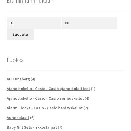
Etsi hinnan mukaan
Minimihinta
Maksimihinta
Suodata
Luokka
AH Tunsberg
(4)
Ajanottokello - Casio - Casio ajanottolaitteet
(1)
Ajanottokello - Casio - Casio sormuskellot
(4)
Alarm Clocks - Casio - Casio herätyskellot
(2)
Aurinkolasit
(6)
Baby Gift Sets - Ykköslahjat
(7)