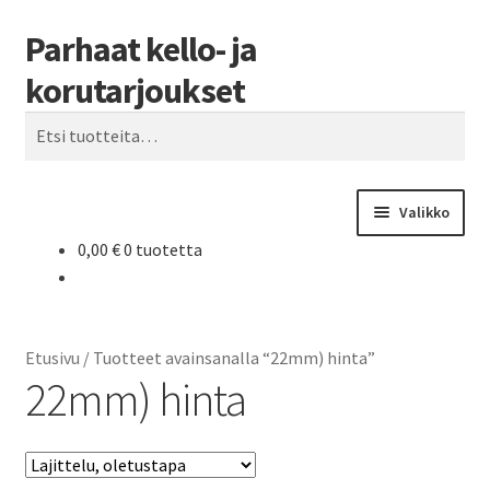
Parhaat kello- ja
Siirry
Siirry
Haku
navigointiin
sisältöön
korutarjoukset
Etsi:
Valikko
0,00
€
0 tuotetta
Etusivu
Parhaat tarjoukset
Etusivu
/
Tuotteet avainsanalla “22mm) hinta”
22mm) hinta