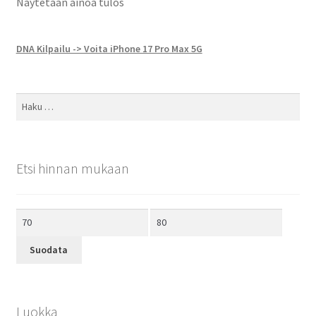
Näytetään ainoa tulos
DNA Kilpailu -> Voita iPhone 17 Pro Max 5G
Haku:
Etsi hinnan mukaan
Minimihinta
Maksimihinta
Suodata
Luokka