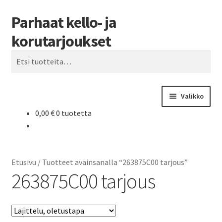
Parhaat kello- ja
Siirry
Siirry
Haku
navigointiin
sisältöön
korutarjoukset
Etsi:
Valikko
0,00
€
0 tuotetta
Etusivu
Parhaat tarjoukset
Etusivu
/
Tuotteet avainsanalla “263875C00 tarjous”
263875C00 tarjous