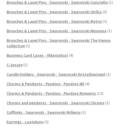
Brooches & Lapel Pins - Swarovski - Swarovski Constella
(1)
Brooches & Lapel Pins - Swarovski - Swarovski Idyllia
(2)
Brooches & Lapel Pins - Swarovski - Swarovski Matrix
(1)
Brooches & Lapel Pins - Swarovski - Swarovski Mesmera
(1)
Brooches & Lapel Pins - Swarovski - Swarovski The Vienna
Collection
(1)
Business Card Cases - Ykköslahjat
(4)
C-Secure
(1)
Candle Holders - Swarovski - Swarovski Kristalliesineet
(1)
Charms & Pendants - Pandora - Pandora ME
(4)
Charms & Pendants - Pandora - Pandora Moments
(12)
Charms and pendants - Swarovski - Swarovski Chroma
(1)
Cufflinks - Swarovski - Swarovski Millenia
(1)
Earrings - Laatukoru
(2)