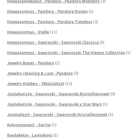
Hopearannekorut - Pandora - Pandora Moments
(3)
Hopeasormus - Pandora - Pandora Disney
(1)
Hopeasormus - Pandora - Pandora Timeless
(2)
Hopeasormus - Stelle
(11)
Hopeasormus - Swarovski - Swarovski Classica
(5)
Hopeasormus - Swarovski - Swarovski The Vienna Collection
(1)
Jewelry Boxes - Pandora
(1)
Jewelry cleaning & care - Pandora
(3)
Jewelry Holders - Ykköslahjat
(12)
Joulukoriste - Swarovski - Swarovski Kristalliesineet
(5)
Joulukoriste - Swarovski - Swarovski x Star Wars
(1)
Juomalasit - Swarovski - Swarovski Kristalliesineet
(1)
Kalvosinnapit - Sector
(1)
Kaulaketju - Laatukoru
(1)