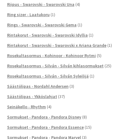
Riipus - Swarovski - Swarovski Una
(4)
Ring sizer - Laatukoru
(1)
Rings - Swarovski - Swarovski Gema
(1)
Rintakorut - Swarovski - Swarovski Idyllia
(1)
Rintakorut - Swarovski - Swarovski x Ariana Grande
(1)
Rosekultasormus - Kohinoor - Kohinoor Rytmi
(5)
Rosekultasormus - Silván - Silván kihlasormukset
(25)
Rosekultasormus - Silván - Silván Syleilijä
(1)
Säästölipas - Nordahl Andersen
(3)
Säästölipas - Ykköslahjat
(37)
Seinäkello - Rhythm
(4)
Sormukset - Pandora - Pandora Disney
(8)
Sormukset - Pandora - Pandora Essence
(15)
Sormukset - Pandora - Pandora Marvel
(3)