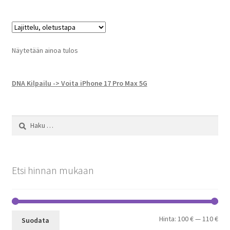
Näytetään ainoa tulos
DNA Kilpailu -> Voita iPhone 17 Pro Max 5G
Haku:
Etsi hinnan mukaan
Min
Mak
Hinta:
100 €
—
110 €
Suodata