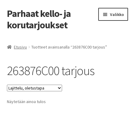
Parhaat kello- ja
Siirry
Siirry
Valikko
navigointiin
sisältöön
korutarjoukset
Etusivu
Etusivu
Tuotteet avainsanalla “263876C00 tarjous”
Parhaat tarjoukset
263876C00 tarjous
Näytetään ainoa tulos