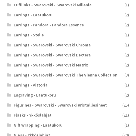
Cufflinks - Swarovski - Swarovski Millenia
(1)
Earrings - Laatukoru
(2)
Earrings - Pandora - Pandora Essence
(2)
Earrings - Stelle
(1)
Earrings - Swarovski - Swarovski Chroma
(1)
Earrings - Swarovski - Swarovski Dextera
(2)
Earrings - Swarovski - Swarovski Matrix
(2)
Earrings - Swarovski - Swarovski The Vienna Collection
(3)
Earrings - Vittoria
(1)
Engraving - Laatukoru
(2)
Figurines - Swarovski - Swarovski Kristalliesineet
(25)
Flasks - Ykköslahjat
(21)
Gift Wrapping - Laatukoru
(1)
Glass - Ykköslahjat
(20)