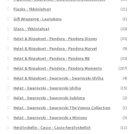
Flasks - Ykköslahjat
(21)
Gift Wrapping - Laatukoru
(1)
Glass - Ykköslahjat
(20)
Helat & Riipukset - Pandora - Pandora Disney
(33)
Helat & Riipukset - Pandora - Pandora Marvel
(9)
Helat & Riipukset - Pandora - Pandora ME
(33)
Helat & Riipukset - Pandora - Pandora Moments
(287)
Helat & Riipukset - Swarovski - Swarovski Idyllia
(4)
Helat - Swarovski - Swarovski Idyllia
(15)
Helat - Swarovski - Swarovski Sublima
(2)
Helat - Swarovski - Swarovski The Vienna Collection
(1)
Helat - Swarovski - Swarovski x Minions
(3)
Herätyskello - Casio - Casio herätyskellot
(11)