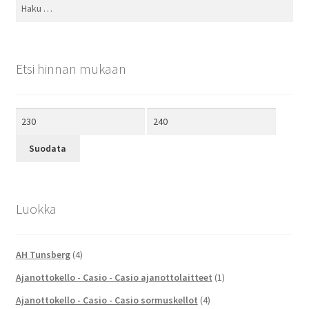
Haku:
Etsi hinnan mukaan
Minimihinta
Maksimihinta
Suodata
Luokka
AH Tunsberg
(4)
Ajanottokello - Casio - Casio ajanottolaitteet
(1)
Ajanottokello - Casio - Casio sormuskellot
(4)