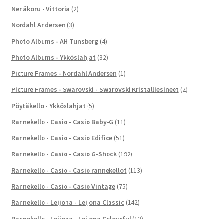
Nenäkoru - Vittoria
(2)
Nordahl Andersen
(3)
Photo Albums - AH Tunsberg
(4)
Photo Albums - Ykköslahjat
(32)
Picture Frames - Nordahl Andersen
(1)
Picture Frames - Swarovski - Swarovski Kristalliesineet
(2)
Pöytäkello - Ykköslahjat
(5)
Rannekello - Casio - Casio Baby-G
(11)
Rannekello - Casio - Casio Edifice
(51)
Rannekello - Casio - Casio G-Shock
(192)
Rannekello - Casio - Casio rannekellot
(113)
Rannekello - Casio - Casio Vintage
(75)
Rannekello - Leijona - Leijona Classic
(142)
Rannekello - Leijona - Leijona Colourful
(12)