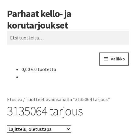
Parhaat kello- ja
Siirry
Siirry
Haku
navigointiin
sisältöön
korutarjoukset
Etsi:
Valikko
0,00
€
0 tuotetta
Etusivu
Parhaat tarjoukset
Etusivu
/
Tuotteet avainsanalla “3135064 tarjous”
3135064 tarjous