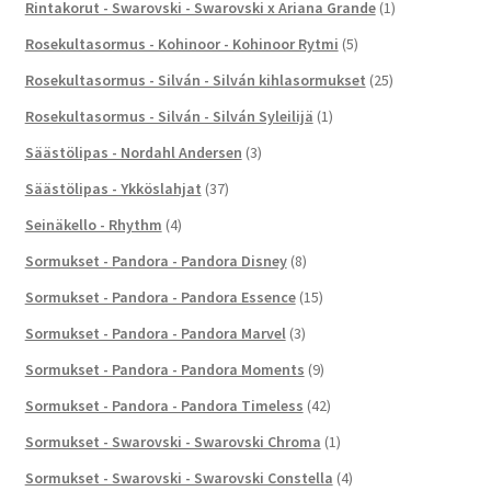
Rintakorut - Swarovski - Swarovski x Ariana Grande
(1)
Rosekultasormus - Kohinoor - Kohinoor Rytmi
(5)
Rosekultasormus - Silván - Silván kihlasormukset
(25)
Rosekultasormus - Silván - Silván Syleilijä
(1)
Säästölipas - Nordahl Andersen
(3)
Säästölipas - Ykköslahjat
(37)
Seinäkello - Rhythm
(4)
Sormukset - Pandora - Pandora Disney
(8)
Sormukset - Pandora - Pandora Essence
(15)
Sormukset - Pandora - Pandora Marvel
(3)
Sormukset - Pandora - Pandora Moments
(9)
Sormukset - Pandora - Pandora Timeless
(42)
Sormukset - Swarovski - Swarovski Chroma
(1)
Sormukset - Swarovski - Swarovski Constella
(4)