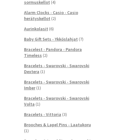
sormuskellot
(4)
Alarm Clocks - Casio - Casio
herätyskellot
(2)
Aurinkolasit
(6)
Baby Gift Sets - Ykköslahjat
(7)
Bracelest - Pandora - Pandora
Timeless
(2)
Bracelets - Swarovski - Swarovski
Dextera
(1)
Bracelets - Swarovski - Swarovski
Imber
(1)
Bracelets - Swarovski - Swarovski
Volta
(1)
Bracelets - Vittoria
(3)
Brooches & Lapel Pins - Laatukoru
(1)