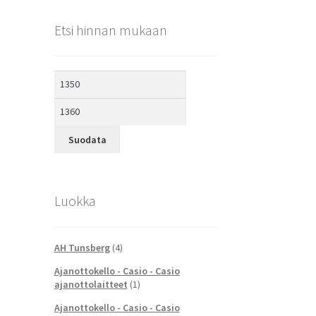
Etsi hinnan mukaan
Minimihinta
Maksimihinta
Suodata
Luokka
AH Tunsberg
(4)
Ajanottokello - Casio - Casio
ajanottolaitteet
(1)
Ajanottokello - Casio - Casio