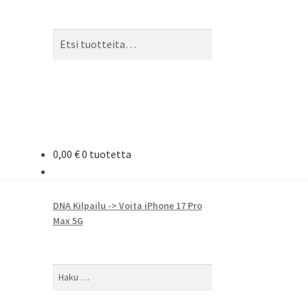
Etsi:
Haku
0,00
€
0 tuotetta
DNA Kilpailu -> Voita iPhone 17 Pro
Max 5G
Haku: