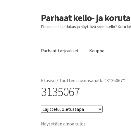
Parhaat kello- ja korut
Siirry
Siirry
navigointiin
sisältöön
Etsinnässä laadukas ja näyttävä rannekello? Koru lahja
Parhaat tarjoukset
Kauppa
Etusivu
Parhaat tarjoukset
Etusivu
/
Tuotteet avainsanalla “3135067”
3135067
Näytetään ainoa tulos