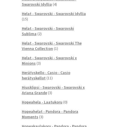
Swarovski Idyllia
(4)
Helat - Swarovski - Swarovski Idyllia
(15)
Helat - Swarovski - Swarovski
Sublima
(2)
Helat - Swarovski - Swarovski The
Vienna Collection
(1)
Helat - Swarovski - Swarovski x
Minions
(3)
Herätyskello - Casio - Casio
herätyskellot
(11)
Hiusklipsi - Swarovski - Swarovski x
Ariana Grande
(3)
Hopeahela - Laatukoru
(0)
Hopeahelat - Pandora - Pandora
Moments
(3)
Hopeakaulakoru - Pandora - Pandora