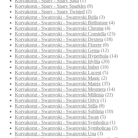
Korvakorut - Sparv - Sparv Saga
(1)
Korvakorut - Sparv - Sparv Sparkles
(0)
Korvakorut - Sparv - Sparv Twisted
(2)
Korvakorut - Swarovski - Swarovski Bella
(3)
Korvakorut - Swarovski - Swarovski Birthstone
(4)
Korvakorut - Swarovski - Swarovski Chroma
(4)
Korvakorut - Swarovski - Swarovski Constella
(23)
Korvakorut - Swarovski - Swarovski Dextera
(18)
Korvakorut - Swarovski - Swarovski Florere
(0)
Korvakorut - Swarovski - Swarovski Gema
(12)
Korvakorut - Swarovski - Swarovski Hyperbola
(14)
Korvakorut - Swarovski - Swarovski Idyllia
(20)
Korvakorut - Swarovski - Swarovski Imber
(10)
Korvakorut - Swarovski - Swarovski Lucent
(5)
Korvakorut - Swarovski - Swarovski Magic
(2)
Korvakorut - Swarovski - Swarovski Matrix
(35)
Korvakorut - Swarovski - Swarovski Mesmera
(14)
Korvakorut - Swarovski - Swarovski Millenia
(22)
Korvakorut - Swarovski - Swarovski Ortyx
(1)
Korvakorut - Swarovski - Swarovski Stilla
(8)
Korvakorut - Swarovski - Swarovski Sublima
(10)
Korvakorut - Swarovski - Swarovski Swan
(5)
Korvakorut - Swarovski - Swarovski Symbolica
(1)
Korvakorut - Swarovski - Swarovski Symbolicaa
(2)
Korvakorut - Swarovski - Swarovski Una
(3)