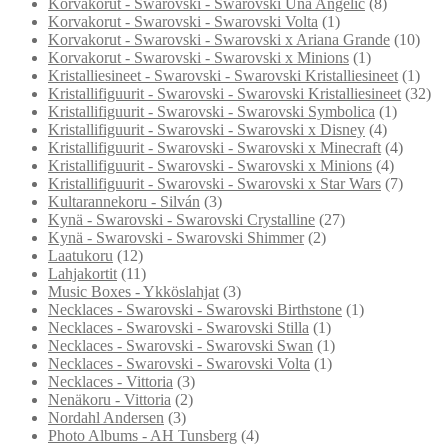
Korvakorut - Swarovski - Swarovski Una Angelic
(8)
Korvakorut - Swarovski - Swarovski Volta
(1)
Korvakorut - Swarovski - Swarovski x Ariana Grande
(10)
Korvakorut - Swarovski - Swarovski x Minions
(1)
Kristalliesineet - Swarovski - Swarovski Kristalliesineet
(1)
Kristallifiguurit - Swarovski - Swarovski Kristalliesineet
(32)
Kristallifiguurit - Swarovski - Swarovski Symbolica
(1)
Kristallifiguurit - Swarovski - Swarovski x Disney
(4)
Kristallifiguurit - Swarovski - Swarovski x Minecraft
(4)
Kristallifiguurit - Swarovski - Swarovski x Minions
(4)
Kristallifiguurit - Swarovski - Swarovski x Star Wars
(7)
Kultarannekoru - Silván
(3)
Kynä - Swarovski - Swarovski Crystalline
(27)
Kynä - Swarovski - Swarovski Shimmer
(2)
Laatukoru
(12)
Lahjakortit
(11)
Music Boxes - Ykköslahjat
(3)
Necklaces - Swarovski - Swarovski Birthstone
(1)
Necklaces - Swarovski - Swarovski Stilla
(1)
Necklaces - Swarovski - Swarovski Swan
(1)
Necklaces - Swarovski - Swarovski Volta
(1)
Necklaces - Vittoria
(3)
Nenäkoru - Vittoria
(2)
Nordahl Andersen
(3)
Photo Albums - AH Tunsberg
(4)