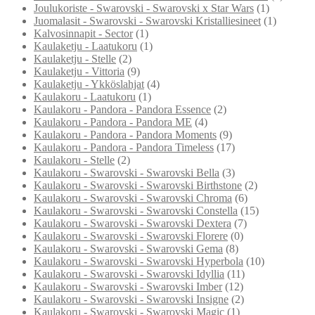
Joulukoriste - Swarovski - Swarovski x Star Wars
(1)
Juomalasit - Swarovski - Swarovski Kristalliesineet
(1)
Kalvosinnapit - Sector
(1)
Kaulaketju - Laatukoru
(1)
Kaulaketju - Stelle
(2)
Kaulaketju - Vittoria
(9)
Kaulaketju - Ykköslahjat
(4)
Kaulakoru - Laatukoru
(1)
Kaulakoru - Pandora - Pandora Essence
(2)
Kaulakoru - Pandora - Pandora ME
(4)
Kaulakoru - Pandora - Pandora Moments
(9)
Kaulakoru - Pandora - Pandora Timeless
(17)
Kaulakoru - Stelle
(2)
Kaulakoru - Swarovski - Swarovski Bella
(3)
Kaulakoru - Swarovski - Swarovski Birthstone
(2)
Kaulakoru - Swarovski - Swarovski Chroma
(6)
Kaulakoru - Swarovski - Swarovski Constella
(15)
Kaulakoru - Swarovski - Swarovski Dextera
(7)
Kaulakoru - Swarovski - Swarovski Florere
(0)
Kaulakoru - Swarovski - Swarovski Gema
(8)
Kaulakoru - Swarovski - Swarovski Hyperbola
(10)
Kaulakoru - Swarovski - Swarovski Idyllia
(11)
Kaulakoru - Swarovski - Swarovski Imber
(12)
Kaulakoru - Swarovski - Swarovski Insigne
(2)
Kaulakoru - Swarovski - Swarovski Magic
(1)