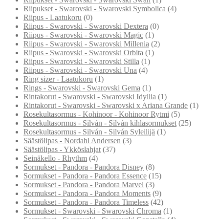
Riipukset - Swarovski - Swarovski Symbolica
(4)
Riipus - Laatukoru
(0)
Riipus - Swarovski - Swarovski Dextera
(0)
Riipus - Swarovski - Swarovski Magic
(1)
Riipus - Swarovski - Swarovski Millenia
(2)
Riipus - Swarovski - Swarovski Orbita
(1)
Riipus - Swarovski - Swarovski Stilla
(1)
Riipus - Swarovski - Swarovski Una
(4)
Ring sizer - Laatukoru
(1)
Rings - Swarovski - Swarovski Gema
(1)
Rintakorut - Swarovski - Swarovski Idyllia
(1)
Rintakorut - Swarovski - Swarovski x Ariana Grande
(1)
Rosekultasormus - Kohinoor - Kohinoor Rytmi
(5)
Rosekultasormus - Silván - Silván kihlasormukset
(25)
Rosekultasormus - Silván - Silván Syleilijä
(1)
Säästölipas - Nordahl Andersen
(3)
Säästölipas - Ykköslahjat
(37)
Seinäkello - Rhythm
(4)
Sormukset - Pandora - Pandora Disney
(8)
Sormukset - Pandora - Pandora Essence
(15)
Sormukset - Pandora - Pandora Marvel
(3)
Sormukset - Pandora - Pandora Moments
(9)
Sormukset - Pandora - Pandora Timeless
(42)
Sormukset - Swarovski - Swarovski Chroma
(1)