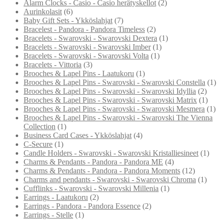
Alarm Clocks - Casio - Casio herätyskellot
(2)
Aurinkolasit
(6)
Baby Gift Sets - Ykköslahjat
(7)
Bracelest - Pandora - Pandora Timeless
(2)
Bracelets - Swarovski - Swarovski Dextera
(1)
Bracelets - Swarovski - Swarovski Imber
(1)
Bracelets - Swarovski - Swarovski Volta
(1)
Bracelets - Vittoria
(3)
Brooches & Lapel Pins - Laatukoru
(1)
Brooches & Lapel Pins - Swarovski - Swarovski Constella
(1)
Brooches & Lapel Pins - Swarovski - Swarovski Idyllia
(2)
Brooches & Lapel Pins - Swarovski - Swarovski Matrix
(1)
Brooches & Lapel Pins - Swarovski - Swarovski Mesmera
(1)
Brooches & Lapel Pins - Swarovski - Swarovski The Vienna
Collection
(1)
Business Card Cases - Ykköslahjat
(4)
C-Secure
(1)
Candle Holders - Swarovski - Swarovski Kristalliesineet
(1)
Charms & Pendants - Pandora - Pandora ME
(4)
Charms & Pendants - Pandora - Pandora Moments
(12)
Charms and pendants - Swarovski - Swarovski Chroma
(1)
Cufflinks - Swarovski - Swarovski Millenia
(1)
Earrings - Laatukoru
(2)
Earrings - Pandora - Pandora Essence
(2)
Earrings - Stelle
(1)