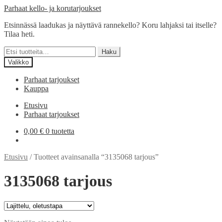
Siirry
Siirry
Parhaat kello- ja korutarjoukset
navigointiin
sisältöön
Etsinnässä laadukas ja näyttävä rannekello? Koru lahjaksi tai itselle?
Tilaa heti.
Etsi:
Haku
Valikko
Parhaat tarjoukset
Kauppa
Etusivu
Parhaat tarjoukset
0,00
€
0 tuotetta
Etusivu
/
Tuotteet avainsanalla “3135068 tarjous”
3135068 tarjous