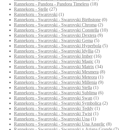
Rannekoru - Pandora - Pandora Timeless
(18)
Rannekoru - Stelle
(27)
Rannekoru - Swarovski
(1)
Rannekoru - Swarovski - Swarovski Birthstone
(0)
Rannekoru - Swarovski - Swarovski Chroma
(2)
Rannekoru - Swarovski - Swarovski Constella
(10)
Rannekoru - Swarovski - Swarovski Dextera
(9)
Rannekoru - Swarovski - Swarovski Gema
(5)
Rannekoru - Swarovski - Swarovski Hyperbola
(5)
Rannekoru - Swarovski - Swarovski Idyllia
(2)
Rannekoru - Swarovski - Swarovski Imber
(16)
Rannekoru - Swarovski - Swarovski Magic
(3)
Rannekoru - Swarovski - Swarovski Matrix
(34)
Rannekoru - Swarovski - Swarovski Mesmera
(8)
Rannekoru - Swarovski - Swarovski Meteora
(1)
Rannekoru - Swarovski - Swarovski Millenia
(9)
Rannekoru - Swarovski - Swarovski Stella
(1)
Rannekoru - Swarovski - Swarovski Sublima
(6)
Rannekoru - Swarovski - Swarovski Swan
(1)
Rannekoru - Swarovski - Swarovski Symbolica
(2)
Rannekoru - Swarovski - Swarovski Teddy
(1)
Rannekoru - Swarovski - Swarovski Twist
(1)
Rannekoru - Swarovski - Swarovski Una
(1)
Rannekoru - Swarovski - Swarovski Una Angelic
(8)
Rannekoru - Swarovski - Swarovski x Ariana Grande
(7)