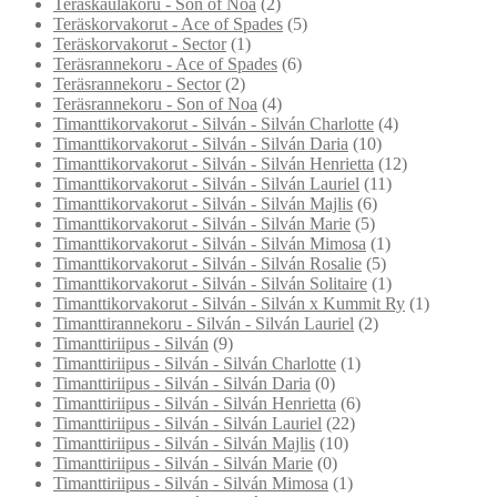
Teräskaulakoru - Son of Noa
(2)
Teräskorvakorut - Ace of Spades
(5)
Teräskorvakorut - Sector
(1)
Teräsrannekoru - Ace of Spades
(6)
Teräsrannekoru - Sector
(2)
Teräsrannekoru - Son of Noa
(4)
Timanttikorvakorut - Silván - Silván Charlotte
(4)
Timanttikorvakorut - Silván - Silván Daria
(10)
Timanttikorvakorut - Silván - Silván Henrietta
(12)
Timanttikorvakorut - Silván - Silván Lauriel
(11)
Timanttikorvakorut - Silván - Silván Majlis
(6)
Timanttikorvakorut - Silván - Silván Marie
(5)
Timanttikorvakorut - Silván - Silván Mimosa
(1)
Timanttikorvakorut - Silván - Silván Rosalie
(5)
Timanttikorvakorut - Silván - Silván Solitaire
(1)
Timanttikorvakorut - Silván - Silván x Kummit Ry
(1)
Timanttirannekoru - Silván - Silván Lauriel
(2)
Timanttiriipus - Silván
(9)
Timanttiriipus - Silván - Silván Charlotte
(1)
Timanttiriipus - Silván - Silván Daria
(0)
Timanttiriipus - Silván - Silván Henrietta
(6)
Timanttiriipus - Silván - Silván Lauriel
(22)
Timanttiriipus - Silván - Silván Majlis
(10)
Timanttiriipus - Silván - Silván Marie
(0)
Timanttiriipus - Silván - Silván Mimosa
(1)