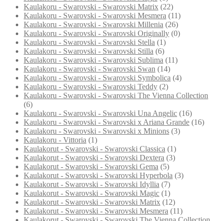
Kaulakoru - Swarovski - Swarovski Matrix
(22)
Kaulakoru - Swarovski - Swarovski Mesmera
(11)
Kaulakoru - Swarovski - Swarovski Millenia
(26)
Kaulakoru - Swarovski - Swarovski Originally
(0)
Kaulakoru - Swarovski - Swarovski Stella
(1)
Kaulakoru - Swarovski - Swarovski Stilla
(6)
Kaulakoru - Swarovski - Swarovski Sublima
(11)
Kaulakoru - Swarovski - Swarovski Swan
(14)
Kaulakoru - Swarovski - Swarovski Symbolica
(4)
Kaulakoru - Swarovski - Swarovski Teddy
(2)
Kaulakoru - Swarovski - Swarovski The Vienna Collection
(6)
Kaulakoru - Swarovski - Swarovski Una Angelic
(16)
Kaulakoru - Swarovski - Swarovski x Ariana Grande
(16)
Kaulakoru - Swarovski - Swarovski x Minions
(3)
Kaulakoru - Vittoria
(1)
Kaulakorut - Swarovski - Swarovski Classica
(1)
Kaulakorut - Swarovski - Swarovski Dextera
(3)
Kaulakorut - Swarovski - Swarovski Gema
(5)
Kaulakorut - Swarovski - Swarovski Hyperbola
(3)
Kaulakorut - Swarovski - Swarovski Idyllia
(7)
Kaulakorut - Swarovski - Swarovski Magic
(1)
Kaulakorut - Swarovski - Swarovski Matrix
(12)
Kaulakorut - Swarovski - Swarovski Mesmera
(11)
Kaulakorut - Swarovski - Swarovski The Vienna Collection