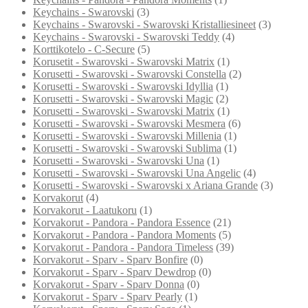
Keychains - Swarovski
(3)
Keychains - Swarovski - Swarovski Kristalliesineet
(3)
Keychains - Swarovski - Swarovski Teddy
(4)
Korttikotelo - C-Secure
(5)
Korusetit - Swarovski - Swarovski Matrix
(1)
Korusetti - Swarovski - Swarovski Constella
(2)
Korusetti - Swarovski - Swarovski Idyllia
(1)
Korusetti - Swarovski - Swarovski Magic
(2)
Korusetti - Swarovski - Swarovski Matrix
(1)
Korusetti - Swarovski - Swarovski Mesmera
(6)
Korusetti - Swarovski - Swarovski Millenia
(1)
Korusetti - Swarovski - Swarovski Sublima
(1)
Korusetti - Swarovski - Swarovski Una
(1)
Korusetti - Swarovski - Swarovski Una Angelic
(4)
Korusetti - Swarovski - Swarovski x Ariana Grande
(3)
Korvakorut
(4)
Korvakorut - Laatukoru
(1)
Korvakorut - Pandora - Pandora Essence
(21)
Korvakorut - Pandora - Pandora Moments
(5)
Korvakorut - Pandora - Pandora Timeless
(39)
Korvakorut - Sparv - Sparv Bonfire
(0)
Korvakorut - Sparv - Sparv Dewdrop
(0)
Korvakorut - Sparv - Sparv Donna
(0)
Korvakorut - Sparv - Sparv Pearly
(1)