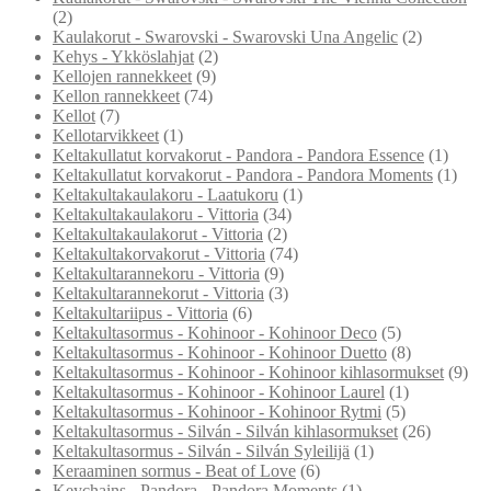
(2)
Kaulakorut - Swarovski - Swarovski Una Angelic
(2)
Kehys - Ykköslahjat
(2)
Kellojen rannekkeet
(9)
Kellon rannekkeet
(74)
Kellot
(7)
Kellotarvikkeet
(1)
Keltakullatut korvakorut - Pandora - Pandora Essence
(1)
Keltakullatut korvakorut - Pandora - Pandora Moments
(1)
Keltakultakaulakoru - Laatukoru
(1)
Keltakultakaulakoru - Vittoria
(34)
Keltakultakaulakorut - Vittoria
(2)
Keltakultakorvakorut - Vittoria
(74)
Keltakultarannekoru - Vittoria
(9)
Keltakultarannekorut - Vittoria
(3)
Keltakultariipus - Vittoria
(6)
Keltakultasormus - Kohinoor - Kohinoor Deco
(5)
Keltakultasormus - Kohinoor - Kohinoor Duetto
(8)
Keltakultasormus - Kohinoor - Kohinoor kihlasormukset
(9)
Keltakultasormus - Kohinoor - Kohinoor Laurel
(1)
Keltakultasormus - Kohinoor - Kohinoor Rytmi
(5)
Keltakultasormus - Silván - Silván kihlasormukset
(26)
Keltakultasormus - Silván - Silván Syleilijä
(1)
Keraaminen sormus - Beat of Love
(6)
Keychains - Pandora - Pandora Moments
(1)