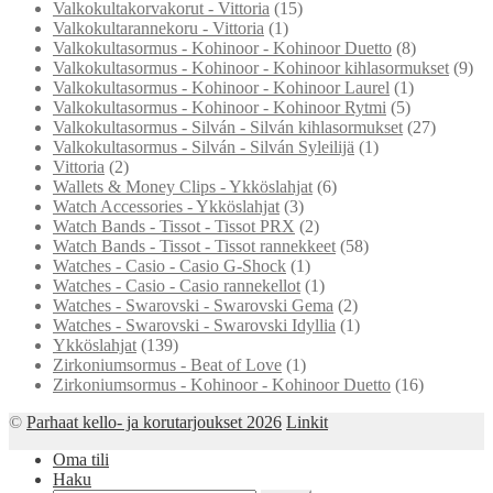
Valkokultakorvakorut - Vittoria
(15)
Valkokultarannekoru - Vittoria
(1)
Valkokultasormus - Kohinoor - Kohinoor Duetto
(8)
Valkokultasormus - Kohinoor - Kohinoor kihlasormukset
(9)
Valkokultasormus - Kohinoor - Kohinoor Laurel
(1)
Valkokultasormus - Kohinoor - Kohinoor Rytmi
(5)
Valkokultasormus - Silván - Silván kihlasormukset
(27)
Valkokultasormus - Silván - Silván Syleilijä
(1)
Vittoria
(2)
Wallets & Money Clips - Ykköslahjat
(6)
Watch Accessories - Ykköslahjat
(3)
Watch Bands - Tissot - Tissot PRX
(2)
Watch Bands - Tissot - Tissot rannekkeet
(58)
Watches - Casio - Casio G-Shock
(1)
Watches - Casio - Casio rannekellot
(1)
Watches - Swarovski - Swarovski Gema
(2)
Watches - Swarovski - Swarovski Idyllia
(1)
Ykköslahjat
(139)
Zirkoniumsormus - Beat of Love
(1)
Zirkoniumsormus - Kohinoor - Kohinoor Duetto
(16)
©
Parhaat kello- ja korutarjoukset 2026
Linkit
Oma tili
Haku