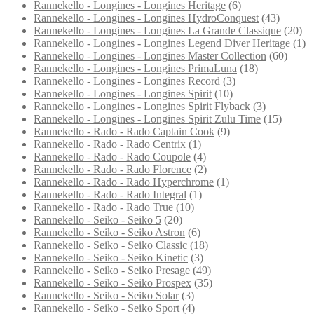
Rannekello - Longines - Longines Heritage
(6)
Rannekello - Longines - Longines HydroConquest
(43)
Rannekello - Longines - Longines La Grande Classique
(20)
Rannekello - Longines - Longines Legend Diver Heritage
(1)
Rannekello - Longines - Longines Master Collection
(60)
Rannekello - Longines - Longines PrimaLuna
(18)
Rannekello - Longines - Longines Record
(3)
Rannekello - Longines - Longines Spirit
(10)
Rannekello - Longines - Longines Spirit Flyback
(3)
Rannekello - Longines - Longines Spirit Zulu Time
(15)
Rannekello - Rado - Rado Captain Cook
(9)
Rannekello - Rado - Rado Centrix
(1)
Rannekello - Rado - Rado Coupole
(4)
Rannekello - Rado - Rado Florence
(2)
Rannekello - Rado - Rado Hyperchrome
(1)
Rannekello - Rado - Rado Integral
(1)
Rannekello - Rado - Rado True
(10)
Rannekello - Seiko - Seiko 5
(20)
Rannekello - Seiko - Seiko Astron
(6)
Rannekello - Seiko - Seiko Classic
(18)
Rannekello - Seiko - Seiko Kinetic
(3)
Rannekello - Seiko - Seiko Presage
(49)
Rannekello - Seiko - Seiko Prospex
(35)
Rannekello - Seiko - Seiko Solar
(3)
Rannekello - Seiko - Seiko Sport
(4)