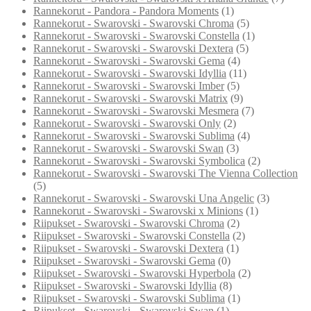
Rannekorut - Pandora - Pandora Moments
(1)
Rannekorut - Swarovski - Swarovski Chroma
(5)
Rannekorut - Swarovski - Swarovski Constella
(1)
Rannekorut - Swarovski - Swarovski Dextera
(5)
Rannekorut - Swarovski - Swarovski Gema
(4)
Rannekorut - Swarovski - Swarovski Idyllia
(11)
Rannekorut - Swarovski - Swarovski Imber
(5)
Rannekorut - Swarovski - Swarovski Matrix
(9)
Rannekorut - Swarovski - Swarovski Mesmera
(7)
Rannekorut - Swarovski - Swarovski Only
(2)
Rannekorut - Swarovski - Swarovski Sublima
(4)
Rannekorut - Swarovski - Swarovski Swan
(3)
Rannekorut - Swarovski - Swarovski Symbolica
(2)
Rannekorut - Swarovski - Swarovski The Vienna Collection
(5)
Rannekorut - Swarovski - Swarovski Una Angelic
(3)
Rannekorut - Swarovski - Swarovski x Minions
(1)
Riipukset - Swarovski - Swarovski Chroma
(2)
Riipukset - Swarovski - Swarovski Constella
(2)
Riipukset - Swarovski - Swarovski Dextera
(1)
Riipukset - Swarovski - Swarovski Gema
(0)
Riipukset - Swarovski - Swarovski Hyperbola
(2)
Riipukset - Swarovski - Swarovski Idyllia
(8)
Riipukset - Swarovski - Swarovski Sublima
(1)
Riipukset - Swarovski - Swarovski Swan
(1)