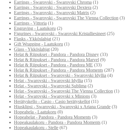
Earrings - Swarovski - Swarovski Chroma
(1)
Earrings - Swarovski - Swarovski Dextera
(2)
Earrings - Swarovski - Swarovski Matrix
(2)
Earrings - Swarovski - Swarovski The Vienna Collection
(3)
Earrings - Vittoria
(1)
Engraving - Laatukoru
(2)
Figurines - Swarovski - Swarovski Kristalliesineet
(25)
Flasks - Ykköslahjat
(21)
Gift Wrapping - Laatukoru
(1)
Glass - Ykköslahjat
(20)
Helat & Riipukset - Pandora - Pandora Disney
(33)
Helat & Riipukset - Pandora - Pandora Marvel
(9)
Helat & Riipukset - Pandora - Pandora ME
(33)
Helat & Riipukset - Pandora - Pandora Moments
(287)
Helat & Riipukset - Swarovski - Swarovski Idyllia
(4)
Helat - Swarovski - Swarovski Idyllia
(15)
Helat - Swarovski - Swarovski Sublima
(2)
Helat - Swarovski - Swarovski The Vienna Collection
(1)
Helat - Swarovski - Swarovski x Minions
(3)
Herätyskello - Casio - Casio herätyskellot
(11)
Hiusklipsi - Swarovski - Swarovski x Ariana Grande
(3)
Hopeahela - Laatukoru
(0)
Hopeahelat - Pandora - Pandora Moments
(3)
Hopeakaulakoru - Pandora - Pandora Moments
(1)
Hopeakaulakoru - Stelle
(67)