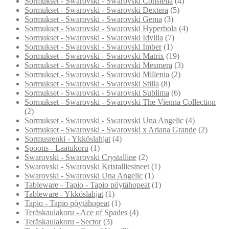
Sormukset - Swarovski - Swarovski Constella
(4)
Sormukset - Swarovski - Swarovski Dextera
(5)
Sormukset - Swarovski - Swarovski Gema
(3)
Sormukset - Swarovski - Swarovski Hyperbola
(4)
Sormukset - Swarovski - Swarovski Idyllia
(7)
Sormukset - Swarovski - Swarovski Imber
(1)
Sormukset - Swarovski - Swarovski Matrix
(19)
Sormukset - Swarovski - Swarovski Mesmera
(3)
Sormukset - Swarovski - Swarovski Millenia
(2)
Sormukset - Swarovski - Swarovski Stilla
(8)
Sormukset - Swarovski - Swarovski Sublima
(6)
Sormukset - Swarovski - Swarovski The Vienna Collection
(2)
Sormukset - Swarovski - Swarovski Una Angelic
(4)
Sormukset - Swarovski - Swarovski x Ariana Grande
(2)
Sormusrenki - Ykköslahjat
(4)
Spoons - Laatukoru
(1)
Swarovski - Swarovski Crystalline
(2)
Swarovski - Swarovski Kristalliesineet
(1)
Swarovski - Swarovski Una Angelic
(1)
Tableware - Tapio - Tapio pöytähopeat
(1)
Tableware - Ykköslahjat
(1)
Tapio - Tapio pöytähopeat
(1)
Teräskaulakoru - Ace of Spades
(4)
Teräskaulakoru - Sector
(3)