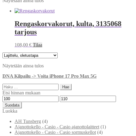
Näytetään ainoa tulos
Rengaskorvakorut, kulta, 3135068
tarjous
108,00
€
Tilaa
Näytetään ainoa tulos
DNA Kilpailu -> Voita iPhone 17 Pro Max 5G
Haku:
Etsi hinnan mukaan
Minimihinta
Maksimihinta
Suodata
Luokka
AH Tunsberg
(4)
Ajanottokello - Casio - Casio ajanottolaitteet
(1)
Ajanottokello - Casio - Casio sormuskellot
(4)