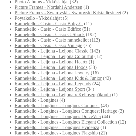
Photo Albums - Ykköslahjat
(32)
Picture Frames - Nordahl Andersen
(1)
Picture Frames - Swarovski - Swarovski Kristalliesineet
(2)
Pöytäkello - Ykköslahjat
(5)
Rannekello - Casio - Casio Baby-G
(11)
Rannekello - Casio - Casio Edifice
(51)
Rannekello - Casio - Casio G-Shock
(192)
Rannekello - Casio - Casio rannekellot
(113)
Rannekello - Casio - Casio Vintage
(75)
Rannekello - Leijona - Leijona Classic
(142)
Rannekello - Leijona - Leijona Colourful
(12)
Rannekello - Leijona - Leijona Heartz
(1)
Rannekello - Leijona - Leijona Hoods
(33)
Rannekello - Leijona - Leijona Jewelry
(16)
Rannekello - Leijona - Leijona Kids & Junior
(42)
Rannekello - Leijona - Leijona Legends
(24)
Rannekello - Leijona - Leijona Sport
(34)
Rannekello - Leijona - Leijona x Kelloseppäkoulu
(1)
Rannekello - Longines
(4)
Rannekello - Longines - Longines Conquest
(49)
Rannekello - Longines - Longines Conquest Heritage
(3)
Rannekello - Longines - Longines DolceVita
(44)
Rannekello - Longines - Longines Elegant Collection
(12)
Rannekello - Longines - Longines Evidenza
(1)
Rannekello - Longines - Longines Flagship
(21)