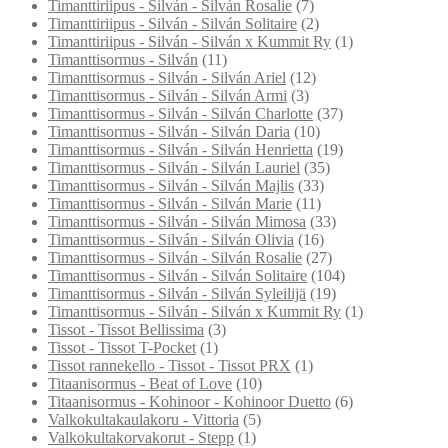
Timanttiriipus - Silván - Silván Rosalie
(7)
Timanttiriipus - Silván - Silván Solitaire
(2)
Timanttiriipus - Silván - Silván x Kummit Ry
(1)
Timanttisormus - Silván
(11)
Timanttisormus - Silván - Silván Ariel
(12)
Timanttisormus - Silván - Silván Armi
(3)
Timanttisormus - Silván - Silván Charlotte
(37)
Timanttisormus - Silván - Silván Daria
(10)
Timanttisormus - Silván - Silván Henrietta
(19)
Timanttisormus - Silván - Silván Lauriel
(35)
Timanttisormus - Silván - Silván Majlis
(33)
Timanttisormus - Silván - Silván Marie
(11)
Timanttisormus - Silván - Silván Mimosa
(33)
Timanttisormus - Silván - Silván Olivia
(16)
Timanttisormus - Silván - Silván Rosalie
(27)
Timanttisormus - Silván - Silván Solitaire
(104)
Timanttisormus - Silván - Silván Syleilijä
(19)
Timanttisormus - Silván - Silván x Kummit Ry
(1)
Tissot - Tissot Bellissima
(3)
Tissot - Tissot T-Pocket
(1)
Tissot rannekello - Tissot - Tissot PRX
(1)
Titaanisormus - Beat of Love
(10)
Titaanisormus - Kohinoor - Kohinoor Duetto
(6)
Valkokultakaulakoru - Vittoria
(5)
Valkokultakorvakorut - Stepp
(1)