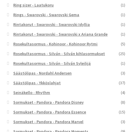
Ring sizer - Laatukoru
(1)
Rings - Swarovski - Swarovski Gema
(1)
Rintakorut - Swarovski - Swarovski Idyllia
(1)
Rintakorut - Swarovski - Swarovski x Ariana Grande
(1)
Rosekultasormus - Kohinoor - Kohinoor Rytmi
(5)
Rosekultasormus - Silván - Silván kihlasormukset
(25)
Rosekultasormus - Silván - Silván Syleilijä
(1)
Säästölipas - Nordahl Andersen
(3)
Säästölipas - Ykköslahjat
(37)
Seinäkello - Rhythm
(4)
Sormukset - Pandora - Pandora Disney
(8)
Sormukset - Pandora - Pandora Essence
(15)
Sormukset - Pandora - Pandora Marvel
(3)
Sormukset - Pandora - Pandora Moments
(9)