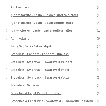
AH Tunsberg
(4)
Ajanottokello - Casio - Casio ajanottolaitteet
(1)
Ajanottokello - Casio - Casio sormuskellot
(4)
Alarm Clocks - Casio - Casio herätyskellot
(2)
Aurinkolasit
(6)
Baby Gift Sets - Ykköslahjat
(7)
Bracelest - Pandora - Pandora Timeless
(2)
Bracelets - Swarovski - Swarovski Dextera
(1)
Bracelets - Swarovski - Swarovski Imber
(1)
Bracelets - Swarovski - Swarovski Volta
(1)
Bracelets - Vittoria
(3)
Brooches & Lapel Pins - Laatukoru
(1)
Brooches & Lapel Pins - Swarovski - Swarovski Constella
(1)