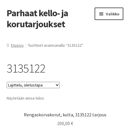
Parhaat kello- ja
Siirry
Siirry
Valikko
navigointiin
sisältöön
korutarjoukset
Etusivu
Etusivu
Tuotteet avainsanalla “3135122”
Parhaat tarjoukset
3135122
Näytetään ainoa tulos
Rengaskorvakorut, kulta, 3135122 tarjous
200,00
€