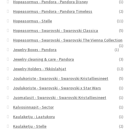
Hopeasormus - Pandora - Pandora Disney
(1)
Hopeasormus - Pandora - Pandora Timeless
(2)
Hopeasormus - Stelle
(11)
Hopeasormus - Swarovski - Swarovski Classica
(5)
Hopeasormus - Swarovski - Swarovski The Vienna Collection
(1)
Jewelry Boxes - Pandora
(1)
Jewelry cleaning & care - Pandora
(3)
Jewelry Holders - Ykköslahjat
(12)
Joulukoriste - Swarovski - Swarovski Kristalliesineet
(5)
Joulukoriste - Swarovski - Swarovski x Star Wars
(1)
Juomalasit - Swarovski - Swarovski Kristalliesineet
(1)
Kalvosinnapit - Sector
(1)
Kaulaketju - Laatukoru
(1)
Kaulaketju - Stelle
(2)