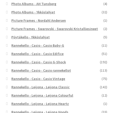
Photo Albums - AH Tunsberg
(4)
Photo Albums - Ykköslahjat
(32)
Picture Frames - Nordahl Andersen
(1)
Picture Frames - Swarovski - Swarovski Kristalliesineet
(2)
Pöytäkello - Ykköslahjat
(5)
Rannekello - Casio - Casio Baby-G
(11)
Rannekello - Casio - Casio Edifice
(51)
Rannekello - Casio - Casio G-Shock
(192)
Rannekello - Casio - Casio rannekellot
(113)
Rannekello - Casio - Casio Vintage
(75)
Rannekello - Leijona - Leijona Classic
(142)
Rannekello - Leijona - Leijona Colourful
(12)
Rannekello - Leijona - Leijona Heartz
(1)
Rannekello - Leijona - Leijona Hoods
(33)