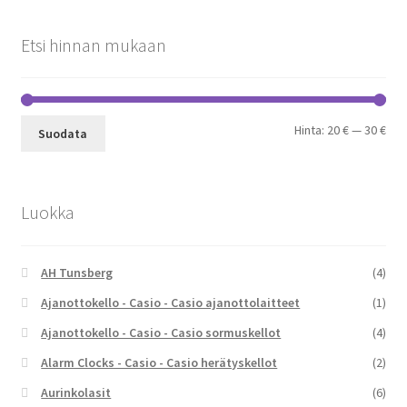
Etsi hinnan mukaan
Min
Mak
Hinta:
20 €
—
30 €
Suodata
Luokka
AH Tunsberg
(4)
Ajanottokello - Casio - Casio ajanottolaitteet
(1)
Ajanottokello - Casio - Casio sormuskellot
(4)
Alarm Clocks - Casio - Casio herätyskellot
(2)
Aurinkolasit
(6)