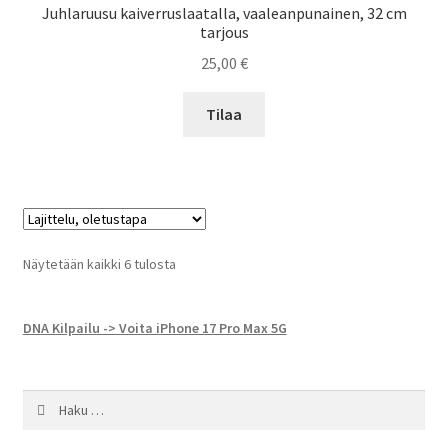
Juhlaruusu kaiverruslaatalla, vaaleanpunainen, 32 cm
tarjous
25,00
€
Tilaa
Näytetään kaikki 6 tulosta
DNA Kilpailu -> Voita iPhone 17 Pro Max 5G
Haku: