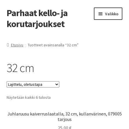
Parhaat kello- ja
Siirry
Siirry
Valikko
navigointiin
sisältöön
korutarjoukset
Etusivu
Etusivu
Tuotteet avainsanalla “32 cm”
Parhaat tarjoukset
32 cm
Näytetään kaikki 6 tulosta
Juhlaruusu kaiverruslaatalla, 32 cm, kullanvärinen, 079005
tarjous
25,00
€