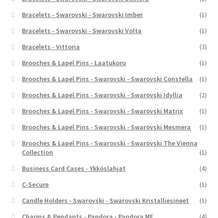
Bracelets - Swarovski - Swarovski Imber
(1)
Bracelets - Swarovski - Swarovski Volta
(1)
Bracelets - Vittoria
(3)
Brooches & Lapel Pins - Laatukoru
(1)
Brooches & Lapel Pins - Swarovski - Swarovski Constella
(1)
Brooches & Lapel Pins - Swarovski - Swarovski Idyllia
(2)
Brooches & Lapel Pins - Swarovski - Swarovski Matrix
(1)
Brooches & Lapel Pins - Swarovski - Swarovski Mesmera
(1)
Brooches & Lapel Pins - Swarovski - Swarovski The Vienna
Collection
(1)
Business Card Cases - Ykköslahjat
(4)
C-Secure
(1)
Candle Holders - Swarovski - Swarovski Kristalliesineet
(1)
Charms & Pendants - Pandora - Pandora ME
(4)