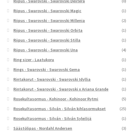
Riipus - Swarovski - Swarovski Dextera
(0)
Riipus - Swarovski - Swarovski Magic
(1)
Riipus - Swarovski - Swarovski Millenia
(2)
Riipus - Swarovski - Swarovski Orbita
(1)
Riipus - Swarovski - Swarovski Stilla
(1)
Riipus - Swarovski - Swarovski Una
(4)
Ring sizer - Laatukoru
(1)
Rings - Swarovski - Swarovski Gema
(1)
Rintakorut - Swarovski - Swarovski Idyllia
(1)
Rintakorut - Swarovski - Swarovski x Ariana Grande
(1)
Rosekultasormus - Kohinoor - Kohinoor Rytmi
(5)
Rosekultasormus - Silván - Silván kihlasormukset
(25)
Rosekultasormus - Silván - Silván Syleilijä
(1)
Säästölipas - Nordahl Andersen
(3)