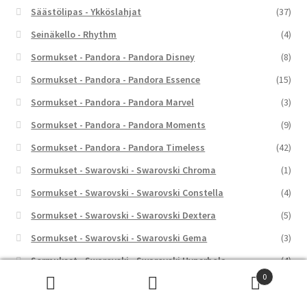
Säästölipas - Ykköslahjat
(37)
Seinäkello - Rhythm
(4)
Sormukset - Pandora - Pandora Disney
(8)
Sormukset - Pandora - Pandora Essence
(15)
Sormukset - Pandora - Pandora Marvel
(3)
Sormukset - Pandora - Pandora Moments
(9)
Sormukset - Pandora - Pandora Timeless
(42)
Sormukset - Swarovski - Swarovski Chroma
(1)
Sormukset - Swarovski - Swarovski Constella
(4)
Sormukset - Swarovski - Swarovski Dextera
(5)
Sormukset - Swarovski - Swarovski Gema
(3)
Sormukset - Swarovski - Swarovski Hyperbola
(4)
0
Sormukset - Swarovski - Swarovski Idyllia
(7)
Etsi:
Haku
Sormukset - Swarovski - Swarovski Imber
(1)