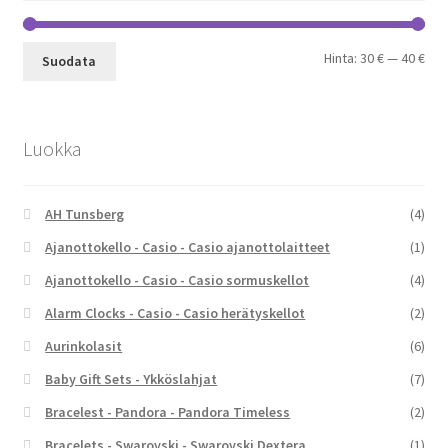
Min
Mak
Hinta:
30 €
—
40 €
Suodata
Luokka
AH Tunsberg
(4)
Ajanottokello - Casio - Casio ajanottolaitteet
(1)
Ajanottokello - Casio - Casio sormuskellot
(4)
Alarm Clocks - Casio - Casio herätyskellot
(2)
Aurinkolasit
(6)
Baby Gift Sets - Ykköslahjat
(7)
Bracelest - Pandora - Pandora Timeless
(2)
Bracelets - Swarovski - Swarovski Dextera
(1)