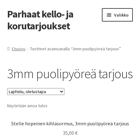
Parhaat kello- ja
Siirry
Siirry
Valikko
navigointiin
sisältöön
korutarjoukset
Etusivu
Etusivu
Tuotteet avainsanalla “3mm puolipyöreä tarjous”
Parhaat tarjoukset
3mm puolipyöreä tarjous
Näytetään ainoa tulos
Stelle hopeinen kihlasormus, 3mm puolipyöreä tarjous
35,00
€