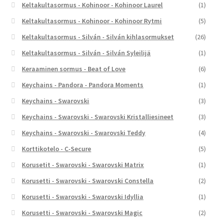
Keltakultasormus - Kohinoor - Kohinoor Laurel
(1)
Keltakultasormus - Kohinoor - Kohinoor Rytmi
(5)
Keltakultasormus - Silván - Silván kihlasormukset
(26)
Keltakultasormus - Silván - Silván Syleilijä
(1)
Keraaminen sormus - Beat of Love
(6)
Keychains - Pandora - Pandora Moments
(1)
Keychains - Swarovski
(3)
Keychains - Swarovski - Swarovski Kristalliesineet
(3)
Keychains - Swarovski - Swarovski Teddy
(4)
Korttikotelo - C-Secure
(5)
Korusetit - Swarovski - Swarovski Matrix
(1)
Korusetti - Swarovski - Swarovski Constella
(2)
Korusetti - Swarovski - Swarovski Idyllia
(1)
Korusetti - Swarovski - Swarovski Magic
(2)