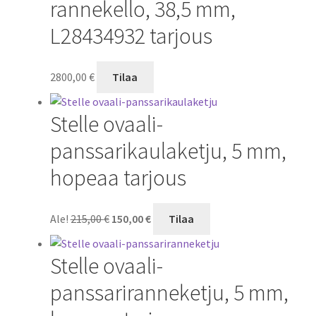
rannekello, 38,5 mm,
L28434932 tarjous
2800,00
€
Tilaa
Stelle ovaali-
panssarikaulaketju, 5 mm,
hopeaa tarjous
Alkuperäinen
Nykyinen
Ale!
215,00
€
150,00
€
Tilaa
hinta
hinta
oli:
on:
Stelle ovaali-
215,00 €.
150,00 €.
panssariranneketju, 5 mm,