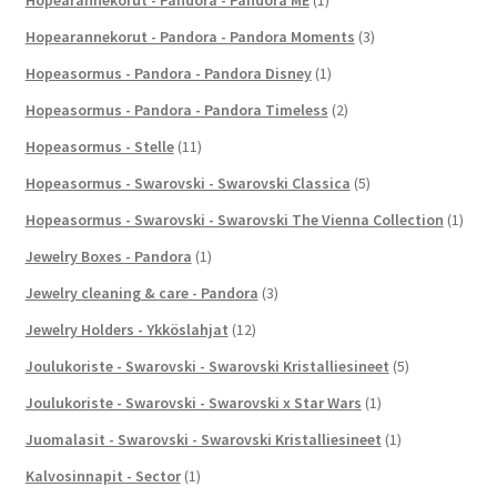
Hopearannekorut - Pandora - Pandora ME
(1)
Hopearannekorut - Pandora - Pandora Moments
(3)
Hopeasormus - Pandora - Pandora Disney
(1)
Hopeasormus - Pandora - Pandora Timeless
(2)
Hopeasormus - Stelle
(11)
Hopeasormus - Swarovski - Swarovski Classica
(5)
Hopeasormus - Swarovski - Swarovski The Vienna Collection
(1)
Jewelry Boxes - Pandora
(1)
Jewelry cleaning & care - Pandora
(3)
Jewelry Holders - Ykköslahjat
(12)
Joulukoriste - Swarovski - Swarovski Kristalliesineet
(5)
Joulukoriste - Swarovski - Swarovski x Star Wars
(1)
Juomalasit - Swarovski - Swarovski Kristalliesineet
(1)
Kalvosinnapit - Sector
(1)