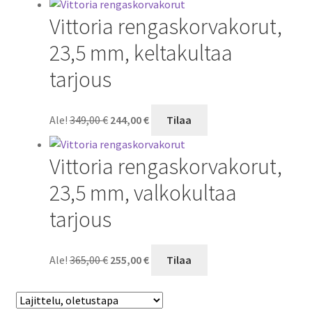
oli:
on:
Vittoria rengaskorvakorut,
799,00 €.
559,00 €.
23,5 mm, keltakultaa
tarjous
Alkuperäinen
Nykyinen
Ale!
349,00
€
244,00
€
Tilaa
hinta
hinta
oli:
on:
Vittoria rengaskorvakorut,
349,00 €.
244,00 €.
23,5 mm, valkokultaa
tarjous
Alkuperäinen
Nykyinen
Ale!
365,00
€
255,00
€
Tilaa
hinta
hinta
oli:
on:
365,00 €.
255,00 €.