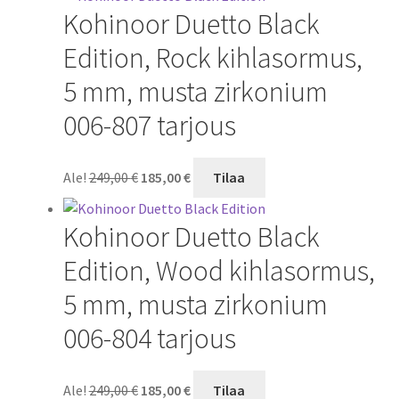
Kohinoor Duetto Black
249,00 €.
185,00 €.
Edition, Rock kihlasormus,
5 mm, musta zirkonium
006-807 tarjous
Alkuperäinen
Nykyinen
Ale!
249,00
€
185,00
€
Tilaa
hinta
hinta
oli:
on:
Kohinoor Duetto Black
249,00 €.
185,00 €.
Edition, Wood kihlasormus,
5 mm, musta zirkonium
006-804 tarjous
Alkuperäinen
Nykyinen
Ale!
249,00
€
185,00
€
Tilaa