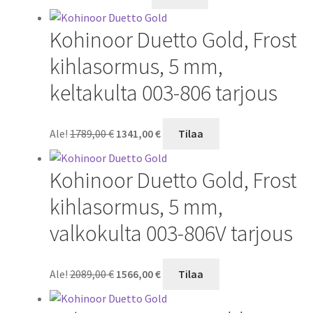
hinta
hinta
oli:
on:
Kohinoor Duetto Gold, Frost
249,00 €.
185,00 €.
kihlasormus, 5 mm,
keltakulta 003-806 tarjous
Alkuperäinen
Nykyinen
Ale!
1789,00
€
1341,00
€
Tilaa
hinta
hinta
oli:
on:
Kohinoor Duetto Gold, Frost
1789,00 €.
1341,00 €.
kihlasormus, 5 mm,
valkokulta 003-806V tarjous
Alkuperäinen
Nykyinen
Ale!
2089,00
€
1566,00
€
Tilaa
hinta
hinta
oli:
on: