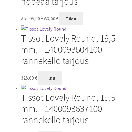
hopeaa tarjous
Alkuperäinen
Nykyinen
Ale!
95,00
€
66,00
€
Tilaa
hinta
hinta
oli:
on:
Tissot Lovely Round, 19,5
95,00 €.
66,00 €.
mm, T1400093604100
rannekello tarjous
325,00
€
Tilaa
Tissot Lovely Round, 19,5
mm, T1400093637100
rannekello tarjous