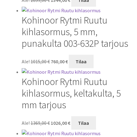
hinta
hinta
oli:
on:
Kohinoor Rytmi Ruutu
2059,00 €.
1544,00 €.
kihlasormus, 5 mm,
punakulta 003-632P tarjous
Alkuperäinen
Nykyinen
Ale!
1015,00
€
760,00
€
Tilaa
hinta
hinta
oli:
on:
Kohinoor Rytmi Ruutu
1015,00 €.
760,00 €.
kihlasormus, keltakulta, 5
mm tarjous
Alkuperäinen
Nykyinen
Ale!
1369,00
€
1026,00
€
Tilaa
hinta
hinta
oli:
on: