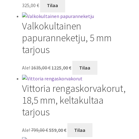
325,00
€
Tilaa
Valkokultainen
papuranneketju, 5 mm
tarjous
Alkuperäinen
Nykyinen
Ale!
1635,00
€
1225,00
€
Tilaa
hinta
hinta
oli:
on:
Vittoria rengaskorvakorut,
1635,00 €.
1225,00 €.
18,5 mm, keltakultaa
tarjous
Alkuperäinen
Nykyinen
Ale!
799,00
€
559,00
€
Tilaa
hinta
hinta