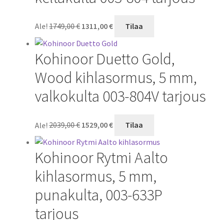
Alkuperäinen
Nykyinen
Ale!
1749,00
€
1311,00
€
Tilaa
hinta
hinta
oli:
on:
Kohinoor Duetto Gold,
1749,00 €.
1311,00 €.
Wood kihlasormus, 5 mm,
valkokulta 003-804V tarjous
Alkuperäinen
Nykyinen
Ale!
2039,00
€
1529,00
€
Tilaa
hinta
hinta
oli:
on:
Kohinoor Rytmi Aalto
2039,00 €.
1529,00 €.
kihlasormus, 5 mm,
punakulta, 003-633P
tarjous