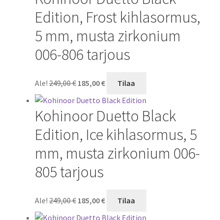
Edition, Frost kihlasormus,
5 mm, musta zirkonium
006-806 tarjous
Alkuperäinen
Nykyinen
Ale!
249,00
€
185,00
€
Tilaa
hinta
hinta
oli:
on:
Kohinoor Duetto Black
249,00 €.
185,00 €.
Edition, Ice kihlasormus, 5
mm, musta zirkonium 006-
805 tarjous
Alkuperäinen
Nykyinen
Ale!
249,00
€
185,00
€
Tilaa
hinta
hinta
oli:
on: