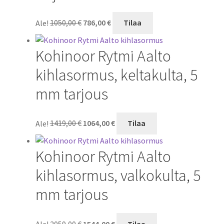
Alkuperäinen
Nykyinen
Ale!
1050,00
€
786,00
€
Tilaa
hinta
hinta
oli:
on:
Kohinoor Rytmi Aalto
1050,00 €.
786,00 €.
kihlasormus, keltakulta, 5
mm tarjous
Alkuperäinen
Nykyinen
Ale!
1419,00
€
1064,00
€
Tilaa
hinta
hinta
oli:
on:
Kohinoor Rytmi Aalto
1419,00 €.
1064,00 €.
kihlasormus, valkokulta, 5
mm tarjous
Alkuperäinen
Nykyinen
Ale!
2059,00
€
1544,00
€
Tilaa