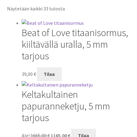
Näytetään kaikki 33 tulosta
Beat of Love titaanisormus,
kiiltävällä uralla, 5 mm
tarjous
39,00
€
Tilaa
Keltakultainen
papuranneketju, 5 mm
tarjous
Alkuperäinen
Nykyinen
Ale!
1665,00
€
1165,00
€
Tilaa