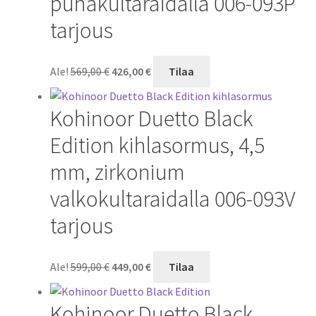
punakultaraidalla 006-093P
tarjous
Alkuperäinen
Nykyinen
Ale!
569,00
€
426,00
€
Tilaa
hinta
hinta
oli:
on:
Kohinoor Duetto Black
569,00 €.
426,00 €.
Edition kihlasormus, 4,5
mm, zirkonium
valkokultaraidalla 006-093V
tarjous
Alkuperäinen
Nykyinen
Ale!
599,00
€
449,00
€
Tilaa
hinta
hinta
oli:
on:
Kohinoor Duetto Black
599,00 €.
449,00 €.