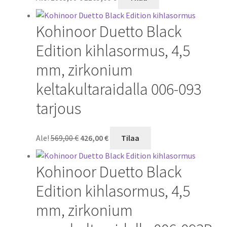
hinta
hinta
oli:
on:
Kohinoor Duetto Black
1665,00 €.
1165,00 €.
Edition kihlasormus, 4,5
mm, zirkonium
keltakultaraidalla 006-093
tarjous
Alkuperäinen
Nykyinen
Ale!
569,00
€
426,00
€
Tilaa
hinta
hinta
oli:
on:
Kohinoor Duetto Black
569,00 €.
426,00 €.
Edition kihlasormus, 4,5
mm, zirkonium