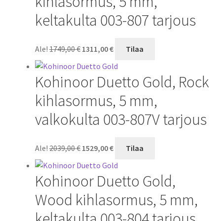
kihlasormus, 5 mm,
keltakulta 003-807 tarjous
Alkuperäinen
Nykyinen
Ale!
1749,00
€
1311,00
€
Tilaa
hinta
hinta
oli:
on:
Kohinoor Duetto Gold, Rock
1749,00 €.
1311,00 €.
kihlasormus, 5 mm,
valkokulta 003-807V tarjous
Alkuperäinen
Nykyinen
Ale!
2039,00
€
1529,00
€
Tilaa
hinta
hinta
oli:
on:
Kohinoor Duetto Gold,
2039,00 €.
1529,00 €.
Wood kihlasormus, 5 mm,
keltakulta 003-804 tarjous