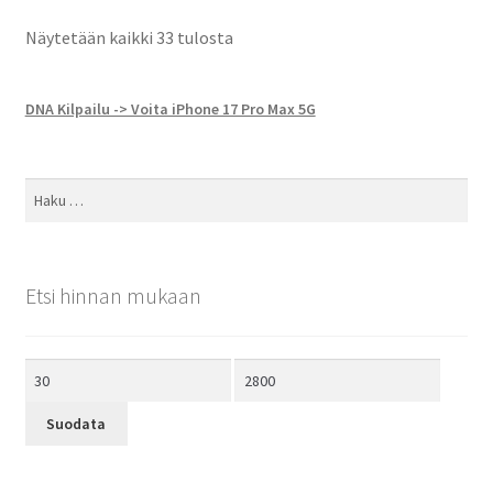
Näytetään kaikki 33 tulosta
DNA Kilpailu -> Voita iPhone 17 Pro Max 5G
Haku:
Etsi hinnan mukaan
Minimihinta
Maksimihinta
Suodata