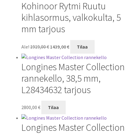
Kohinoor Rytmi Ruutu
1369,00 €.
1026,00 €.
kihlasormus, valkokulta, 5
mm tarjous
Alkuperäinen
Nykyinen
Ale!
1919,00
€
1439,00
€
Tilaa
hinta
hinta
oli:
on:
Longines Master Collection
1919,00 €.
1439,00 €.
rannekello, 38,5 mm,
L28434632 tarjous
2800,00
€
Tilaa
Longines Master Collection