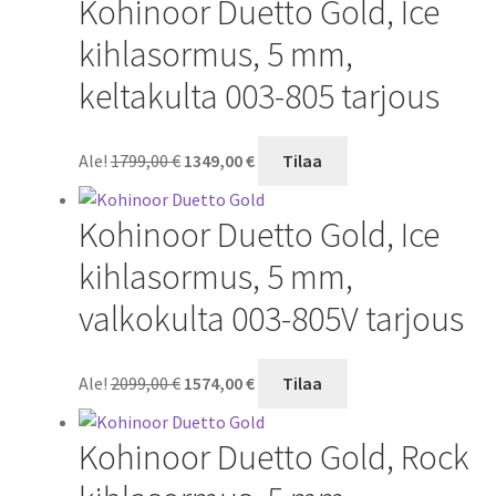
Kohinoor Duetto Gold, Ice
2089,00 €.
1566,00 €.
kihlasormus, 5 mm,
keltakulta 003-805 tarjous
Alkuperäinen
Nykyinen
Ale!
1799,00
€
1349,00
€
Tilaa
hinta
hinta
oli:
on:
Kohinoor Duetto Gold, Ice
1799,00 €.
1349,00 €.
kihlasormus, 5 mm,
valkokulta 003-805V tarjous
Alkuperäinen
Nykyinen
Ale!
2099,00
€
1574,00
€
Tilaa
hinta
hinta
oli:
on:
Kohinoor Duetto Gold, Rock
2099,00 €.
1574,00 €.