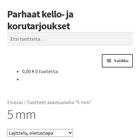
Parhaat kello- ja
Siirry
Siirry
Haku
navigointiin
sisältöön
korutarjoukset
Etsi:
Valikko
0,00
€
0 tuotetta
Etusivu
Parhaat tarjoukset
Etusivu
/
Tuotteet avainsanalla “5 mm”
5 mm