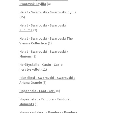
Swarovski Idyllia
(4)
Helat - Swarovski - Swarovski Idyllia
(15)
Helat - Swarovski - Swarovski
Sublima
(2)
Helat - Swarovski - Swarovski The
Vienna Collection
(1)
Helat - Swarovski - Swarovski x
Minions
(3)
Herätyskello - Casio - Casio
herätyskellot
(11)
Hiusklipsi - Swarovski - Swarovski x
Ariana Grande
(3)
Hopeahela - Laatukoru
(0)
Hopeahelat - Pandora - Pandora
Moments
(3)
Hopeakaulakoru - Pandora - Pandora