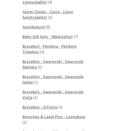
sormuskellot
(4)
Alarm Clocks - Casio - Casio
herätyskellot
(2)
Aurinkolasit
(6)
Baby Gift Sets - Ykköslahjat
(7)
Bracelest - Pandora - Pandora
Timeless
(2)
Bracelets - Swarovski - Swarovski
Dextera
(1)
Bracelets - Swarovski - Swarovski
Imber
(1)
Bracelets - Swarovski - Swarovski
Volta
(1)
Bracelets - Vittoria
(3)
Brooches & Lapel Pins - Laatukoru
(1)