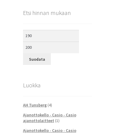
Etsi hinnan mukaan
Minimihinta
Maksimihinta
Suodata
Luokka
AH Tunsberg
(4)
Ajanottokello - Casio - Casio
ajanottolaitteet
(1)
Ajanottokello - Casio - Casio