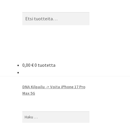
Etsi:
Haku
0,00
€
0 tuotetta
DNA Kilpailu -> Voita iPhone 17 Pro
Max 5G
Haku: