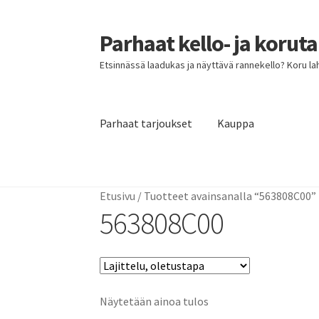
Parhaat kello- ja korut
Siirry
Siirry
navigointiin
sisältöön
Etsinnässä laadukas ja näyttävä rannekello? Koru lahja
Parhaat tarjoukset
Kauppa
Etusivu
Parhaat tarjoukset
Etusivu
/
Tuotteet avainsanalla “563808C00”
563808C00
Näytetään ainoa tulos