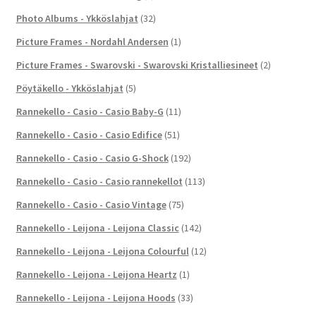
Photo Albums - Ykköslahjat
(32)
Picture Frames - Nordahl Andersen
(1)
Picture Frames - Swarovski - Swarovski Kristalliesineet
(2)
Pöytäkello - Ykköslahjat
(5)
Rannekello - Casio - Casio Baby-G
(11)
Rannekello - Casio - Casio Edifice
(51)
Rannekello - Casio - Casio G-Shock
(192)
Rannekello - Casio - Casio rannekellot
(113)
Rannekello - Casio - Casio Vintage
(75)
Rannekello - Leijona - Leijona Classic
(142)
Rannekello - Leijona - Leijona Colourful
(12)
Rannekello - Leijona - Leijona Heartz
(1)
Rannekello - Leijona - Leijona Hoods
(33)