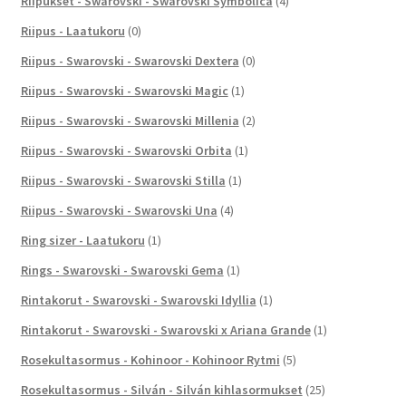
Riipukset - Swarovski - Swarovski Symbolica
(4)
Riipus - Laatukoru
(0)
Riipus - Swarovski - Swarovski Dextera
(0)
Riipus - Swarovski - Swarovski Magic
(1)
Riipus - Swarovski - Swarovski Millenia
(2)
Riipus - Swarovski - Swarovski Orbita
(1)
Riipus - Swarovski - Swarovski Stilla
(1)
Riipus - Swarovski - Swarovski Una
(4)
Ring sizer - Laatukoru
(1)
Rings - Swarovski - Swarovski Gema
(1)
Rintakorut - Swarovski - Swarovski Idyllia
(1)
Rintakorut - Swarovski - Swarovski x Ariana Grande
(1)
Rosekultasormus - Kohinoor - Kohinoor Rytmi
(5)
Rosekultasormus - Silván - Silván kihlasormukset
(25)