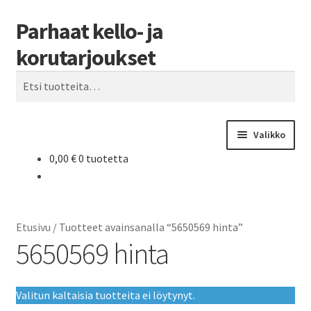
Parhaat kello- ja
Siirry
Siirry
Haku
navigointiin
sisältöön
korutarjoukset
Etsi:
Valikko
0,00
€
0 tuotetta
Etusivu
Parhaat tarjoukset
Etusivu
/
Tuotteet avainsanalla “5650569 hinta”
5650569 hinta
Valitun kaltaisia tuotteita ei löytynyt.