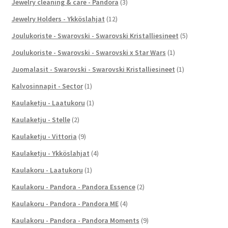
Jewelry cleaning & care - Pandora
(3)
Jewelry Holders - Ykköslahjat
(12)
Joulukoriste - Swarovski - Swarovski Kristalliesineet
(5)
Joulukoriste - Swarovski - Swarovski x Star Wars
(1)
Juomalasit - Swarovski - Swarovski Kristalliesineet
(1)
Kalvosinnapit - Sector
(1)
Kaulaketju - Laatukoru
(1)
Kaulaketju - Stelle
(2)
Kaulaketju - Vittoria
(9)
Kaulaketju - Ykköslahjat
(4)
Kaulakoru - Laatukoru
(1)
Kaulakoru - Pandora - Pandora Essence
(2)
Kaulakoru - Pandora - Pandora ME
(4)
Kaulakoru - Pandora - Pandora Moments
(9)