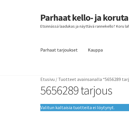
Parhaat kello- ja korut
Siirry
Siirry
navigointiin
sisältöön
Etsinnässä laadukas ja näyttävä rannekello? Koru lahja
Parhaat tarjoukset
Kauppa
Etusivu
Parhaat tarjoukset
Etusivu
/
Tuotteet avainsanalla “5656289 tar
5656289 tarjous
Valitun kaltaisia tuotteita ei löytynyt.