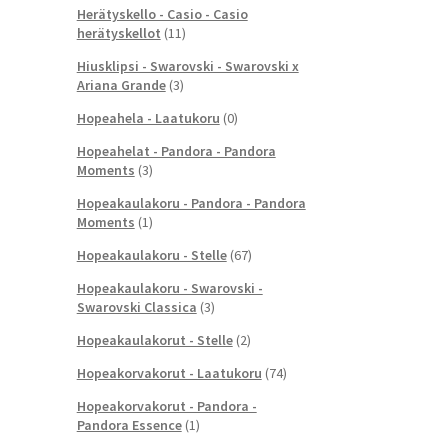
Herätyskello - Casio - Casio
herätyskellot
(11)
Hiusklipsi - Swarovski - Swarovski x
Ariana Grande
(3)
Hopeahela - Laatukoru
(0)
Hopeahelat - Pandora - Pandora
Moments
(3)
Hopeakaulakoru - Pandora - Pandora
Moments
(1)
Hopeakaulakoru - Stelle
(67)
Hopeakaulakoru - Swarovski -
Swarovski Classica
(3)
Hopeakaulakorut - Stelle
(2)
Hopeakorvakorut - Laatukoru
(74)
Hopeakorvakorut - Pandora -
Pandora Essence
(1)