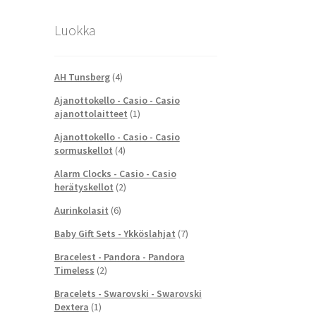
Luokka
AH Tunsberg
(4)
Ajanottokello - Casio - Casio
ajanottolaitteet
(1)
Ajanottokello - Casio - Casio
sormuskellot
(4)
Alarm Clocks - Casio - Casio
herätyskellot
(2)
Aurinkolasit
(6)
Baby Gift Sets - Ykköslahjat
(7)
Bracelest - Pandora - Pandora
Timeless
(2)
Bracelets - Swarovski - Swarovski
Dextera
(1)