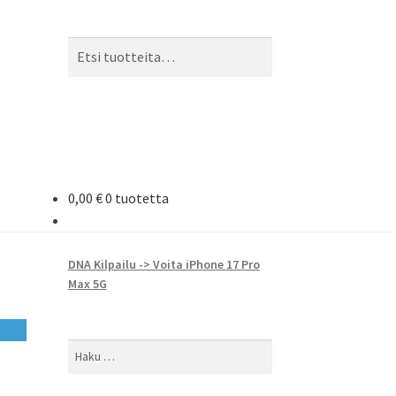
Etsi:
Haku
0,00
€
0 tuotetta
DNA Kilpailu -> Voita iPhone 17 Pro
Max 5G
Haku: