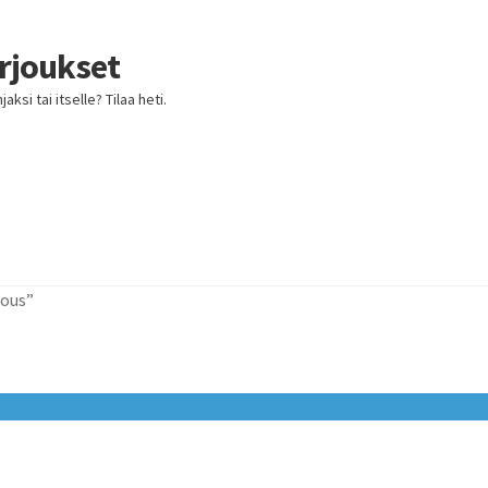
arjoukset
ksi tai itselle? Tilaa heti.
jous”