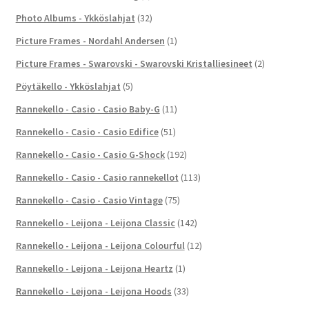
Photo Albums - Ykköslahjat
(32)
Picture Frames - Nordahl Andersen
(1)
Picture Frames - Swarovski - Swarovski Kristalliesineet
(2)
Pöytäkello - Ykköslahjat
(5)
Rannekello - Casio - Casio Baby-G
(11)
Rannekello - Casio - Casio Edifice
(51)
Rannekello - Casio - Casio G-Shock
(192)
Rannekello - Casio - Casio rannekellot
(113)
Rannekello - Casio - Casio Vintage
(75)
Rannekello - Leijona - Leijona Classic
(142)
Rannekello - Leijona - Leijona Colourful
(12)
Rannekello - Leijona - Leijona Heartz
(1)
Rannekello - Leijona - Leijona Hoods
(33)