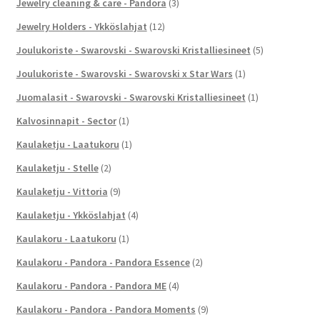
Jewelry cleaning & care - Pandora
(3)
Jewelry Holders - Ykköslahjat
(12)
Joulukoriste - Swarovski - Swarovski Kristalliesineet
(5)
Joulukoriste - Swarovski - Swarovski x Star Wars
(1)
Juomalasit - Swarovski - Swarovski Kristalliesineet
(1)
Kalvosinnapit - Sector
(1)
Kaulaketju - Laatukoru
(1)
Kaulaketju - Stelle
(2)
Kaulaketju - Vittoria
(9)
Kaulaketju - Ykköslahjat
(4)
Kaulakoru - Laatukoru
(1)
Kaulakoru - Pandora - Pandora Essence
(2)
Kaulakoru - Pandora - Pandora ME
(4)
Kaulakoru - Pandora - Pandora Moments
(9)