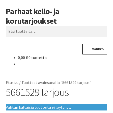
Parhaat kello- ja
Siirry
Siirry
Haku
navigointiin
sisältöön
korutarjoukset
Etsi:
Valikko
0,00
€
0 tuotetta
Etusivu
Parhaat tarjoukset
Etusivu
/
Tuotteet avainsanalla “5661529 tarjous”
5661529 tarjous
Valitun kaltaisia tuotteita ei löytynyt.