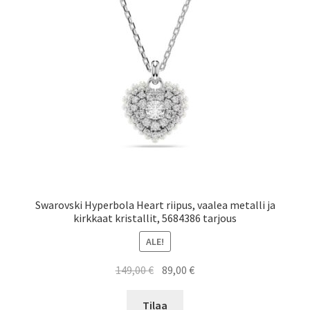
Swarovski Hyperbola Heart riipus, vaalea metalli ja
kirkkaat kristallit, 5684386 tarjous
ALE!
Alkuperäinen
Nykyinen
149,00
€
89,00
€
hinta
hinta
oli:
on:
Tilaa