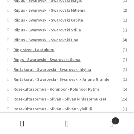
Riipus - Swarovski - Swarovski Magic
(1)
Riipus - Swarovski - Swarovski Millenia
(2)
Riipus - Swarovski - Swarovski Orbita
(1)
Riipus - Swarovski - Swarovski Stilla
(1)
Riipus - Swarovski - Swarovski Una
(4)
Ring sizer - Laatukoru
(1)
Rings - Swarovski - Swarovski Gema
(1)
Rintakorut - Swarovski - Swarovski Idyllia
(1)
Rintakorut - Swarovski - Swarovski x Ariana Grande
(1)
Rosekultasormus - Kohinoor - Kohinoor Rytmi
(5)
Rosekultasormus - Silván - Silván kihlasormukset
(25)
Rosekultasormus - Silván - Silván Syleilijä
(1)
Säästölipas - Nordahl Andersen
(3)
0
Etsi:
Haku
Säästölipas - Ykköslahjat
(37)