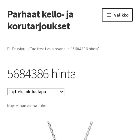
Parhaat kello- ja
Siirry
Siirry
Valikko
navigointiin
sisältöön
korutarjoukset
Etusivu
Etusivu
Tuotteet avainsanalla “5684386 hinta”
Parhaat tarjoukset
5684386 hinta
Näytetään ainoa tulos