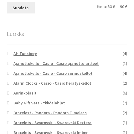
Min
Mak
Hinta:
80 €
—
90 €
Suodata
Luokka
AH Tunsberg
(4)
Ajanottokello - Casio - Casio ajanottolaitteet
(1)
Ajanottokello - Casio - Casio sormuskellot
(4)
Alarm Clocks - Casio - Casio herätyskellot
(2)
Aurinkolasit
(6)
Baby Gift Sets - Ykköslahjat
(7)
Bracelest - Pandora - Pandora Timeless
(2)
Bracelets - Swarovski - Swarovski Dextera
(1)
Bracelets - Swarovski - Swarovski Imber
(1)