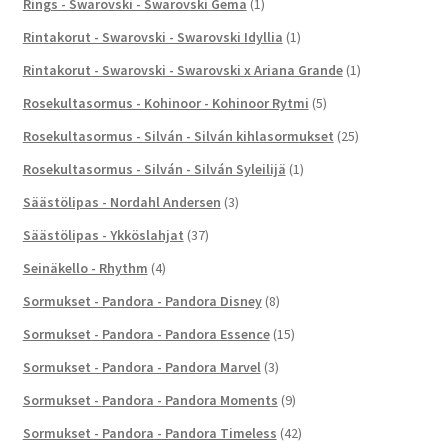
Rings - Swarovski - Swarovski Gema
(1)
Rintakorut - Swarovski - Swarovski Idyllia
(1)
Rintakorut - Swarovski - Swarovski x Ariana Grande
(1)
Rosekultasormus - Kohinoor - Kohinoor Rytmi
(5)
Rosekultasormus - Silván - Silván kihlasormukset
(25)
Rosekultasormus - Silván - Silván Syleilijä
(1)
Säästölipas - Nordahl Andersen
(3)
Säästölipas - Ykköslahjat
(37)
Seinäkello - Rhythm
(4)
Sormukset - Pandora - Pandora Disney
(8)
Sormukset - Pandora - Pandora Essence
(15)
Sormukset - Pandora - Pandora Marvel
(3)
Sormukset - Pandora - Pandora Moments
(9)
Sormukset - Pandora - Pandora Timeless
(42)