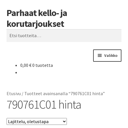
Parhaat kello- ja
Siirry
Siirry
Haku
navigointiin
sisältöön
korutarjoukset
Etsi:
Valikko
0,00
€
0 tuotetta
Etusivu
Parhaat tarjoukset
Etusivu
/
Tuotteet avainsanalla “790761C01 hinta”
790761C01 hinta