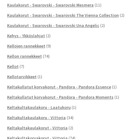
Kaulakorut - Swarovski - Swarovski Mesmera
(11)
Kaulakorut - Swarovski - Swarovski The Vienna Collection
(2)
Kaulakorut - Swarovski - Swarovski Una Angelic
(2)
Kehys - Ykköslahjat
(2)
Kellojen rannekkeet
(9)
Kellon rannekkeet
(74)
Kellot
(7)
Kellotarvikkeet
(1)
Keltakullatut korvakorut - Pandora - Pandora Essence
(1)
Keltakullatut korvakorut - Pandora - Pandora Moments
(1)
Keltakultakaulakoru - Laatukoru
(1)
Keltakultakaulakoru - Vittoria
(34)
Keltakultakaulakorut - Vittoria
(2)
Keltakultakorvakorut - Vittoria
(74)