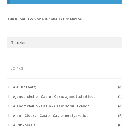
DNA Kilpailu -> Voita iPhone 17 Pro Max 5G
Haku:
Luokka
AH Tunsberg
(4)
Ajanottokello - Casio - Casio ajanottolaitteet
(1)
Ajanottokello - Casio - Casio sormuskellot
(4)
Alarm Clocks - Casio - Casio herätyskellot
(2)
Aurinkolasit
(6)