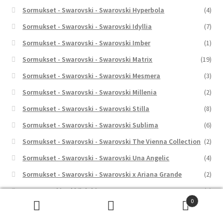
Sormukset - Swarovski - Swarovski Hyperbola
(4)
Sormukset - Swarovski - Swarovski Idyllia
(7)
Sormukset - Swarovski - Swarovski Imber
(1)
Sormukset - Swarovski - Swarovski Matrix
(19)
Sormukset - Swarovski - Swarovski Mesmera
(3)
Sormukset - Swarovski - Swarovski Millenia
(2)
Sormukset - Swarovski - Swarovski Stilla
(8)
Sormukset - Swarovski - Swarovski Sublima
(6)
Sormukset - Swarovski - Swarovski The Vienna Collection
(2)
Sormukset - Swarovski - Swarovski Una Angelic
(4)
Sormukset - Swarovski - Swarovski x Ariana Grande
(2)
Sormusrenki - Ykköslahjat
(4)
0
Spoons - Laatukoru
(1)
Etsi:
Haku