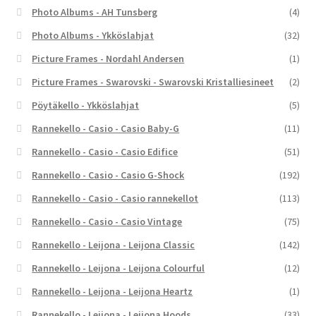
Photo Albums - AH Tunsberg
(4)
Photo Albums - Ykköslahjat
(32)
Picture Frames - Nordahl Andersen
(1)
Picture Frames - Swarovski - Swarovski Kristalliesineet
(2)
Pöytäkello - Ykköslahjat
(5)
Rannekello - Casio - Casio Baby-G
(11)
Rannekello - Casio - Casio Edifice
(51)
Rannekello - Casio - Casio G-Shock
(192)
Rannekello - Casio - Casio rannekellot
(113)
Rannekello - Casio - Casio Vintage
(75)
Rannekello - Leijona - Leijona Classic
(142)
Rannekello - Leijona - Leijona Colourful
(12)
Rannekello - Leijona - Leijona Heartz
(1)
Rannekello - Leijona - Leijona Hoods
(33)