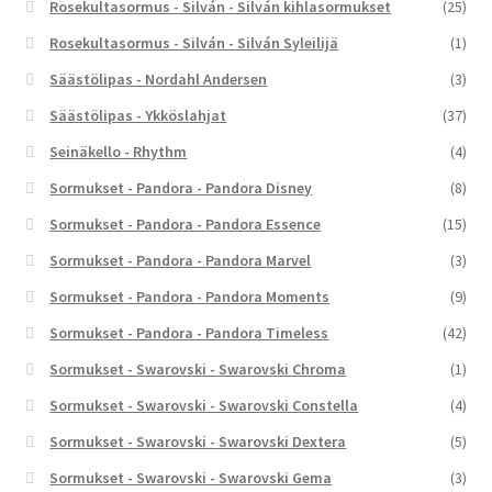
Rosekultasormus - Silván - Silván kihlasormukset
(25)
Rosekultasormus - Silván - Silván Syleilijä
(1)
Säästölipas - Nordahl Andersen
(3)
Säästölipas - Ykköslahjat
(37)
Seinäkello - Rhythm
(4)
Sormukset - Pandora - Pandora Disney
(8)
Sormukset - Pandora - Pandora Essence
(15)
Sormukset - Pandora - Pandora Marvel
(3)
Sormukset - Pandora - Pandora Moments
(9)
Sormukset - Pandora - Pandora Timeless
(42)
Sormukset - Swarovski - Swarovski Chroma
(1)
Sormukset - Swarovski - Swarovski Constella
(4)
Sormukset - Swarovski - Swarovski Dextera
(5)
Sormukset - Swarovski - Swarovski Gema
(3)