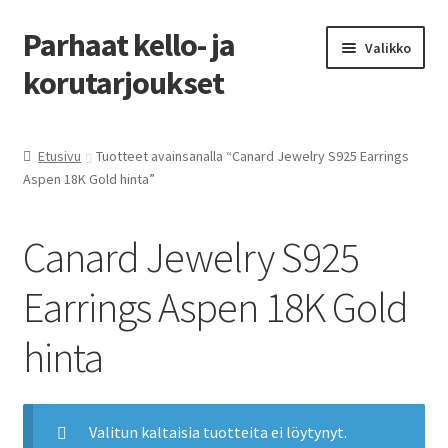
Parhaat kello- ja
Siirry
Siirry
Valikko
navigointiin
sisältöön
korutarjoukset
Etusivu
Etusivu
Tuotteet avainsanalla “Canard Jewelry S925 Earrings
Aspen 18K Gold hinta”
Parhaat tarjoukset
Canard Jewelry S925
Earrings Aspen 18K Gold
hinta
Valitun kaltaisia tuotteita ei löytynyt.