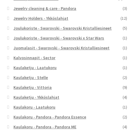
Jewelry cleaning & care - Pandora
(3)
Jewelry Holders - Ykköslahjat
(12)
Joulukoriste - Swarovski - Swarovski Kristalliesineet
(5)
Joulukoriste - Swarovski - Swarovski x Star Wars
(1)
Juomalasit - Swarovski - Swarovski Kristalliesineet
(1)
Kalvosinnapit - Sector
(1)
Kaulaketju - Laatukoru
(1)
Kaulaketju - Stelle
(2)
Kaulaketju - Vittoria
(9)
Kaulaketju - Ykköslahjat
(4)
Kaulakoru - Laatukoru
(1)
Kaulakoru - Pandora - Pandora Essence
(2)
Kaulakoru - Pandora - Pandora ME
(4)