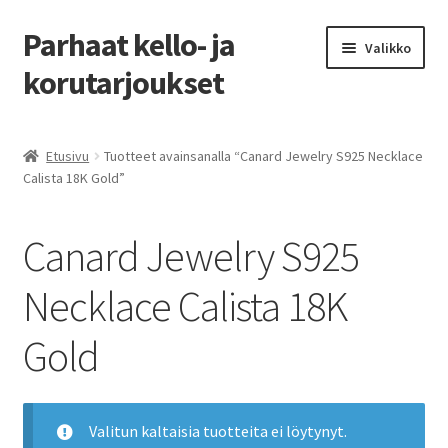
Parhaat kello- ja
Siirry
Siirry
Valikko
navigointiin
sisältöön
korutarjoukset
Etusivu
Etusivu
Tuotteet avainsanalla “Canard Jewelry S925 Necklace
Calista 18K Gold”
Parhaat tarjoukset
Canard Jewelry S925
Necklace Calista 18K
Gold
Valitun kaltaisia tuotteita ei löytynyt.