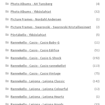
Photo Albums - AH Tunsberg
(4)
Photo Albums - Ykköslahjat
(32)
Picture Frames - Nordahl Andersen
(1)
Picture Frames - Swarovski - Swarovski Kristalliesineet
(2)
Pöytäkello - Ykköslahjat
(5)
Rannekello - Casio - Casio Baby-G
(11)
Rannekello - Casio - Casio Edifice
(51)
Rannekello - Casio - Casio G-Shock
(192)
Rannekello - Casio - Casio rannekellot
(113)
Rannekello - Casio - Casio Vintage
(75)
Rannekello - Leijona - Leijona Classic
(142)
Rannekello - Leijona - Leijona Colourful
(12)
Rannekello - Leijona - Leijona Heartz
(1)
Rannekello - Leijona - Leijona Hoods
(33)