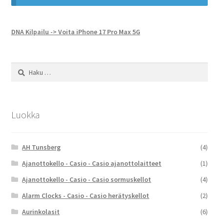
DNA Kilpailu -> Voita iPhone 17 Pro Max 5G
Haku:
Luokka
AH Tunsberg
(4)
Ajanottokello - Casio - Casio ajanottolaitteet
(1)
Ajanottokello - Casio - Casio sormuskellot
(4)
Alarm Clocks - Casio - Casio herätyskellot
(2)
Aurinkolasit
(6)