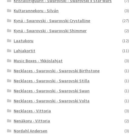
Kristallifiguurit - Swarovski - Swarovski x Star Wars
(7)
Kultarannekoru - Silván
(3)
Kynä - Swarovski - Swarovski Crystalline
(27)
Kynä - Swarovski - Swarovski Shimmer
(2)
Laatukoru
(12)
Lahjakortit
(11)
Music Boxes - Ykköslahjat
(3)
Necklaces - Swarovski - Swarovski Birthstone
(1)
Necklaces - Swarovski - Swarovski Stilla
(1)
Necklaces - Swarovski - Swarovski Swan
(1)
Necklaces - Swarovski - Swarovski Volta
(1)
Necklaces - Vittoria
(3)
Nenäkoru - Vittoria
(2)
Nordahl Andersen
(3)