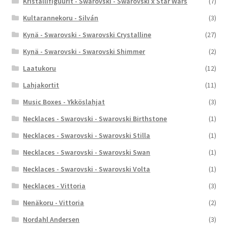
Kristallifiguurit - Swarovski - Swarovski x Star Wars
(7)
Kultarannekoru - Silván
(3)
Kynä - Swarovski - Swarovski Crystalline
(27)
Kynä - Swarovski - Swarovski Shimmer
(2)
Laatukoru
(12)
Lahjakortit
(11)
Music Boxes - Ykköslahjat
(3)
Necklaces - Swarovski - Swarovski Birthstone
(1)
Necklaces - Swarovski - Swarovski Stilla
(1)
Necklaces - Swarovski - Swarovski Swan
(1)
Necklaces - Swarovski - Swarovski Volta
(1)
Necklaces - Vittoria
(3)
Nenäkoru - Vittoria
(2)
Nordahl Andersen
(3)