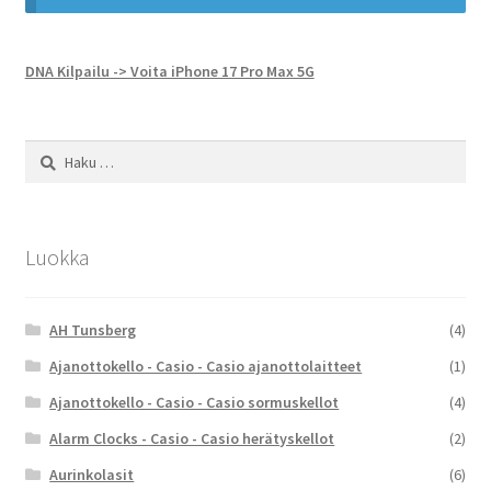
DNA Kilpailu -> Voita iPhone 17 Pro Max 5G
Haku:
Luokka
AH Tunsberg
(4)
Ajanottokello - Casio - Casio ajanottolaitteet
(1)
Ajanottokello - Casio - Casio sormuskellot
(4)
Alarm Clocks - Casio - Casio herätyskellot
(2)
Aurinkolasit
(6)