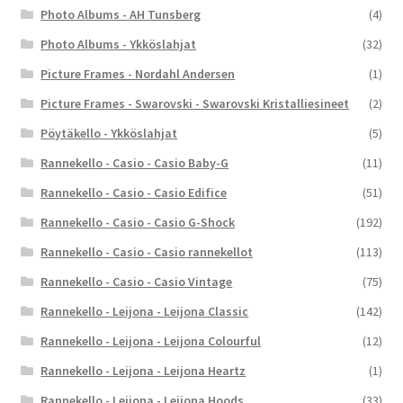
Photo Albums - AH Tunsberg
(4)
Photo Albums - Ykköslahjat
(32)
Picture Frames - Nordahl Andersen
(1)
Picture Frames - Swarovski - Swarovski Kristalliesineet
(2)
Pöytäkello - Ykköslahjat
(5)
Rannekello - Casio - Casio Baby-G
(11)
Rannekello - Casio - Casio Edifice
(51)
Rannekello - Casio - Casio G-Shock
(192)
Rannekello - Casio - Casio rannekellot
(113)
Rannekello - Casio - Casio Vintage
(75)
Rannekello - Leijona - Leijona Classic
(142)
Rannekello - Leijona - Leijona Colourful
(12)
Rannekello - Leijona - Leijona Heartz
(1)
Rannekello - Leijona - Leijona Hoods
(33)