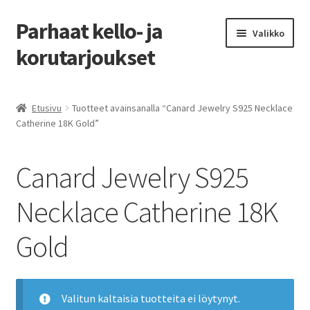
Parhaat kello- ja
Siirry
Siirry
Valikko
navigointiin
sisältöön
korutarjoukset
Etusivu
Etusivu
Tuotteet avainsanalla “Canard Jewelry S925 Necklace
Catherine 18K Gold”
Parhaat tarjoukset
Canard Jewelry S925
Necklace Catherine 18K
Gold
Valitun kaltaisia tuotteita ei löytynyt.