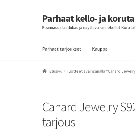
Parhaat kello- ja korut
Siirry
Siirry
navigointiin
sisältöön
Etsinnässä laadukas ja näyttävä rannekello? Koru lahja
Parhaat tarjoukset
Kauppa
Etusivu
Parhaat tarjoukset
Etusivu
Tuotteet avainsanalla “Canard Jewelr
Canard Jewelry S9
tarjous