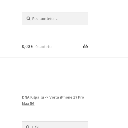
Etsi:
Haku
0,00
€
0 tuotetta
d
DNA Kilpailu -> Voita iPhone 17 Pro
Max 5G
Haku: