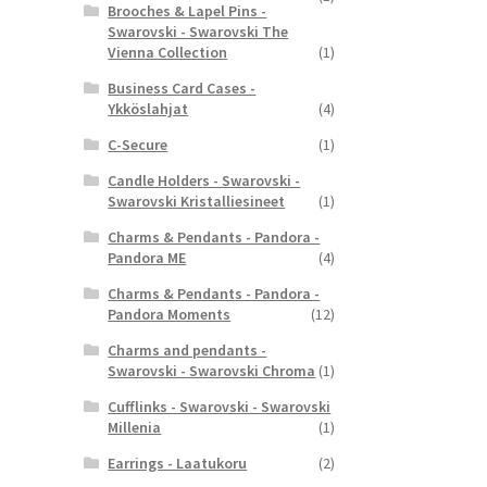
Brooches & Lapel Pins -
Swarovski - Swarovski The
Vienna Collection
(1)
Business Card Cases -
Ykköslahjat
(4)
C-Secure
(1)
Candle Holders - Swarovski -
Swarovski Kristalliesineet
(1)
Charms & Pendants - Pandora -
Pandora ME
(4)
Charms & Pendants - Pandora -
Pandora Moments
(12)
Charms and pendants -
Swarovski - Swarovski Chroma
(1)
Cufflinks - Swarovski - Swarovski
Millenia
(1)
Earrings - Laatukoru
(2)