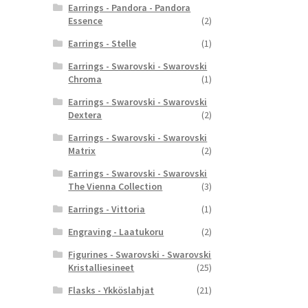
Earrings - Pandora - Pandora
Essence
(2)
Earrings - Stelle
(1)
Earrings - Swarovski - Swarovski
Chroma
(1)
Earrings - Swarovski - Swarovski
Dextera
(2)
Earrings - Swarovski - Swarovski
Matrix
(2)
Earrings - Swarovski - Swarovski
The Vienna Collection
(3)
Earrings - Vittoria
(1)
Engraving - Laatukoru
(2)
Figurines - Swarovski - Swarovski
Kristalliesineet
(25)
Flasks - Ykköslahjat
(21)