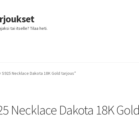
arjoukset
ksi tai itselle? Tilaa heti.
y S925 Necklace Dakota 18K Gold tarjous”
25 Necklace Dakota 18K Gol