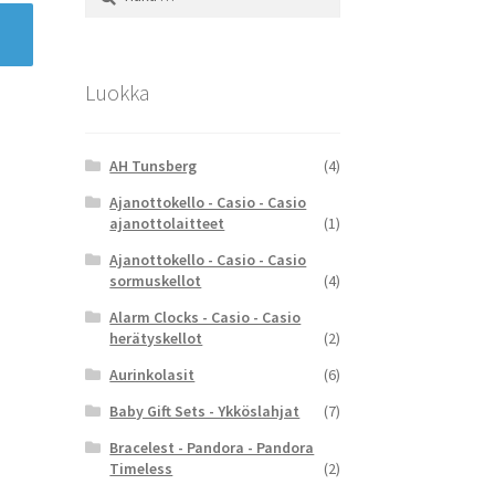
Luokka
AH Tunsberg
(4)
Ajanottokello - Casio - Casio
ajanottolaitteet
(1)
Ajanottokello - Casio - Casio
sormuskellot
(4)
Alarm Clocks - Casio - Casio
herätyskellot
(2)
Aurinkolasit
(6)
Baby Gift Sets - Ykköslahjat
(7)
Bracelest - Pandora - Pandora
Timeless
(2)