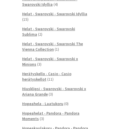
Swarovski Idyllia
(4)
Helat - Swarovski - Swarovski Idyllia
(15)
Helat - Swarovski - Swarovski
Sublima
(2)
Helat - Swarovski - Swarovski The
Vienna Collection
(1)
Helat - Swarovski - Swarovski x
Minions
(3)
Herätyskello - Casio - Casio
herätyskellot
(11)
Hiusklipsi - Swarovski - Swarovski x
Ariana Grande
(3)
Hopeahela - Laatukoru
(0)
Hopeahelat - Pandora - Pandora
Moments
(3)
Hopeakaulakoru - Pandora - Pandora