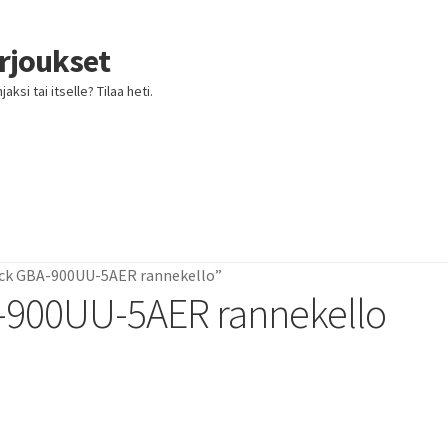
arjoukset
ksi tai itselle? Tilaa heti.
ock GBA-900UU-5AER rannekello”
-900UU-5AER rannekello