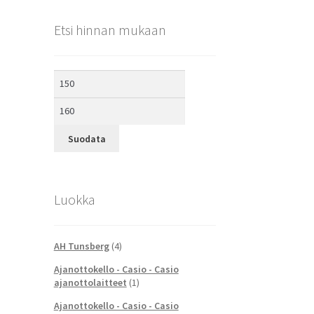
Etsi hinnan mukaan
Minimihinta
Maksimihinta
Suodata
Luokka
AH Tunsberg
(4)
Ajanottokello - Casio - Casio
ajanottolaitteet
(1)
Ajanottokello - Casio - Casio