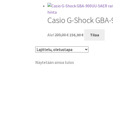
Casio G-Shock GBA-
Alkuperäinen
Nykyinen
Ale!
209,00
€
156,00
€
Tilaa
hinta
hinta
oli:
on:
209,00 €.
156,00 €.
Näytetään ainoa tulos