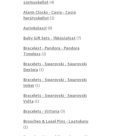
sormuskellot
(4)
Alarm Clocks - Casio - Casio
herätyskellot
(2)
Aurinkolasit
(6)
Baby Gift Sets - Ykköslahjat
(7)
Bracelest - Pandora - Pandora
Timeless
(2)
Bracelets - Swarovski - Swarovski
Dextera
(1)
Bracelets - Swarovski - Swarovski
Imber
(1)
Bracelets - Swarovski - Swarovski
Volta
(1)
Bracelets - Vittoria
(3)
Brooches & Lapel Pins - Laatukoru
(1)