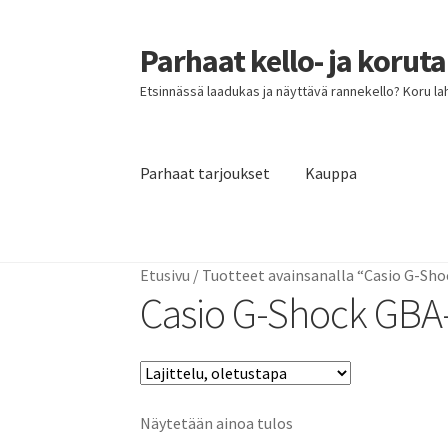
Parhaat kello- ja korut
Siirry
Siirry
navigointiin
sisältöön
Etsinnässä laadukas ja näyttävä rannekello? Koru lahja
Parhaat tarjoukset
Kauppa
Etusivu
Parhaat tarjoukset
Etusivu
/
Tuotteet avainsanalla “Casio G-Sh
Casio G-Shock GBA
Näytetään ainoa tulos