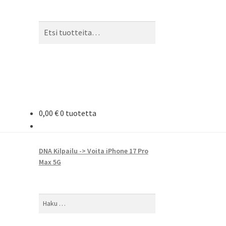
Etsi:
Haku
0,00
€
0 tuotetta
DNA Kilpailu -> Voita iPhone 17 Pro
Max 5G
Haku: