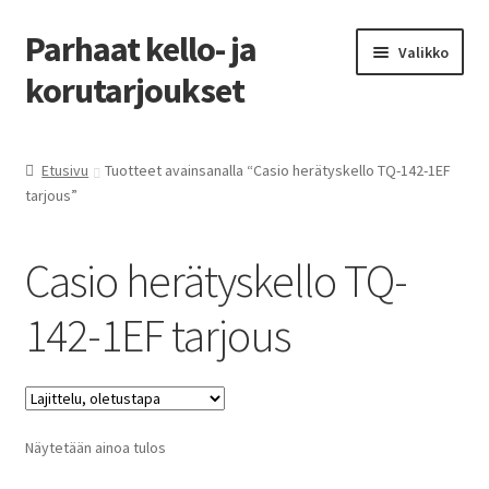
Parhaat kello- ja
Siirry
Siirry
Valikko
navigointiin
sisältöön
korutarjoukset
Etusivu
Etusivu
Tuotteet avainsanalla “Casio herätyskello TQ-142-1EF
tarjous”
Parhaat tarjoukset
Casio herätyskello TQ-
142-1EF tarjous
Näytetään ainoa tulos