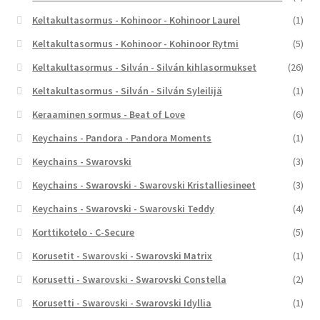
Keltakultasormus - Kohinoor - Kohinoor Laurel
(1)
Keltakultasormus - Kohinoor - Kohinoor Rytmi
(5)
Keltakultasormus - Silván - Silván kihlasormukset
(26)
Keltakultasormus - Silván - Silván Syleilijä
(1)
Keraaminen sormus - Beat of Love
(6)
Keychains - Pandora - Pandora Moments
(1)
Keychains - Swarovski
(3)
Keychains - Swarovski - Swarovski Kristalliesineet
(3)
Keychains - Swarovski - Swarovski Teddy
(4)
Korttikotelo - C-Secure
(5)
Korusetit - Swarovski - Swarovski Matrix
(1)
Korusetti - Swarovski - Swarovski Constella
(2)
Korusetti - Swarovski - Swarovski Idyllia
(1)