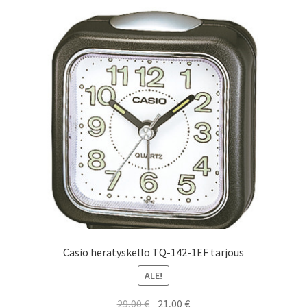
Casio herätyskello TQ-142-1EF tarjous
ALE!
Alkuperäinen
Nykyinen
29,00
€
21,00
€