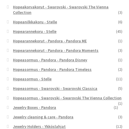
Hopeakorvakorut - Swarovski - Swarovski The Vienna
Collection
(3)
Hopeanilkkakoru - Stelle
(6)
Hopearannekoru - Stelle
(45)
Hopearannekorut - Pandora - Pandora ME
(1)
Hopearannekorut - Pandora - Pandora Moments
(3)
Hopeasormus - Pandora - Pandora Disney
(1)
Hopeasormus - Pandora - Pandora Timeless
(2)
Hopeasormus - Stelle
(11)
Hopeasormus - Swarovski - Swarovski Classica
(5)
Hopeasormus - Swarovski - Swarovski The Vienna Collection
(1)
Jewelry Boxes - Pandora
(1)
Jewelry cleaning & care - Pandora
(3)
Jewelry Holders - Ykköslahjat
(12)