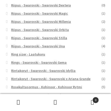
Riipus - Swarovski - Swarovski Dextera
(0)
Riipus - Swarovski - Swarovski Magic
(1)
Riipus - Swarovski - Swarovski Millenia
(2)
Riipus - Swarovski - Swarovski Orbita
(1)
Riipus - Swarovski - Swarovski Stilla
(1)
Riipus - Swarovski - Swarovski Una
(4)
Ring sizer - Laatukoru
(1)
Rings - Swarovski - Swarovski Gema
(1)
Rintakorut - Swarovski - Swarovski Idyllia
(1)
Rintakorut - Swarovski - Swarovski x Ariana Grande
(1)
Rosekultasormus - Kohinoor - Kohinoor Rytmi
(5)
Rosekultasormus - Silván - Silván kihlasormukset
(25)
0
Rosekultasormus - Silván - Silván Syleilijä
(1)
Etsi:
Haku