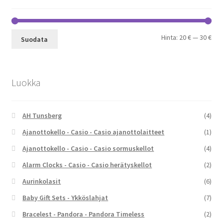
Min
Mak
Hinta:
20 €
—
30 €
Suodata
Luokka
AH Tunsberg
(4)
Ajanottokello - Casio - Casio ajanottolaitteet
(1)
Ajanottokello - Casio - Casio sormuskellot
(4)
Alarm Clocks - Casio - Casio herätyskellot
(2)
Aurinkolasit
(6)
Baby Gift Sets - Ykköslahjat
(7)
Bracelest - Pandora - Pandora Timeless
(2)