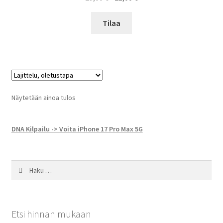
hinta
hinta
oli:
on:
Tilaa
29,00 €.
21,00 €.
Näytetään ainoa tulos
DNA Kilpailu -> Voita iPhone 17 Pro Max 5G
Haku:
Etsi hinnan mukaan