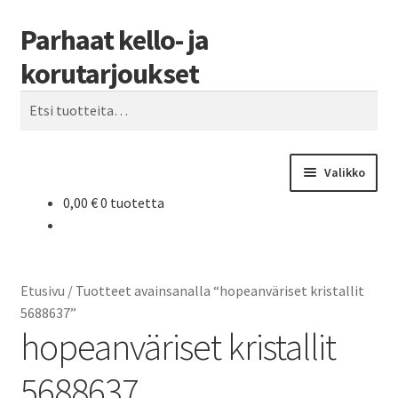
Parhaat kello- ja
Siirry
Siirry
Haku
navigointiin
sisältöön
korutarjoukset
Etsi:
Valikko
0,00
€
0 tuotetta
Etusivu
Parhaat tarjoukset
Etusivu
/
Tuotteet avainsanalla “hopeanväriset kristallit
5688637”
hopeanväriset kristallit
5688637