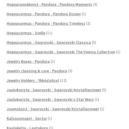
Hopearannekorut - Pandora - Pandora Moments
(3)
Hopeasormus - Pandora - Pandora Disney
(1)
Hopeasormus - Pandora - Pandora Timeless
(2)
Hopeasormus - Stelle
(11)
Hopeasormus - Swarovski - Swarovski Classica
(5)
Hopeasormus - Swarovski - Swarovski The Vienna Collection
(1)
Jewelry Boxes - Pandora
(1)
Jewelry cleaning & care - Pandora
(3)
Jewelry Holders - Ykköslahjat
(12)
Joulukoriste - Swarovski - Swarovski Kristalliesineet
(5)
Joulukoriste - Swarovski - Swarovski x Star Wars
(1)
Juomalasit - Swarovski - Swarovski Kristalliesineet
(1)
Kalvosinnapit - Sector
(1)
Kaulaketju - Laatukoru
(1)