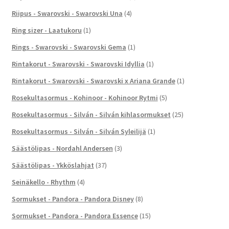
Riipus - Swarovski - Swarovski Una
(4)
Ring sizer - Laatukoru
(1)
Rings - Swarovski - Swarovski Gema
(1)
Rintakorut - Swarovski - Swarovski Idyllia
(1)
Rintakorut - Swarovski - Swarovski x Ariana Grande
(1)
Rosekultasormus - Kohinoor - Kohinoor Rytmi
(5)
Rosekultasormus - Silván - Silván kihlasormukset
(25)
Rosekultasormus - Silván - Silván Syleilijä
(1)
Säästölipas - Nordahl Andersen
(3)
Säästölipas - Ykköslahjat
(37)
Seinäkello - Rhythm
(4)
Sormukset - Pandora - Pandora Disney
(8)
Sormukset - Pandora - Pandora Essence
(15)