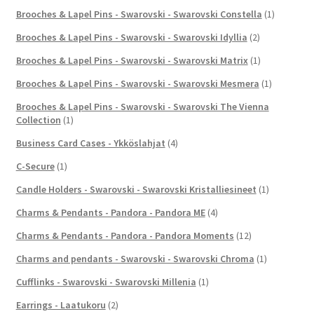
Brooches & Lapel Pins - Swarovski - Swarovski Constella
(1)
Brooches & Lapel Pins - Swarovski - Swarovski Idyllia
(2)
Brooches & Lapel Pins - Swarovski - Swarovski Matrix
(1)
Brooches & Lapel Pins - Swarovski - Swarovski Mesmera
(1)
Brooches & Lapel Pins - Swarovski - Swarovski The Vienna
Collection
(1)
Business Card Cases - Ykköslahjat
(4)
C-Secure
(1)
Candle Holders - Swarovski - Swarovski Kristalliesineet
(1)
Charms & Pendants - Pandora - Pandora ME
(4)
Charms & Pendants - Pandora - Pandora Moments
(12)
Charms and pendants - Swarovski - Swarovski Chroma
(1)
Cufflinks - Swarovski - Swarovski Millenia
(1)
Earrings - Laatukoru
(2)