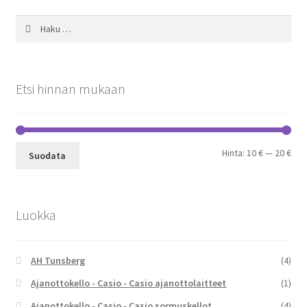
Haku:
Etsi hinnan mukaan
Min
Mak
Hinta:
10 €
—
20 €
Suodata
Luokka
AH Tunsberg
(4)
Ajanottokello - Casio - Casio ajanottolaitteet
(1)
Ajanottokello - Casio - Casio sormuskellot
(4)