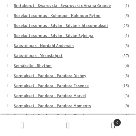
Rintakorut - Swarovski - Swarovski x Ariana Grande
(1)
Rosekultasormus - Kohinoor - Kohinoor Rytmi
(5)
Rosekultasormus - Silván - Silván kihlasormukset
(25)
Rosekultasormus - Silván - Silván Syleilijä
(1)
Säästölipas - Nordahl Andersen
(3)
Säästölipas - Ykköslahjat
(37)
Seinäkello - Rhythm
(4)
Sormukset - Pandora - Pandora Disney
(8)
Sormukset - Pandora - Pandora Essence
(15)
Sormukset - Pandora - Pandora Marvel
(3)
Sormukset - Pandora - Pandora Moments
(9)
Sormukset - Pandora - Pandora Timeless
(42)
0
Sormukset - Swarovski - Swarovski Chroma
(1)
Etsi:
Haku
Sormukset - Swarovski - Swarovski Constella
(4)