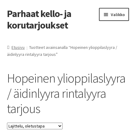
Parhaat kello- ja
Siirry
Siirry
Valikko
navigointiin
sisältöön
korutarjoukset
Etusivu
Etusivu
Tuotteet avainsanalla “Hopeinen ylioppilaslyyra /
äidinlyyra rintalyyra tarjous”
Parhaat tarjoukset
Hopeinen ylioppilaslyyra
/ äidinlyyra rintalyyra
tarjous