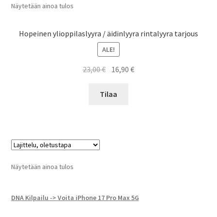
Näytetään ainoa tulos
Hopeinen ylioppilaslyyra / äidinlyyra rintalyyra tarjous
ALE!
Alkuperäinen
Nykyinen
23,00
€
16,90
€
hinta
hinta
oli:
on:
Tilaa
23,00 €.
16,90 €.
Näytetään ainoa tulos
DNA Kilpailu -> Voita iPhone 17 Pro Max 5G