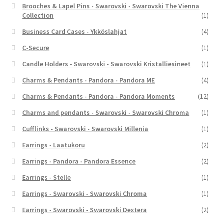
Brooches & Lapel Pins - Swarovski - Swarovski The Vienna
Collection
(1)
Business Card Cases - Ykköslahjat
(4)
C-Secure
(1)
Candle Holders - Swarovski - Swarovski Kristalliesineet
(1)
Charms & Pendants - Pandora - Pandora ME
(4)
Charms & Pendants - Pandora - Pandora Moments
(12)
Charms and pendants - Swarovski - Swarovski Chroma
(1)
Cufflinks - Swarovski - Swarovski Millenia
(1)
Earrings - Laatukoru
(2)
Earrings - Pandora - Pandora Essence
(2)
Earrings - Stelle
(1)
Earrings - Swarovski - Swarovski Chroma
(1)
Earrings - Swarovski - Swarovski Dextera
(2)