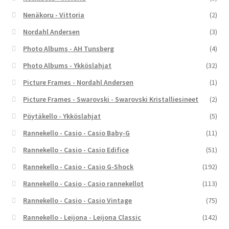
Nenäkoru - Vittoria
(2)
Nordahl Andersen
(3)
Photo Albums - AH Tunsberg
(4)
Photo Albums - Ykköslahjat
(32)
Picture Frames - Nordahl Andersen
(1)
Picture Frames - Swarovski - Swarovski Kristalliesineet
(2)
Pöytäkello - Ykköslahjat
(5)
Rannekello - Casio - Casio Baby-G
(11)
Rannekello - Casio - Casio Edifice
(51)
Rannekello - Casio - Casio G-Shock
(192)
Rannekello - Casio - Casio rannekellot
(113)
Rannekello - Casio - Casio Vintage
(75)
Rannekello - Leijona - Leijona Classic
(142)