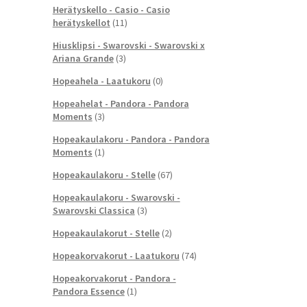
Herätyskello - Casio - Casio
herätyskellot
(11)
Hiusklipsi - Swarovski - Swarovski x
Ariana Grande
(3)
Hopeahela - Laatukoru
(0)
Hopeahelat - Pandora - Pandora
Moments
(3)
Hopeakaulakoru - Pandora - Pandora
Moments
(1)
Hopeakaulakoru - Stelle
(67)
Hopeakaulakoru - Swarovski -
Swarovski Classica
(3)
Hopeakaulakorut - Stelle
(2)
Hopeakorvakorut - Laatukoru
(74)
Hopeakorvakorut - Pandora -
Pandora Essence
(1)