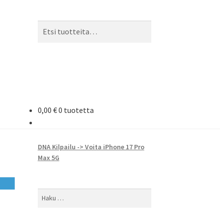
Etsi:
Haku
0,00
€
0 tuotetta
DNA Kilpailu -> Voita iPhone 17 Pro
Max 5G
Haku: