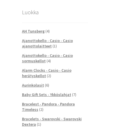
Luokka
AH Tunsberg
(4)
Ajanottokello - Casio - Casio
ajanottolaitteet
(1)
Ajanottokello - Casio - Casio
sormuskellot
(4)
Alarm Clocks - Casio - Casio
herätyskellot
(2)
Aurinkolasit
(6)
Baby Gift Sets - Ykköslahjat
(7)
Bracelest - Pandora - Pandora
Timeless
(2)
Bracelets - Swarovski - Swarovski
Dextera
(1)