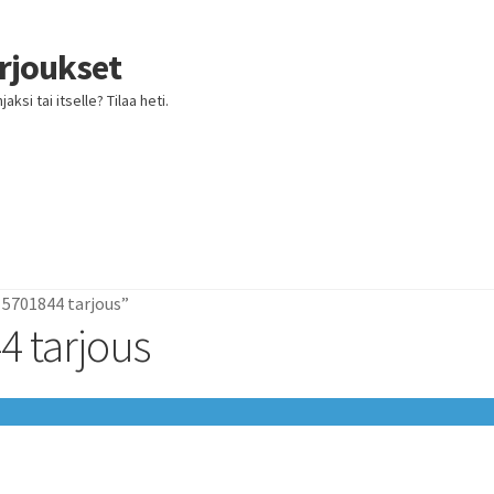
arjoukset
ksi tai itselle? Tilaa heti.
 5701844 tarjous”
4 tarjous