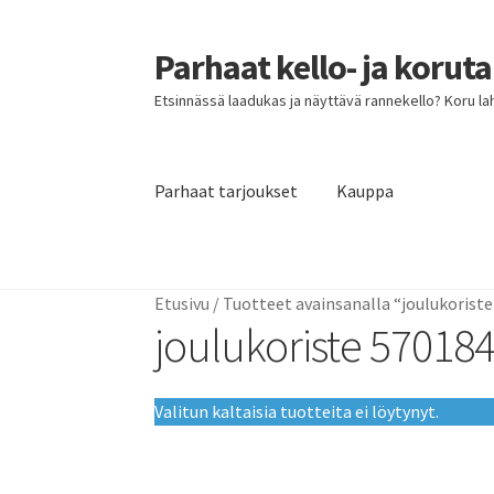
Parhaat kello- ja korut
Siirry
Siirry
navigointiin
sisältöön
Etsinnässä laadukas ja näyttävä rannekello? Koru lahja
Parhaat tarjoukset
Kauppa
Etusivu
Parhaat tarjoukset
Etusivu
/
Tuotteet avainsanalla “joulukoriste
joulukoriste 570184
Valitun kaltaisia tuotteita ei löytynyt.