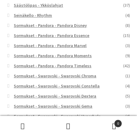
Säästölipas - Ykköslahjat
(37)
Seinäkello - Rhythm
(4)
Sormukset - Pandora - Pandora Disney
(8)
Sormukset - Pandora - Pandora Essence
(15)
Sormukset - Pandora - Pandora Marvel
(3)
Sormukset - Pandora - Pandora Moments
(9)
Sormukset - Pandora - Pandora Timeless
(42)
Sormukset - Swarovski - Swarovski Chroma
(1)
Sormukset - Swarovski - Swarovski Constella
(4)
Sormukset - Swarovski - Swarovski Dextera
(5)
Sormukset - Swarovski - Swarovski Gema
(3)
Sormukset - Swarovski - Swarovski Hyperbola
(4)
0
Sormukset - Swarovski - Swarovski Idyllia
(7)
Etsi:
Haku
Sormukset - Swarovski - Swarovski Imber
(1)