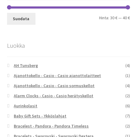
Min
Mak
Hinta:
30 €
—
40 €
Suodata
Luokka
AH Tunsberg
(4)
Ajanottokello - Casio - Casio ajanottolaitteet
(1)
Ajanottokello - Casio - Casio sormuskellot
(4)
Alarm Clocks - Casio - Casio herätyskellot
(2)
Aurinkolasit
(6)
Baby Gift Sets - Ykköslahjat
(7)
Bracelest - Pandora - Pandora Timeless
(2)
Bracelets - Swarovski - Swarovski Dextera
(1)