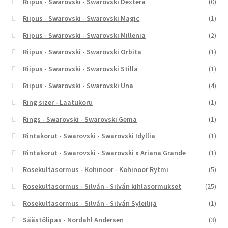
Riipus - Swarovski - Swarovski Dextera
(0)
Riipus - Swarovski - Swarovski Magic
(1)
Riipus - Swarovski - Swarovski Millenia
(2)
Riipus - Swarovski - Swarovski Orbita
(1)
Riipus - Swarovski - Swarovski Stilla
(1)
Riipus - Swarovski - Swarovski Una
(4)
Ring sizer - Laatukoru
(1)
Rings - Swarovski - Swarovski Gema
(1)
Rintakorut - Swarovski - Swarovski Idyllia
(1)
Rintakorut - Swarovski - Swarovski x Ariana Grande
(1)
Rosekultasormus - Kohinoor - Kohinoor Rytmi
(5)
Rosekultasormus - Silván - Silván kihlasormukset
(25)
Rosekultasormus - Silván - Silván Syleilijä
(1)
Säästölipas - Nordahl Andersen
(3)