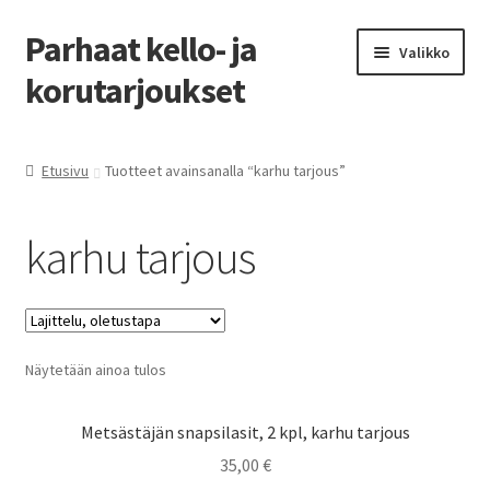
Parhaat kello- ja
Siirry
Siirry
Valikko
navigointiin
sisältöön
korutarjoukset
Etusivu
Etusivu
Tuotteet avainsanalla “karhu tarjous”
Parhaat tarjoukset
karhu tarjous
Näytetään ainoa tulos
Metsästäjän snapsilasit, 2 kpl, karhu tarjous
35,00
€