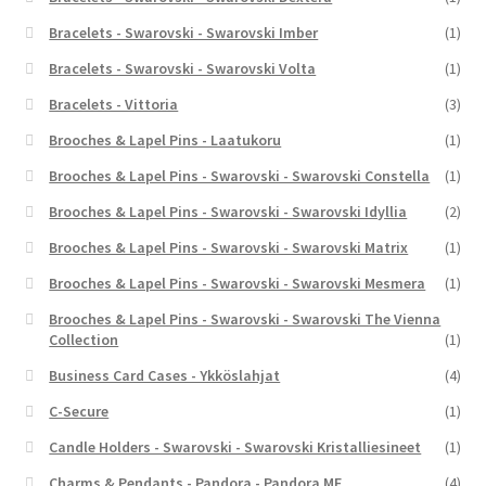
Bracelets - Swarovski - Swarovski Imber
(1)
Bracelets - Swarovski - Swarovski Volta
(1)
Bracelets - Vittoria
(3)
Brooches & Lapel Pins - Laatukoru
(1)
Brooches & Lapel Pins - Swarovski - Swarovski Constella
(1)
Brooches & Lapel Pins - Swarovski - Swarovski Idyllia
(2)
Brooches & Lapel Pins - Swarovski - Swarovski Matrix
(1)
Brooches & Lapel Pins - Swarovski - Swarovski Mesmera
(1)
Brooches & Lapel Pins - Swarovski - Swarovski The Vienna
Collection
(1)
Business Card Cases - Ykköslahjat
(4)
C-Secure
(1)
Candle Holders - Swarovski - Swarovski Kristalliesineet
(1)
Charms & Pendants - Pandora - Pandora ME
(4)