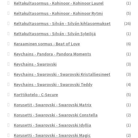
Keltakultasormus - Kohinoor - Kohinoor Laurel
(1)
Keltakultasormus - Kohinoor - Kohinoor Rytmi
(5)
Keltakultasormus - Silván - Silván kihlasormukset
(26)
Keltakultasormus - Silván - Silván Syleilijä
(1)
Keraaminen sormus - Beat of Love
(6)
Keychains - Pandora - Pandora Moments
(1)
Keychains - Swarovski
(3)
Keychains - Swarovski - Swarovski Kristalliesineet
(3)
Keychains - Swarovski - Swarovski Teddy
(4)
Korttikotelo - C-Secure
(5)
Korusetit - Swarovski - Swarovski Matrix
(1)
Korusetti - Swarovski - Swarovski Constella
(2)
Korusetti - Swarovski - Swarovski Idyllia
(1)
Korusetti - Swarovski - Swarovski Magic
(2)