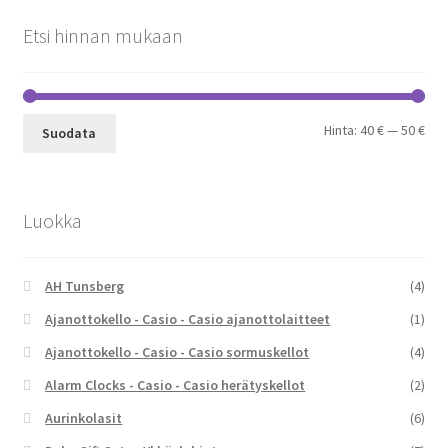
Etsi hinnan mukaan
Min
Mak
Hinta:
40 €
—
50 €
Suodata
Luokka
AH Tunsberg
(4)
Ajanottokello - Casio - Casio ajanottolaitteet
(1)
Ajanottokello - Casio - Casio sormuskellot
(4)
Alarm Clocks - Casio - Casio herätyskellot
(2)
Aurinkolasit
(6)