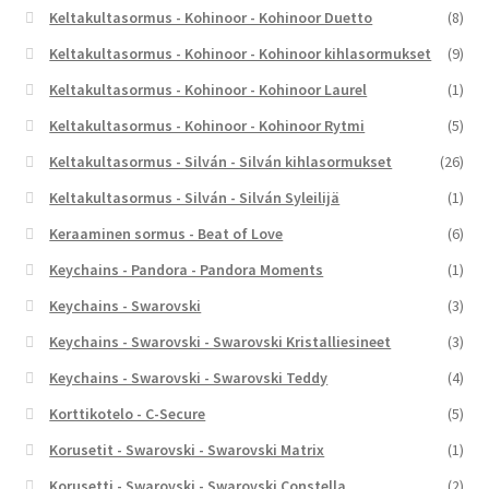
Keltakultasormus - Kohinoor - Kohinoor Duetto
(8)
Keltakultasormus - Kohinoor - Kohinoor kihlasormukset
(9)
Keltakultasormus - Kohinoor - Kohinoor Laurel
(1)
Keltakultasormus - Kohinoor - Kohinoor Rytmi
(5)
Keltakultasormus - Silván - Silván kihlasormukset
(26)
Keltakultasormus - Silván - Silván Syleilijä
(1)
Keraaminen sormus - Beat of Love
(6)
Keychains - Pandora - Pandora Moments
(1)
Keychains - Swarovski
(3)
Keychains - Swarovski - Swarovski Kristalliesineet
(3)
Keychains - Swarovski - Swarovski Teddy
(4)
Korttikotelo - C-Secure
(5)
Korusetit - Swarovski - Swarovski Matrix
(1)
Korusetti - Swarovski - Swarovski Constella
(2)