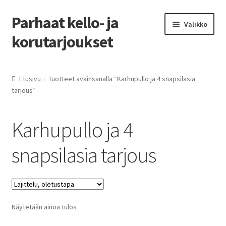
Parhaat kello- ja
Siirry
Siirry
Valikko
navigointiin
sisältöön
korutarjoukset
Etusivu
Etusivu
Tuotteet avainsanalla “Karhupullo ja 4 snapsilasia
tarjous”
Parhaat tarjoukset
Karhupullo ja 4
snapsilasia tarjous
Näytetään ainoa tulos