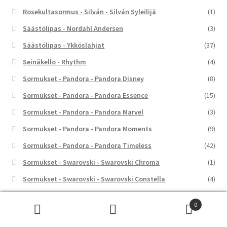
Rosekultasormus - Silván - Silván Syleilijä
(1)
Säästölipas - Nordahl Andersen
(3)
Säästölipas - Ykköslahjat
(37)
Seinäkello - Rhythm
(4)
Sormukset - Pandora - Pandora Disney
(8)
Sormukset - Pandora - Pandora Essence
(15)
Sormukset - Pandora - Pandora Marvel
(3)
Sormukset - Pandora - Pandora Moments
(9)
Sormukset - Pandora - Pandora Timeless
(42)
Sormukset - Swarovski - Swarovski Chroma
(1)
Sormukset - Swarovski - Swarovski Constella
(4)
Sormukset - Swarovski - Swarovski Dextera
(5)
0
Sormukset - Swarovski - Swarovski Gema
(3)
Etsi:
Haku