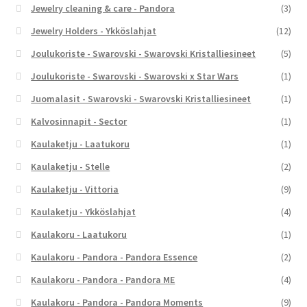
Jewelry cleaning & care - Pandora
(3)
Jewelry Holders - Ykköslahjat
(12)
Joulukoriste - Swarovski - Swarovski Kristalliesineet
(5)
Joulukoriste - Swarovski - Swarovski x Star Wars
(1)
Juomalasit - Swarovski - Swarovski Kristalliesineet
(1)
Kalvosinnapit - Sector
(1)
Kaulaketju - Laatukoru
(1)
Kaulaketju - Stelle
(2)
Kaulaketju - Vittoria
(9)
Kaulaketju - Ykköslahjat
(4)
Kaulakoru - Laatukoru
(1)
Kaulakoru - Pandora - Pandora Essence
(2)
Kaulakoru - Pandora - Pandora ME
(4)
Kaulakoru - Pandora - Pandora Moments
(9)