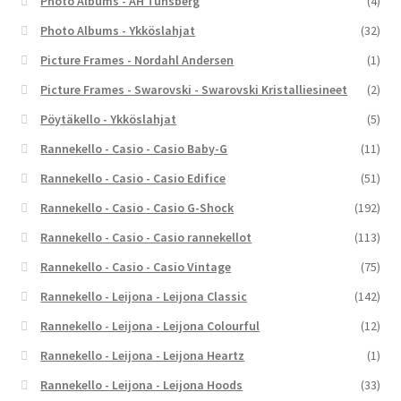
Photo Albums - AH Tunsberg
(4)
Photo Albums - Ykköslahjat
(32)
Picture Frames - Nordahl Andersen
(1)
Picture Frames - Swarovski - Swarovski Kristalliesineet
(2)
Pöytäkello - Ykköslahjat
(5)
Rannekello - Casio - Casio Baby-G
(11)
Rannekello - Casio - Casio Edifice
(51)
Rannekello - Casio - Casio G-Shock
(192)
Rannekello - Casio - Casio rannekellot
(113)
Rannekello - Casio - Casio Vintage
(75)
Rannekello - Leijona - Leijona Classic
(142)
Rannekello - Leijona - Leijona Colourful
(12)
Rannekello - Leijona - Leijona Heartz
(1)
Rannekello - Leijona - Leijona Hoods
(33)