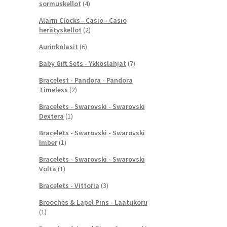
sormuskellot
(4)
Alarm Clocks - Casio - Casio
herätyskellot
(2)
Aurinkolasit
(6)
Baby Gift Sets - Ykköslahjat
(7)
Bracelest - Pandora - Pandora
Timeless
(2)
Bracelets - Swarovski - Swarovski
Dextera
(1)
Bracelets - Swarovski - Swarovski
Imber
(1)
Bracelets - Swarovski - Swarovski
Volta
(1)
Bracelets - Vittoria
(3)
Brooches & Lapel Pins - Laatukoru
(1)