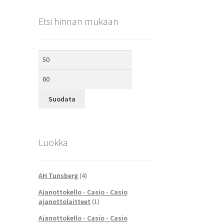
Etsi hinnan mukaan
Minimihinta
Maksimihinta
Suodata
Luokka
AH Tunsberg
(4)
Ajanottokello - Casio - Casio
ajanottolaitteet
(1)
Ajanottokello - Casio - Casio