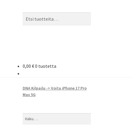
Etsi:
Haku
0,00
€
0 tuotetta
DNA Kilpailu -> Voita iPhone 17 Pro
Max 5G
Haku: