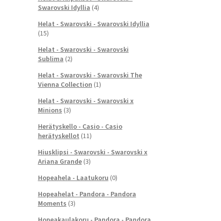
Swarovski Idyllia
(4)
Helat - Swarovski - Swarovski Idyllia
(15)
Helat - Swarovski - Swarovski
Sublima
(2)
Helat - Swarovski - Swarovski The
Vienna Collection
(1)
Helat - Swarovski - Swarovski x
Minions
(3)
Herätyskello - Casio - Casio
herätyskellot
(11)
Hiusklipsi - Swarovski - Swarovski x
Ariana Grande
(3)
Hopeahela - Laatukoru
(0)
Hopeahelat - Pandora - Pandora
Moments
(3)
Hopeakaulakoru - Pandora - Pandora