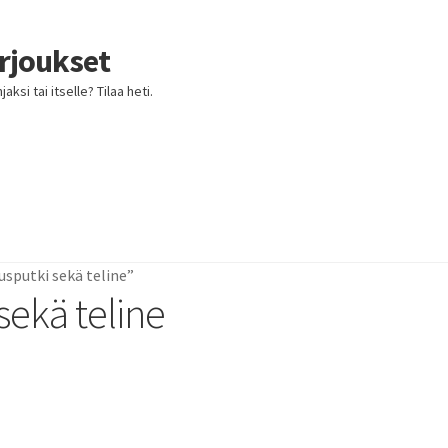
arjoukset
ksi tai itselle? Tilaa heti.
usputki sekä teline”
sekä teline