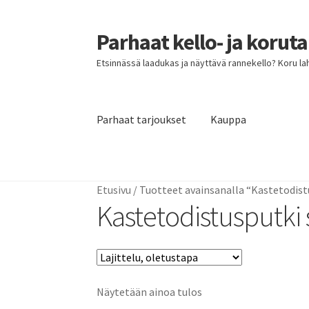
Parhaat kello- ja korut
Siirry
Siirry
navigointiin
sisältöön
Etsinnässä laadukas ja näyttävä rannekello? Koru lahja
Parhaat tarjoukset
Kauppa
Etusivu
Parhaat tarjoukset
Etusivu
/
Tuotteet avainsanalla “Kastetodist
Kastetodistusputki 
Näytetään ainoa tulos