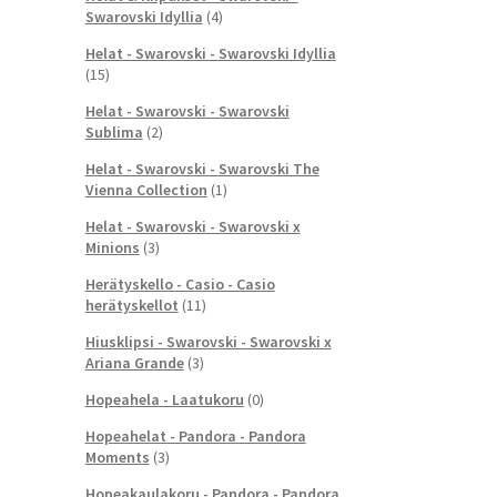
Swarovski Idyllia
(4)
Helat - Swarovski - Swarovski Idyllia
(15)
Helat - Swarovski - Swarovski
Sublima
(2)
Helat - Swarovski - Swarovski The
Vienna Collection
(1)
Helat - Swarovski - Swarovski x
Minions
(3)
Herätyskello - Casio - Casio
herätyskellot
(11)
Hiusklipsi - Swarovski - Swarovski x
Ariana Grande
(3)
Hopeahela - Laatukoru
(0)
Hopeahelat - Pandora - Pandora
Moments
(3)
Hopeakaulakoru - Pandora - Pandora