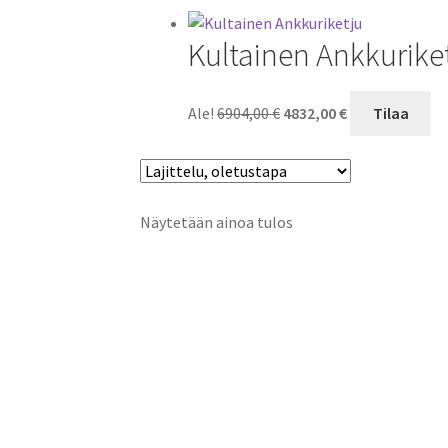
Kultainen Ankkurike
Alkuperäinen
Nykyinen
Ale!
6904,00
€
4832,00
€
Tilaa
hinta
hinta
oli:
on:
6904,00 €.
4832,00 €.
Näytetään ainoa tulos