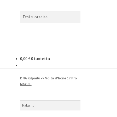
Etsi:
Haku
0,00
€
0 tuotetta
DNA Kilpailu -> Voita iPhone 17 Pro
Max 5G
Haku: