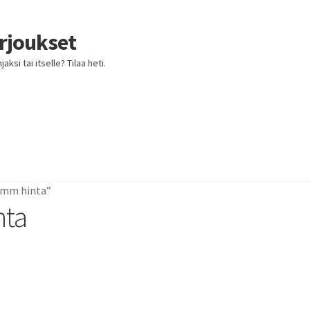
arjoukset
ksi tai itselle? Tilaa heti.
 3mm hinta”
nta