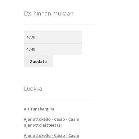
Etsi hinnan mukaan
Minimihinta
Maksimihinta
Suodata
Luokka
AH Tunsberg
(4)
Ajanottokello - Casio - Casio
ajanottolaitteet
(1)
Ajanottokello - Casio - Casio