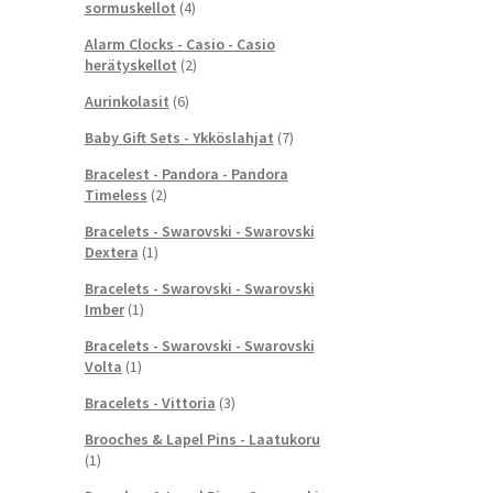
sormuskellot
(4)
Alarm Clocks - Casio - Casio
herätyskellot
(2)
Aurinkolasit
(6)
Baby Gift Sets - Ykköslahjat
(7)
Bracelest - Pandora - Pandora
Timeless
(2)
Bracelets - Swarovski - Swarovski
Dextera
(1)
Bracelets - Swarovski - Swarovski
Imber
(1)
Bracelets - Swarovski - Swarovski
Volta
(1)
Bracelets - Vittoria
(3)
Brooches & Lapel Pins - Laatukoru
(1)