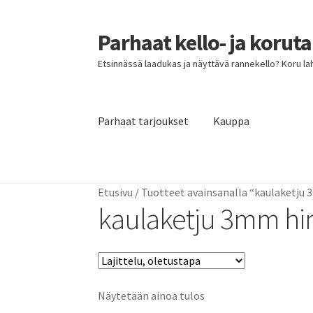
Parhaat kello- ja korut
Siirry
Siirry
navigointiin
sisältöön
Etsinnässä laadukas ja näyttävä rannekello? Koru lahja
Parhaat tarjoukset
Kauppa
Etusivu
Parhaat tarjoukset
Etusivu
/
Tuotteet avainsanalla “kaulaketju
kaulaketju 3mm hi
Näytetään ainoa tulos