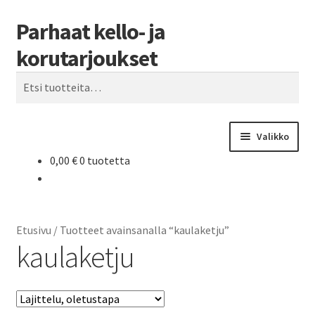
Parhaat kello- ja
Siirry
Siirry
Haku
navigointiin
sisältöön
korutarjoukset
Etsi:
Valikko
0,00
€
0 tuotetta
Etusivu
Parhaat tarjoukset
Etusivu
/
Tuotteet avainsanalla “kaulaketju”
kaulaketju