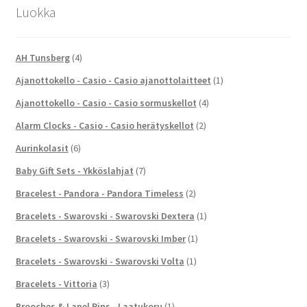
Luokka
AH Tunsberg
(4)
Ajanottokello - Casio - Casio ajanottolaitteet
(1)
Ajanottokello - Casio - Casio sormuskellot
(4)
Alarm Clocks - Casio - Casio herätyskellot
(2)
Aurinkolasit
(6)
Baby Gift Sets - Ykköslahjat
(7)
Bracelest - Pandora - Pandora Timeless
(2)
Bracelets - Swarovski - Swarovski Dextera
(1)
Bracelets - Swarovski - Swarovski Imber
(1)
Bracelets - Swarovski - Swarovski Volta
(1)
Bracelets - Vittoria
(3)
Brooches & Lapel Pins - Laatukoru
(1)