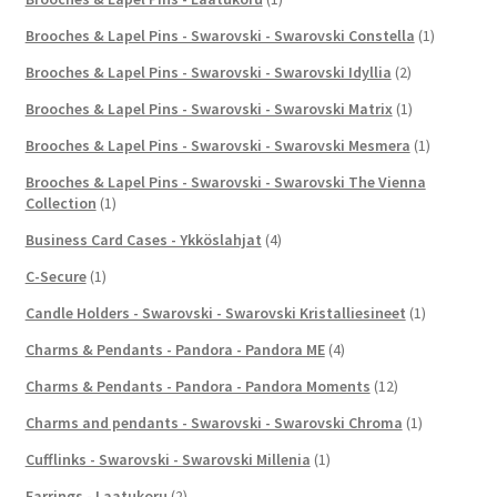
Brooches & Lapel Pins - Swarovski - Swarovski Constella
(1)
Brooches & Lapel Pins - Swarovski - Swarovski Idyllia
(2)
Brooches & Lapel Pins - Swarovski - Swarovski Matrix
(1)
Brooches & Lapel Pins - Swarovski - Swarovski Mesmera
(1)
Brooches & Lapel Pins - Swarovski - Swarovski The Vienna
Collection
(1)
Business Card Cases - Ykköslahjat
(4)
C-Secure
(1)
Candle Holders - Swarovski - Swarovski Kristalliesineet
(1)
Charms & Pendants - Pandora - Pandora ME
(4)
Charms & Pendants - Pandora - Pandora Moments
(12)
Charms and pendants - Swarovski - Swarovski Chroma
(1)
Cufflinks - Swarovski - Swarovski Millenia
(1)
Earrings - Laatukoru
(2)