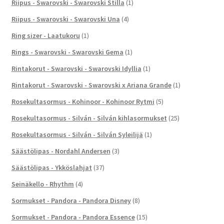
Riipus - Swarovski - Swarovski Stilla
(1)
Riipus - Swarovski - Swarovski Una
(4)
Ring sizer - Laatukoru
(1)
Rings - Swarovski - Swarovski Gema
(1)
Rintakorut - Swarovski - Swarovski Idyllia
(1)
Rintakorut - Swarovski - Swarovski x Ariana Grande
(1)
Rosekultasormus - Kohinoor - Kohinoor Rytmi
(5)
Rosekultasormus - Silván - Silván kihlasormukset
(25)
Rosekultasormus - Silván - Silván Syleilijä
(1)
Säästölipas - Nordahl Andersen
(3)
Säästölipas - Ykköslahjat
(37)
Seinäkello - Rhythm
(4)
Sormukset - Pandora - Pandora Disney
(8)
Sormukset - Pandora - Pandora Essence
(15)