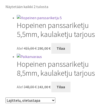
Näytetään kaikki 2 tulosta
Hopeinen panssariketju
5,5mm, kaulaketju tarjous
Alkuperäinen
Nykyinen
Ale!
415,00
€
290,00
€
Tilaa
hinta
hinta
oli:
on:
Hopeinen panssariketju
415,00 €.
290,00 €.
8,5mm, kaulaketju tarjous
Alkuperäinen
Nykyinen
Ale!
348,00
€
243,00
€
Tilaa
hinta
hinta
oli:
on:
348,00 €.
243,00 €.