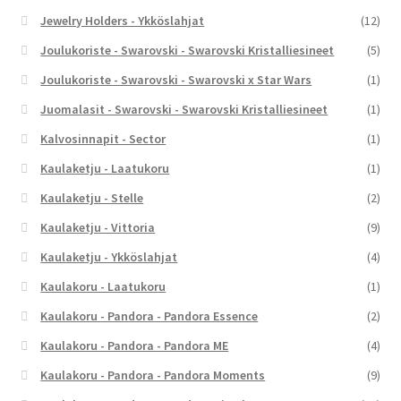
Jewelry Holders - Ykköslahjat
(12)
Joulukoriste - Swarovski - Swarovski Kristalliesineet
(5)
Joulukoriste - Swarovski - Swarovski x Star Wars
(1)
Juomalasit - Swarovski - Swarovski Kristalliesineet
(1)
Kalvosinnapit - Sector
(1)
Kaulaketju - Laatukoru
(1)
Kaulaketju - Stelle
(2)
Kaulaketju - Vittoria
(9)
Kaulaketju - Ykköslahjat
(4)
Kaulakoru - Laatukoru
(1)
Kaulakoru - Pandora - Pandora Essence
(2)
Kaulakoru - Pandora - Pandora ME
(4)
Kaulakoru - Pandora - Pandora Moments
(9)