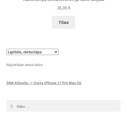
26,00
€
Tilaa
Näytetään ainoa tulos
DNA Kilpailu -> Voita iPhone 17 Pro Max 5G
Haku: