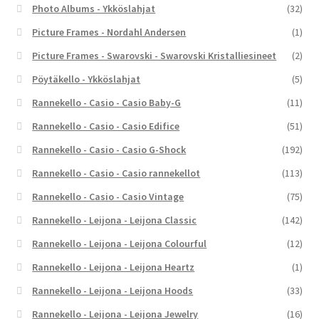
Photo Albums - Ykköslahjat
(32)
Picture Frames - Nordahl Andersen
(1)
Picture Frames - Swarovski - Swarovski Kristalliesineet
(2)
Pöytäkello - Ykköslahjat
(5)
Rannekello - Casio - Casio Baby-G
(11)
Rannekello - Casio - Casio Edifice
(51)
Rannekello - Casio - Casio G-Shock
(192)
Rannekello - Casio - Casio rannekellot
(113)
Rannekello - Casio - Casio Vintage
(75)
Rannekello - Leijona - Leijona Classic
(142)
Rannekello - Leijona - Leijona Colourful
(12)
Rannekello - Leijona - Leijona Heartz
(1)
Rannekello - Leijona - Leijona Hoods
(33)
Rannekello - Leijona - Leijona Jewelry
(16)