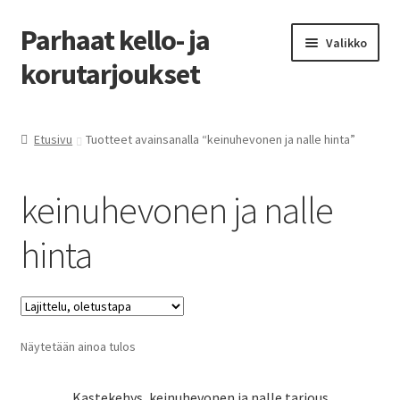
Parhaat kello- ja
Siirry
Siirry
Valikko
navigointiin
sisältöön
korutarjoukset
Etusivu
Etusivu
Tuotteet avainsanalla “keinuhevonen ja nalle hinta”
Parhaat tarjoukset
keinuhevonen ja nalle
hinta
Näytetään ainoa tulos
Kastekehys, keinuhevonen ja nalle tarjous