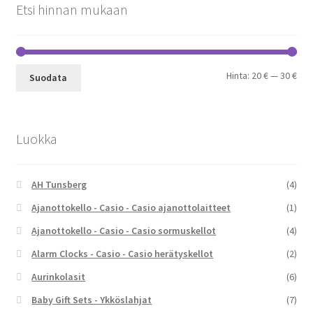
Etsi hinnan mukaan
Min
Mak
Hinta:
20 €
—
30 €
Suodata
Luokka
AH Tunsberg
(4)
Ajanottokello - Casio - Casio ajanottolaitteet
(1)
Ajanottokello - Casio - Casio sormuskellot
(4)
Alarm Clocks - Casio - Casio herätyskellot
(2)
Aurinkolasit
(6)
Baby Gift Sets - Ykköslahjat
(7)