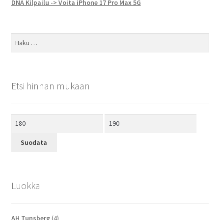
DNA Kilpailu -> Voita iPhone 17 Pro Max 5G
Haku:
Etsi hinnan mukaan
Minimihinta
Maksimihinta
Suodata
Luokka
AH Tunsberg
(4)