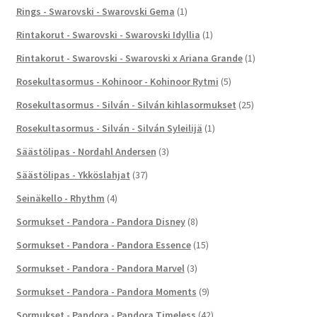
Rings - Swarovski - Swarovski Gema
(1)
Rintakorut - Swarovski - Swarovski Idyllia
(1)
Rintakorut - Swarovski - Swarovski x Ariana Grande
(1)
Rosekultasormus - Kohinoor - Kohinoor Rytmi
(5)
Rosekultasormus - Silván - Silván kihlasormukset
(25)
Rosekultasormus - Silván - Silván Syleilijä
(1)
Säästölipas - Nordahl Andersen
(3)
Säästölipas - Ykköslahjat
(37)
Seinäkello - Rhythm
(4)
Sormukset - Pandora - Pandora Disney
(8)
Sormukset - Pandora - Pandora Essence
(15)
Sormukset - Pandora - Pandora Marvel
(3)
Sormukset - Pandora - Pandora Moments
(9)
Sormukset - Pandora - Pandora Timeless
(42)