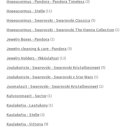
Hopeasormus - Pandora - Pandora Timeless
(2)
Hopeasormus - Stelle
(11)
Hopeasormus - Swarovski - Swarovski Classica
(5)
Hopeasormus - Swarovski - Swarovski The Vienna Collection
(1)
Jewelry Boxes - Pandora
(1)
Jewelry cleaning & care - Pandora
(3)
Jewelry Holders - Ykköslahjat
(12)
Joulukoriste - Swarovski - Swarovski Kristalliesineet
(5)
Joulukoriste - Swarovski - Swarovski x Star Wars
(1)
Juomalasit - Swarovski - Swarovski Kristalliesineet
(1)
Kalvosinnapit - Sector
(1)
Kaulaketju - Laatukoru
(1)
Kaulaketju - Stelle
(2)
Kaulaketju - Vittoria
(9)