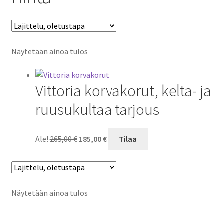
Näytetään ainoa tulos
Vittoria korvakorut, kelta- ja
ruusukultaa tarjous
Alkuperäinen
Nykyinen
Ale!
265,00
€
185,00
€
Tilaa
hinta
hinta
oli:
on:
265,00 €.
185,00 €.
Näytetään ainoa tulos