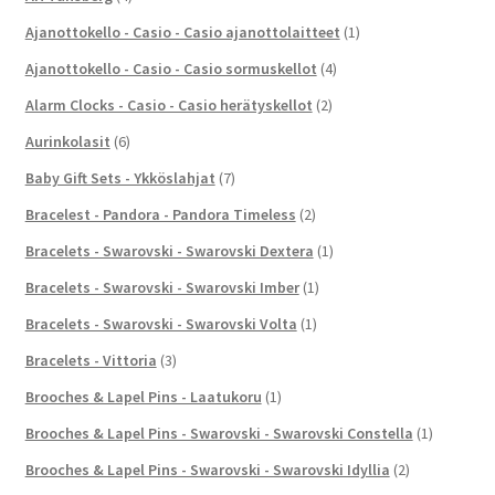
Ajanottokello - Casio - Casio ajanottolaitteet
(1)
Ajanottokello - Casio - Casio sormuskellot
(4)
Alarm Clocks - Casio - Casio herätyskellot
(2)
Aurinkolasit
(6)
Baby Gift Sets - Ykköslahjat
(7)
Bracelest - Pandora - Pandora Timeless
(2)
Bracelets - Swarovski - Swarovski Dextera
(1)
Bracelets - Swarovski - Swarovski Imber
(1)
Bracelets - Swarovski - Swarovski Volta
(1)
Bracelets - Vittoria
(3)
Brooches & Lapel Pins - Laatukoru
(1)
Brooches & Lapel Pins - Swarovski - Swarovski Constella
(1)
Brooches & Lapel Pins - Swarovski - Swarovski Idyllia
(2)