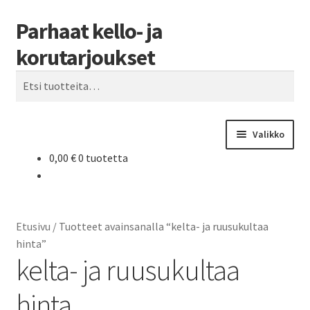
Parhaat kello- ja
Siirry
Siirry
Haku
navigointiin
sisältöön
korutarjoukset
Etsi:
Valikko
0,00
€
0 tuotetta
Etusivu
Parhaat tarjoukset
Etusivu
/
Tuotteet avainsanalla “kelta- ja ruusukultaa
hinta”
kelta- ja ruusukultaa
hinta