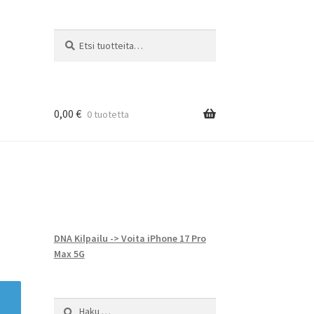
Etsi:
Haku
0,00
€
0 tuotetta
DNA Kilpailu -> Voita iPhone 17 Pro
Max 5G
Haku: