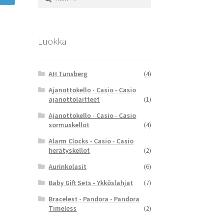
Luokka
AH Tunsberg
(4)
Ajanottokello - Casio - Casio
ajanottolaitteet
(1)
Ajanottokello - Casio - Casio
sormuskellot
(4)
Alarm Clocks - Casio - Casio
herätyskellot
(2)
Aurinkolasit
(6)
Baby Gift Sets - Ykköslahjat
(7)
Bracelest - Pandora - Pandora
Timeless
(2)