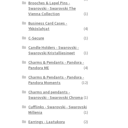
Brooches & Lapel Pins -
Swarovski - Swarovski The
Vienna Collection
(1)
Business Card Cases -
Ykköslahjat
(4)
C-Secure
(1)
Candle Holders - Swarovski -
Swarovski Kristalliesineet
(1)
Charms & Pendants - Pandora -
Pandora ME
(4)
Charms & Pendants - Pandora -
Pandora Moments
(12)
Charms and pendants -
Swarovski - Swarovski Chroma
(1)
Cufflinks - Swarovski - Swarovski
Millenia
(1)
Earrings - Laatukoru
(2)