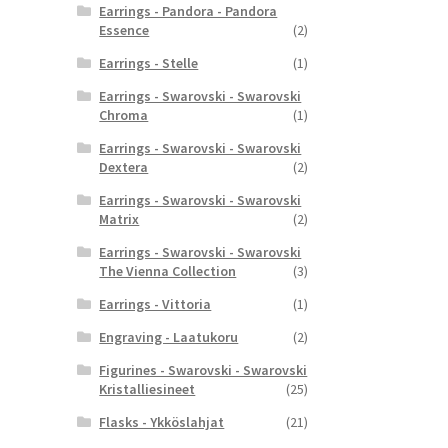
Earrings - Pandora - Pandora
Essence
(2)
Earrings - Stelle
(1)
Earrings - Swarovski - Swarovski
Chroma
(1)
Earrings - Swarovski - Swarovski
Dextera
(2)
Earrings - Swarovski - Swarovski
Matrix
(2)
Earrings - Swarovski - Swarovski
The Vienna Collection
(3)
Earrings - Vittoria
(1)
Engraving - Laatukoru
(2)
Figurines - Swarovski - Swarovski
Kristalliesineet
(25)
Flasks - Ykköslahjat
(21)