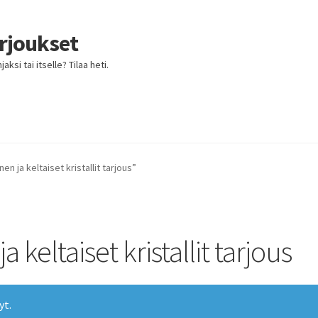
arjoukset
ksi tai itselle? Tilaa heti.
en ja keltaiset kristallit tarjous”
a keltaiset kristallit tarjous
yt.