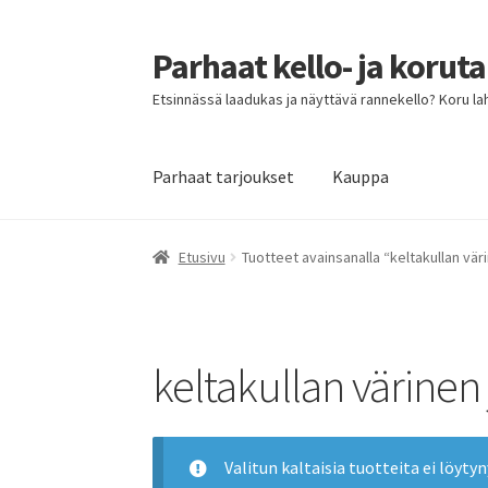
Parhaat kello- ja korut
Siirry
Siirry
navigointiin
sisältöön
Etsinnässä laadukas ja näyttävä rannekello? Koru lahja
Parhaat tarjoukset
Kauppa
Etusivu
Parhaat tarjoukset
Etusivu
Tuotteet avainsanalla “keltakullan värin
keltakullan värinen j
Valitun kaltaisia tuotteita ei löytyn