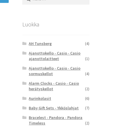
Luokka
AH Tunsberg
(4)
Ajanottokello - Casio - Casio
ajanottolaitteet
(1)
Ajanottokello - Casio - Casio
sormuskellot
(4)
Alarm Clocks - Casio - Casio
herätyskellot
(2)
Aurinkolasit
(6)
Baby Gift Sets - Ykköslahjat
(7)
Bracelest - Pandora - Pandora
Timeless
(2)