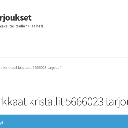
arjoukset
ksi tai itselle? Tilaa heti.
a kirkkaat kristallit 5666023 tarjous”
rkkaat kristallit 5666023 tarj
yt.