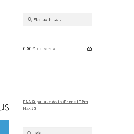
Etsi:
Haku
0,00
€
0 tuotetta
ous
DNA Kilpailu -> Voita iPhone 17 Pro
Max 5G
Haku: