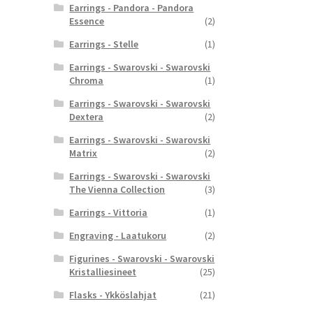
Earrings - Pandora - Pandora
Essence
(2)
Earrings - Stelle
(1)
Earrings - Swarovski - Swarovski
Chroma
(1)
Earrings - Swarovski - Swarovski
Dextera
(2)
Earrings - Swarovski - Swarovski
Matrix
(2)
Earrings - Swarovski - Swarovski
The Vienna Collection
(3)
Earrings - Vittoria
(1)
Engraving - Laatukoru
(2)
Figurines - Swarovski - Swarovski
Kristalliesineet
(25)
Flasks - Ykköslahjat
(21)