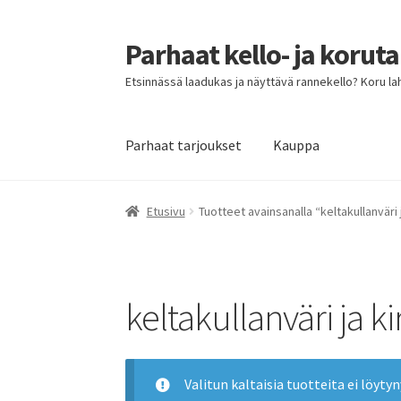
Parhaat kello- ja korut
Siirry
Siirry
navigointiin
sisältöön
Etsinnässä laadukas ja näyttävä rannekello? Koru lahja
Parhaat tarjoukset
Kauppa
Etusivu
Parhaat tarjoukset
Etusivu
Tuotteet avainsanalla “keltakullanväri j
keltakullanväri ja ki
Valitun kaltaisia tuotteita ei löytyn