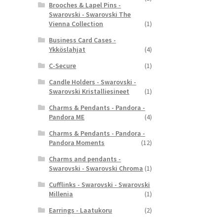
Brooches & Lapel Pins -
Swarovski - Swarovski The
Vienna Collection
(1)
Business Card Cases -
Ykköslahjat
(4)
C-Secure
(1)
Candle Holders - Swarovski -
Swarovski Kristalliesineet
(1)
Charms & Pendants - Pandora -
Pandora ME
(4)
Charms & Pendants - Pandora -
Pandora Moments
(12)
Charms and pendants -
Swarovski - Swarovski Chroma
(1)
Cufflinks - Swarovski - Swarovski
Millenia
(1)
Earrings - Laatukoru
(2)