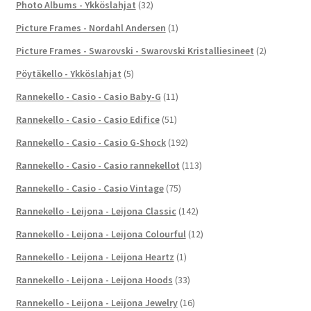
Photo Albums - Ykköslahjat
(32)
Picture Frames - Nordahl Andersen
(1)
Picture Frames - Swarovski - Swarovski Kristalliesineet
(2)
Pöytäkello - Ykköslahjat
(5)
Rannekello - Casio - Casio Baby-G
(11)
Rannekello - Casio - Casio Edifice
(51)
Rannekello - Casio - Casio G-Shock
(192)
Rannekello - Casio - Casio rannekellot
(113)
Rannekello - Casio - Casio Vintage
(75)
Rannekello - Leijona - Leijona Classic
(142)
Rannekello - Leijona - Leijona Colourful
(12)
Rannekello - Leijona - Leijona Heartz
(1)
Rannekello - Leijona - Leijona Hoods
(33)
Rannekello - Leijona - Leijona Jewelry
(16)