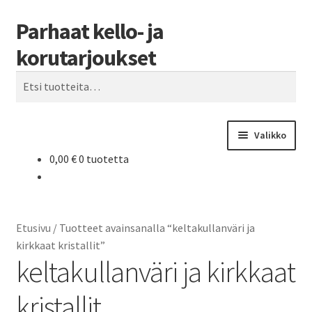
Parhaat kello- ja
Siirry
Siirry
Haku
navigointiin
sisältöön
korutarjoukset
Etsi:
Valikko
0,00
€
0 tuotetta
Etusivu
Parhaat tarjoukset
Etusivu
/
Tuotteet avainsanalla “keltakullanväri ja
kirkkaat kristallit”
keltakullanväri ja kirkkaat
kristallit