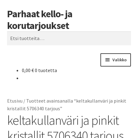
Parhaat kello- ja
Siirry
Siirry
Haku
navigointiin
sisältöön
korutarjoukset
Etsi:
Valikko
0,00
€
0 tuotetta
Etusivu
Parhaat tarjoukset
Etusivu
/
Tuotteet avainsanalla “keltakullanväri ja pinkit
kristallit 5706340 tarjous”
keltakullanväri ja pinkit
kristallit 5706340 tarjous