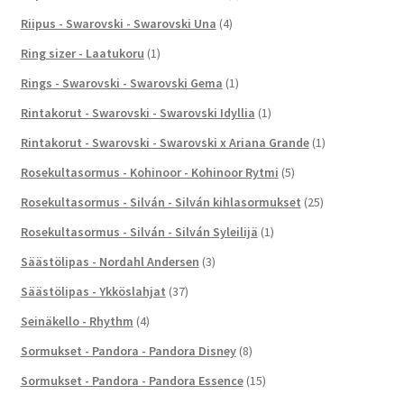
Riipus - Swarovski - Swarovski Una
(4)
Ring sizer - Laatukoru
(1)
Rings - Swarovski - Swarovski Gema
(1)
Rintakorut - Swarovski - Swarovski Idyllia
(1)
Rintakorut - Swarovski - Swarovski x Ariana Grande
(1)
Rosekultasormus - Kohinoor - Kohinoor Rytmi
(5)
Rosekultasormus - Silván - Silván kihlasormukset
(25)
Rosekultasormus - Silván - Silván Syleilijä
(1)
Säästölipas - Nordahl Andersen
(3)
Säästölipas - Ykköslahjat
(37)
Seinäkello - Rhythm
(4)
Sormukset - Pandora - Pandora Disney
(8)
Sormukset - Pandora - Pandora Essence
(15)