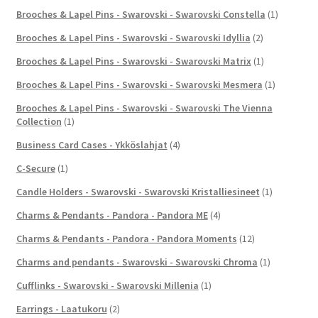
Brooches & Lapel Pins - Swarovski - Swarovski Constella
(1)
Brooches & Lapel Pins - Swarovski - Swarovski Idyllia
(2)
Brooches & Lapel Pins - Swarovski - Swarovski Matrix
(1)
Brooches & Lapel Pins - Swarovski - Swarovski Mesmera
(1)
Brooches & Lapel Pins - Swarovski - Swarovski The Vienna
Collection
(1)
Business Card Cases - Ykköslahjat
(4)
C-Secure
(1)
Candle Holders - Swarovski - Swarovski Kristalliesineet
(1)
Charms & Pendants - Pandora - Pandora ME
(4)
Charms & Pendants - Pandora - Pandora Moments
(12)
Charms and pendants - Swarovski - Swarovski Chroma
(1)
Cufflinks - Swarovski - Swarovski Millenia
(1)
Earrings - Laatukoru
(2)