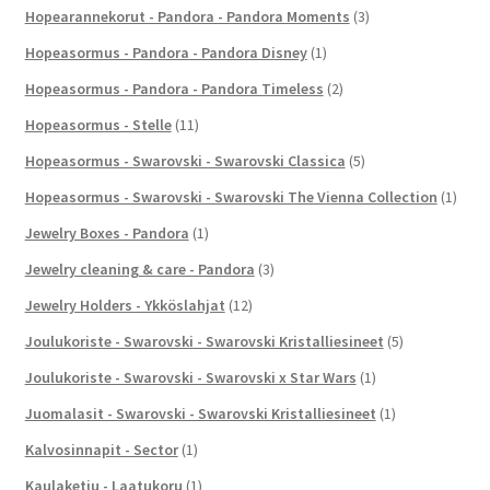
Hopearannekorut - Pandora - Pandora Moments
(3)
Hopeasormus - Pandora - Pandora Disney
(1)
Hopeasormus - Pandora - Pandora Timeless
(2)
Hopeasormus - Stelle
(11)
Hopeasormus - Swarovski - Swarovski Classica
(5)
Hopeasormus - Swarovski - Swarovski The Vienna Collection
(1)
Jewelry Boxes - Pandora
(1)
Jewelry cleaning & care - Pandora
(3)
Jewelry Holders - Ykköslahjat
(12)
Joulukoriste - Swarovski - Swarovski Kristalliesineet
(5)
Joulukoriste - Swarovski - Swarovski x Star Wars
(1)
Juomalasit - Swarovski - Swarovski Kristalliesineet
(1)
Kalvosinnapit - Sector
(1)
Kaulaketju - Laatukoru
(1)