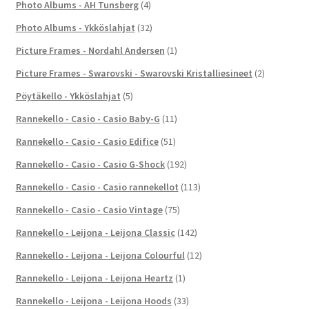
Photo Albums - AH Tunsberg
(4)
Photo Albums - Ykköslahjat
(32)
Picture Frames - Nordahl Andersen
(1)
Picture Frames - Swarovski - Swarovski Kristalliesineet
(2)
Pöytäkello - Ykköslahjat
(5)
Rannekello - Casio - Casio Baby-G
(11)
Rannekello - Casio - Casio Edifice
(51)
Rannekello - Casio - Casio G-Shock
(192)
Rannekello - Casio - Casio rannekellot
(113)
Rannekello - Casio - Casio Vintage
(75)
Rannekello - Leijona - Leijona Classic
(142)
Rannekello - Leijona - Leijona Colourful
(12)
Rannekello - Leijona - Leijona Heartz
(1)
Rannekello - Leijona - Leijona Hoods
(33)