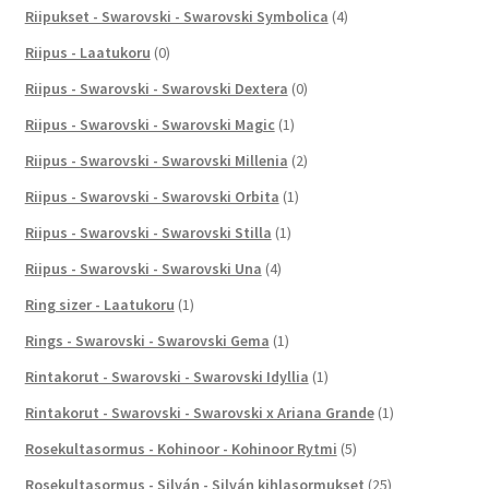
Riipukset - Swarovski - Swarovski Symbolica
(4)
Riipus - Laatukoru
(0)
Riipus - Swarovski - Swarovski Dextera
(0)
Riipus - Swarovski - Swarovski Magic
(1)
Riipus - Swarovski - Swarovski Millenia
(2)
Riipus - Swarovski - Swarovski Orbita
(1)
Riipus - Swarovski - Swarovski Stilla
(1)
Riipus - Swarovski - Swarovski Una
(4)
Ring sizer - Laatukoru
(1)
Rings - Swarovski - Swarovski Gema
(1)
Rintakorut - Swarovski - Swarovski Idyllia
(1)
Rintakorut - Swarovski - Swarovski x Ariana Grande
(1)
Rosekultasormus - Kohinoor - Kohinoor Rytmi
(5)
Rosekultasormus - Silván - Silván kihlasormukset
(25)