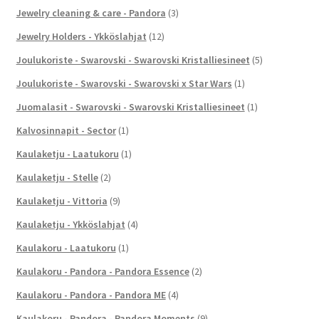
Jewelry cleaning & care - Pandora
(3)
Jewelry Holders - Ykköslahjat
(12)
Joulukoriste - Swarovski - Swarovski Kristalliesineet
(5)
Joulukoriste - Swarovski - Swarovski x Star Wars
(1)
Juomalasit - Swarovski - Swarovski Kristalliesineet
(1)
Kalvosinnapit - Sector
(1)
Kaulaketju - Laatukoru
(1)
Kaulaketju - Stelle
(2)
Kaulaketju - Vittoria
(9)
Kaulaketju - Ykköslahjat
(4)
Kaulakoru - Laatukoru
(1)
Kaulakoru - Pandora - Pandora Essence
(2)
Kaulakoru - Pandora - Pandora ME
(4)
Kaulakoru - Pandora - Pandora Moments
(9)