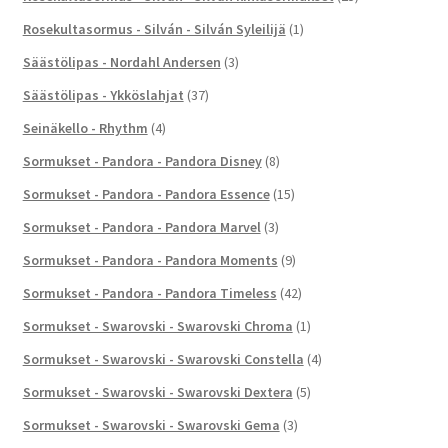
Rosekultasormus - Silván - Silván Syleilijä
(1)
Säästölipas - Nordahl Andersen
(3)
Säästölipas - Ykköslahjat
(37)
Seinäkello - Rhythm
(4)
Sormukset - Pandora - Pandora Disney
(8)
Sormukset - Pandora - Pandora Essence
(15)
Sormukset - Pandora - Pandora Marvel
(3)
Sormukset - Pandora - Pandora Moments
(9)
Sormukset - Pandora - Pandora Timeless
(42)
Sormukset - Swarovski - Swarovski Chroma
(1)
Sormukset - Swarovski - Swarovski Constella
(4)
Sormukset - Swarovski - Swarovski Dextera
(5)
Sormukset - Swarovski - Swarovski Gema
(3)