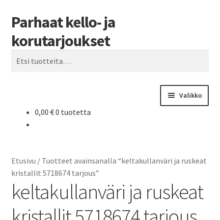
Parhaat kello- ja
Siirry
Siirry
Haku
navigointiin
sisältöön
korutarjoukset
Etsi:
Valikko
0,00
€
0 tuotetta
Etusivu
Parhaat tarjoukset
Etusivu
/
Tuotteet avainsanalla “keltakullanväri ja ruskeat
kristallit 5718674 tarjous”
keltakullanväri ja ruskeat
kristallit 5718674 tarjous