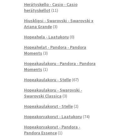
Herätyskello - Casio - Casio
herätyskellot
(11)
Hiusklipsi - Swarovski - Swarovski x
Ariana Grande
(3)
Hopeahela - Laatukoru
(0)
Hopeahelat - Pandora - Pandora
Moments
(3)
Hopeakaulakoru - Pandora - Pandora
Moments
(1)
Hopeakaulakoru - Stelle
(67)
Hopeakaulakoru - Swarovski -
Swarovski Classica
(3)
Hopeakaulakorut - Stelle
(2)
Hopeakorvakorut - Laatukoru
(74)
Hopeakorvakorut - Pandora -
Pandora Essence
(1)