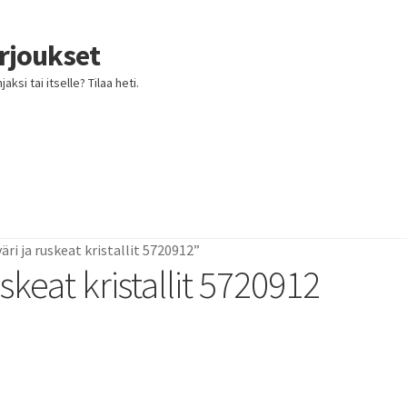
arjoukset
ksi tai itselle? Tilaa heti.
ri ja ruskeat kristallit 5720912”
uskeat kristallit 5720912