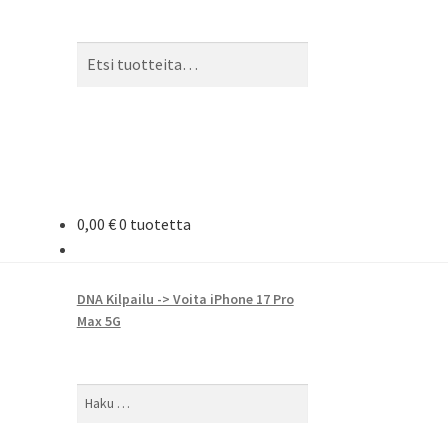
Etsi:
Haku
0,00
€
0 tuotetta
DNA Kilpailu -> Voita iPhone 17 Pro
Max 5G
Haku: