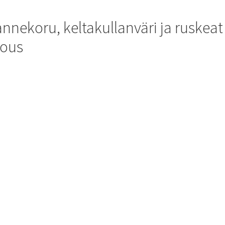
annekoru, keltakullanväri ja ruskeat
jous