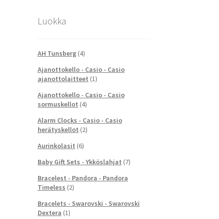
Luokka
AH Tunsberg
(4)
Ajanottokello - Casio - Casio
ajanottolaitteet
(1)
Ajanottokello - Casio - Casio
sormuskellot
(4)
Alarm Clocks - Casio - Casio
herätyskellot
(2)
Aurinkolasit
(6)
Baby Gift Sets - Ykköslahjat
(7)
Bracelest - Pandora - Pandora
Timeless
(2)
Bracelets - Swarovski - Swarovski
Dextera
(1)