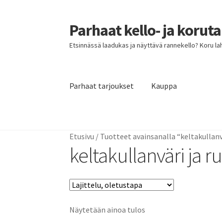
Parhaat kello- ja korut
Siirry
Siirry
navigointiin
sisältöön
Etsinnässä laadukas ja näyttävä rannekello? Koru lahja
Parhaat tarjoukset
Kauppa
Etusivu
Parhaat tarjoukset
Etusivu
/
Tuotteet avainsanalla “keltakullanvä
keltakullanväri ja r
Näytetään ainoa tulos