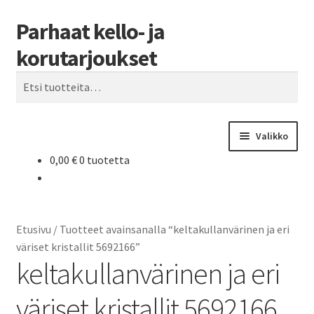
Parhaat kello- ja
Siirry
Siirry
Haku
navigointiin
sisältöön
korutarjoukset
Etsi:
Valikko
0,00
€
0 tuotetta
Etusivu
Parhaat tarjoukset
Etusivu
/
Tuotteet avainsanalla “keltakullanvärinen ja eri
väriset kristallit 5692166”
keltakullanvärinen ja eri
väriset kristallit 5692166