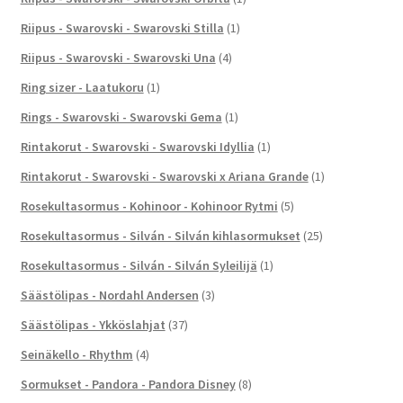
Riipus - Swarovski - Swarovski Stilla
(1)
Riipus - Swarovski - Swarovski Una
(4)
Ring sizer - Laatukoru
(1)
Rings - Swarovski - Swarovski Gema
(1)
Rintakorut - Swarovski - Swarovski Idyllia
(1)
Rintakorut - Swarovski - Swarovski x Ariana Grande
(1)
Rosekultasormus - Kohinoor - Kohinoor Rytmi
(5)
Rosekultasormus - Silván - Silván kihlasormukset
(25)
Rosekultasormus - Silván - Silván Syleilijä
(1)
Säästölipas - Nordahl Andersen
(3)
Säästölipas - Ykköslahjat
(37)
Seinäkello - Rhythm
(4)
Sormukset - Pandora - Pandora Disney
(8)