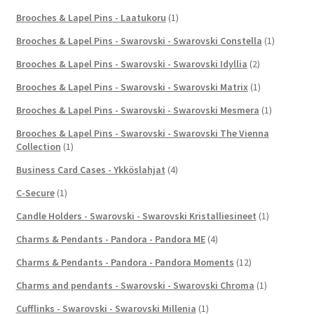
Brooches & Lapel Pins - Laatukoru
(1)
Brooches & Lapel Pins - Swarovski - Swarovski Constella
(1)
Brooches & Lapel Pins - Swarovski - Swarovski Idyllia
(2)
Brooches & Lapel Pins - Swarovski - Swarovski Matrix
(1)
Brooches & Lapel Pins - Swarovski - Swarovski Mesmera
(1)
Brooches & Lapel Pins - Swarovski - Swarovski The Vienna
Collection
(1)
Business Card Cases - Ykköslahjat
(4)
C-Secure
(1)
Candle Holders - Swarovski - Swarovski Kristalliesineet
(1)
Charms & Pendants - Pandora - Pandora ME
(4)
Charms & Pendants - Pandora - Pandora Moments
(12)
Charms and pendants - Swarovski - Swarovski Chroma
(1)
Cufflinks - Swarovski - Swarovski Millenia
(1)