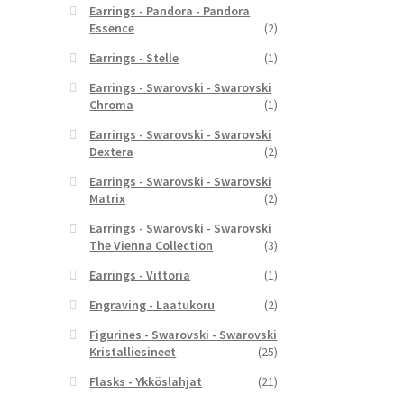
Earrings - Pandora - Pandora
Essence
(2)
Earrings - Stelle
(1)
Earrings - Swarovski - Swarovski
Chroma
(1)
Earrings - Swarovski - Swarovski
Dextera
(2)
Earrings - Swarovski - Swarovski
Matrix
(2)
Earrings - Swarovski - Swarovski
The Vienna Collection
(3)
Earrings - Vittoria
(1)
Engraving - Laatukoru
(2)
Figurines - Swarovski - Swarovski
Kristalliesineet
(25)
Flasks - Ykköslahjat
(21)