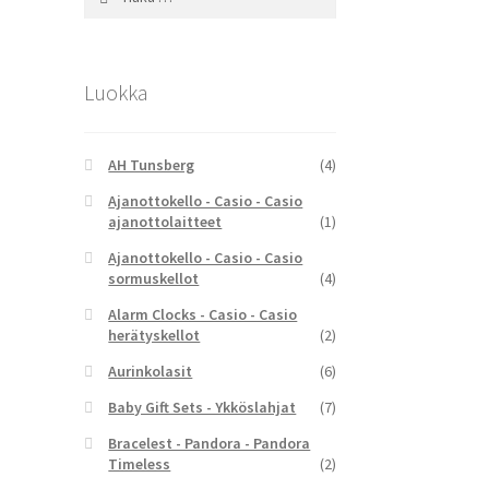
Luokka
AH Tunsberg
(4)
Ajanottokello - Casio - Casio
ajanottolaitteet
(1)
Ajanottokello - Casio - Casio
sormuskellot
(4)
Alarm Clocks - Casio - Casio
herätyskellot
(2)
Aurinkolasit
(6)
Baby Gift Sets - Ykköslahjat
(7)
Bracelest - Pandora - Pandora
Timeless
(2)