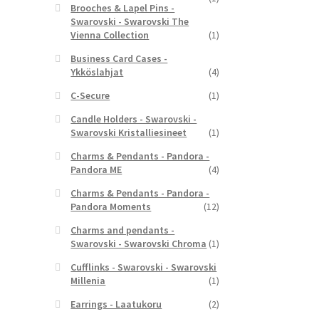
Brooches & Lapel Pins -
Swarovski - Swarovski The
Vienna Collection
(1)
Business Card Cases -
Ykköslahjat
(4)
C-Secure
(1)
Candle Holders - Swarovski -
Swarovski Kristalliesineet
(1)
Charms & Pendants - Pandora -
Pandora ME
(4)
Charms & Pendants - Pandora -
Pandora Moments
(12)
Charms and pendants -
Swarovski - Swarovski Chroma
(1)
Cufflinks - Swarovski - Swarovski
Millenia
(1)
Earrings - Laatukoru
(2)