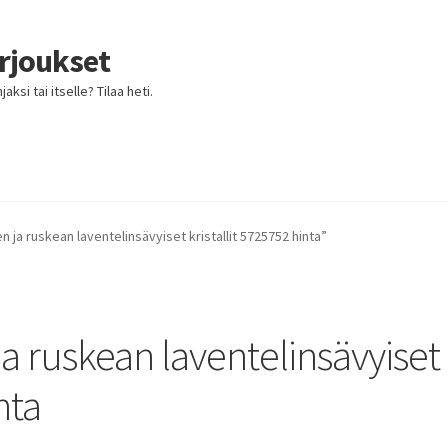
arjoukset
ksi tai itselle? Tilaa heti.
n ja ruskean laventelinsävyiset kristallit 5725752 hinta”
ja ruskean laventelinsävyiset
nta