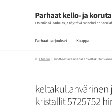
Parhaat kello- ja korut
Siirry
Siirry
navigointiin
sisältöön
Etsinnässä laadukas ja näyttävä rannekello? Koru lahja
Parhaat tarjoukset
Kauppa
Etusivu
Parhaat tarjoukset
Etusivu
Tuotteet avainsanalla “keltakullanvärine
keltakullanvärinen 
kristallit 5725752 hi