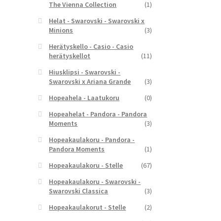
The Vienna Collection
(1)
Helat - Swarovski - Swarovski x
Minions
(3)
Herätyskello - Casio - Casio
herätyskellot
(11)
Hiusklipsi - Swarovski -
Swarovski x Ariana Grande
(3)
Hopeahela - Laatukoru
(0)
Hopeahelat - Pandora - Pandora
Moments
(3)
Hopeakaulakoru - Pandora -
Pandora Moments
(1)
Hopeakaulakoru - Stelle
(67)
Hopeakaulakoru - Swarovski -
Swarovski Classica
(3)
Hopeakaulakorut - Stelle
(2)