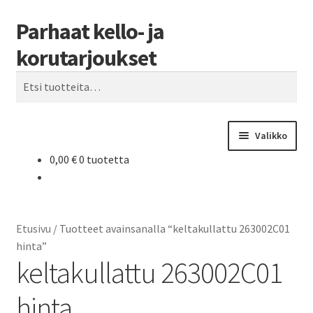
Parhaat kello- ja
Siirry
Siirry
Haku
navigointiin
sisältöön
korutarjoukset
Etsi:
Valikko
0,00
€
0 tuotetta
Etusivu
Parhaat tarjoukset
Etusivu
/
Tuotteet avainsanalla “keltakullattu 263002C01
hinta”
keltakullattu 263002C01
hinta