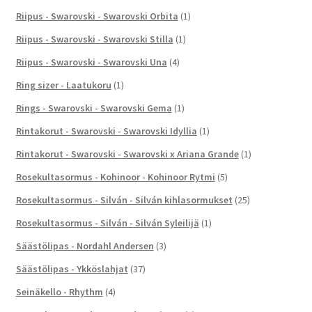
Riipus - Swarovski - Swarovski Orbita
(1)
Riipus - Swarovski - Swarovski Stilla
(1)
Riipus - Swarovski - Swarovski Una
(4)
Ring sizer - Laatukoru
(1)
Rings - Swarovski - Swarovski Gema
(1)
Rintakorut - Swarovski - Swarovski Idyllia
(1)
Rintakorut - Swarovski - Swarovski x Ariana Grande
(1)
Rosekultasormus - Kohinoor - Kohinoor Rytmi
(5)
Rosekultasormus - Silván - Silván kihlasormukset
(25)
Rosekultasormus - Silván - Silván Syleilijä
(1)
Säästölipas - Nordahl Andersen
(3)
Säästölipas - Ykköslahjat
(37)
Seinäkello - Rhythm
(4)